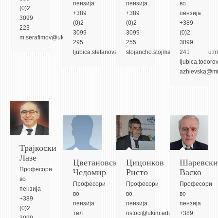
НАСТАВЕН КАДАР
пензија
пензија
во
(0)2
+389
+389
пензија
3099
РЕДОВНИ ПРОФ.
(0)2
(0)2
+389
223
3099
3099
(0)2
m.serafimov@ukim.edu.mk
ВОНРЕДНИ ПРОФ.
295
255
3099
ljubica.stefanova@mf.edu.mk
stojancho.stojmanovski@mf.edu.m
241
ДОЦЕНТИ
ljubica.todoro
АСИСТЕНТИ
azhievska@mf
ЛЕКТОРИ
ЛАБОРАНТИ
ПЕНЗИОНИРАН КАДАР
IN MEMORIAM
Трајкоски
СТУДИИ
Лазе
Цветановски
Цицонков
Шаревски
Чедомир
Ристо
Васко
Професори
I ЦИКЛУС - ДОДИПЛОМСКИ
во
Професори
Професори
Професори
II ЦИКЛУС - ПОСЛЕДИПЛОМСКИ
пензија
во
во
во
+389
III ЦИКЛУС - ДОКТОРСКИ
пензија
пензија
пензија
(0)2
тел
ristoci@ukim.edu.mk,
+389
МЕЃУНАРОДНА РАЗМЕНА
3099