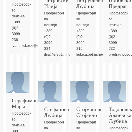
3DFindIT
Илија
Љубица
Предраг
Професори
WATERBRIDGING
во
Професори
Професори
Професори
пензија
CIRASIM
во
во
во
+389
пензија
пензија
пензија
(0)2
ENERGET
+389
+389
+389
3099
(0)2
(0)2
(0)2
AIR QUALITY MODELLING
236
3099
3099
3099
ivan.mickoski@mf.edu.mk
224
215
232
АКТИ
ilija@ereb1.mf.ukim.edu.mk
ljubica.petrushevska@mf.edu.mk
predrag.popo
АКТИ
ИНФОРМАЦИИ ОД ЈАВЕН КАРАКТЕР
АНКЕТИ И САМОЕВАЛУАЦИИ
ЗАВРШНИ СМЕТКИ
Серафимов
ТЕЛЕФОНСКИ ИМЕНИК
Марко
Стефанова
Стојмановски
Тодоровск
ALUMNI MFS
Љубица
Стојанчо
Ажиевска
Професори
Љубица
ИЗВЕСТУВАЊА
во
Професори
Професори
пензија
во
во
Професори
389