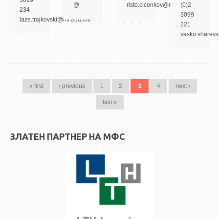
@
risto.ciconkov@mf.edu.mk
(0)2
234
3099
ЕКВИВАЛЕНЦИИ ОД СТАРИ СТУДИСКИ ПРОГРАМИ
laze.trajkovski@mf.edu.mk
221
vasko.sharev
ОГЛАСНА ТАБЛА
СООПШТЕНИЈА
PAGES
СТУДЕНТСКА СЛУЖБА
« first
‹ previous
1
2
3
4
next ›
БИБЛИОТЕКА
last »
ДА ВИНЧИ МАГАЗИН
СТИПЕНДИИ/ПРАКСИ
ЗЛАТЕН ПАРТНЕР НА МФС
СТИПЕНДИИ
ПРАКСИ
КОНТАКТ