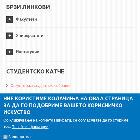
БРЗИ ЛИНКОВИ
Факултети
Универзитети
Институции
СТУДЕНТСКО КАТЧЕ
Факултетско студентско собрание
ДА Винчи магазин
НИЕ КОРИСТИМЕ КОЛАЧИЊА НА ОВАА СТРАНИЦА
ЗА ДА ГО ПОДОБРИМЕ ВАШЕТО КОРИСНИЧКО
Алумни асоцијација
ИСКУСТВО
Студентски пракси
Со кликнување на копчето Прифати, се согласувате да го сториме
тоа.
Повеќе информации
ГАЛЕРИЈА
Задолжителнi