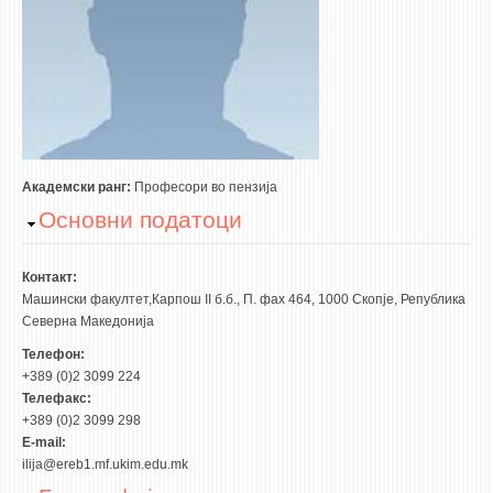
3DFindIT
WATERBRIDGING
CIRASIM
ENERGET
AIR QUALITY MODELLING
АКТИ
Академски ранг:
Професори во пензија
Hide
Основни податоци
АКТИ
ИНФОРМАЦИИ ОД ЈАВЕН КАРАКТЕР
Контакт:
АНКЕТИ И САМОЕВАЛУАЦИИ
Машински факултет,Карпош II б.б., П. фах 464, 1000 Скопје, Република
Северна Македонија
ЗАВРШНИ СМЕТКИ
Телефон:
+389 (0)2 3099 224
ТЕЛЕФОНСКИ ИМЕНИК
Телефакс:
ALUMNI MFS
+389 (0)2 3099 298
E-mail:
ИЗВЕСТУВАЊА
ilija@ereb1.mf.ukim.edu.mk