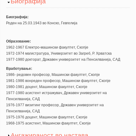
Hide
Биографија
НАСТАВЕН КАДАР
РЕДОВНИ ПРОФ.
Биографија:
Роден на 25.03.1943 во Конско, Гевгелија
ВОНРЕДНИ ПРОФ.
ДОЦЕНТИ
Образование:
АСИСТЕНТИ
1962-1967 Електро-машински факултет, Скопје
ЛЕКТОРИ
1972-1974 магистратура, Универзитет во Загреб, Р. Хрватска
1977-1980 докторат, Државен универзитет на Пенсилванија, САД
ЛАБОРАНТИ
Вработување:
ПЕНЗИОНИРАН КАДАР
1986- редовен професор, Машински факултет, Скопје
IN MEMORIAM
1981-1986 вонреден професор, Машински факултет, Скопје
1980-1981 доцент, Машински факултет, Скопје
1977-1980 асистент истражувач, Државен универзитет на
СТУДИИ
Пенсилванија, САД
1976-1977 визитинг професор, Државен универзитет на
I ЦИКЛУС - ДОДИПЛОМСКИ
Пенсилванија, САД
II ЦИКЛУС - ПОСЛЕДИПЛОМСКИ
1975-1976 доцент, Машински факултет, Скопје
1968-1975 асистент, Машински факултет, Скопје
III ЦИКЛУС - ДОКТОРСКИ
Show
Ангажираност во настава
МЕЃУНАРОДНА РАЗМЕНА