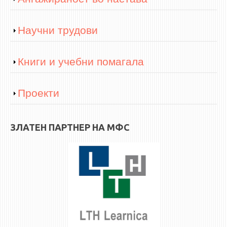
ЕКВИВАЛЕНЦИИ ОД СТАРИ СТУДИСКИ ПРОГРАМИ
Show
Научни трудови
ОГЛАСНА ТАБЛА
Show
Книги и учебни помагала
СООПШТЕНИЈА
СТУДЕНТСКА СЛУЖБА
Show
Проекти
БИБЛИОТЕКА
ДА ВИНЧИ МАГАЗИН
ЗЛАТЕН ПАРТНЕР НА МФС
СТИПЕНДИИ/ПРАКСИ
СТИПЕНДИИ
ПРАКСИ
КОНТАКТ