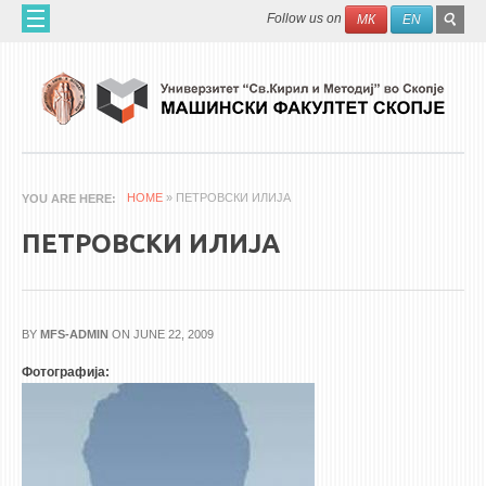
Skip to main content
SEAR
Search
Follow us on
МК
EN
FO
ДОМА
ЗА НАС
60 ГОДИНИ МФ
ЗА ФАКУЛТЕТОТ
HOME
» ПЕТРОВСКИ ИЛИЈА
YOU ARE HERE
ОРГАНИЗАЦИЈА
ПЕТРОВСКИ ИЛИЈА
НАУЧНА ДЕЈНОСТ
МАШИНСКО ИНЖЕНЕРСТВО - НАУЧНО СПИСАНИЕ
BY
MFS-ADMIN
ON JUNE 22, 2009
АПЛИКАТИВНА ДЕЈНОСТ
Фотографија:
МЕЃУНАРОДНА СОРАБОТКА
ERASMUS+
QIM-SEE