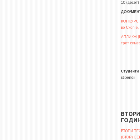
10 (десет)
ДОКУМЕН
КОНКУРС з
во Скопје,
АПЛИКАЦИЈ
трет семе
Студенти 
stipendii
ВТОРИ
ГОДИН
ВТОРИ ТЕ
(ВТОР) С