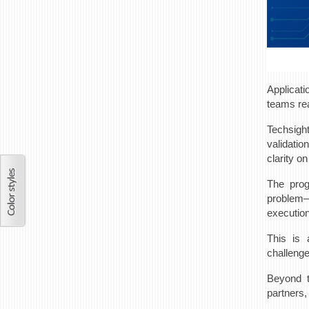
Applicati
teams rea
Techsight
validatio
clarity o
The prog
problem–s
execution
This is 
challeng
Beyond t
partners,