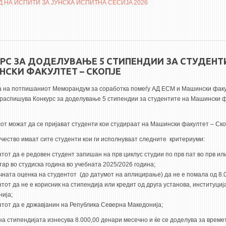
 НА ИСПИТИ ЗА ЈУНСКА ИСПИТНА СЕСИЈA 2026
РС ЗА ДОДЕЛУВАЊЕ 5 СТИПЕНДИИ ЗА СТУДЕНТ
СКИ ФАКУЛТЕТ – СКОПЈЕ
а на потпишаниот Меморандум за соработка помеѓу АД ЕСМ и Машински факу
е распишува Конкурс за доделување 5 стипендии за студентите на Машински 
от можат да се пријават студенти кои студираат на Машински факултет – Ско
учество имаат сите студенти кои ги исполнуваат следните критериуми:
тот да е редовен студент запишан на прв циклус студии по прв пат во прв ил
тар во студиска година во учебната 2025/2026 година;
чната оценка на студентот (до датумот на аплицирање) да не е помала од 8.0
тот да не е корисник на стипендија или кредит од друга установа, институциј
нија;
нтот да е државјанин на Република Северна Македонија;
на стипендијата изнесува 8.000,00 денари месечно и ќе се доделува за врем