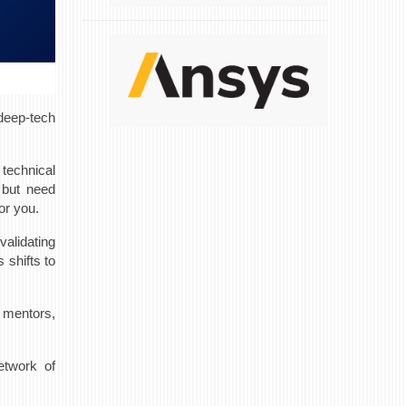
 deep-tech
 technical
n but need
or you.
alidating
 shifts to
 mentors,
etwork of