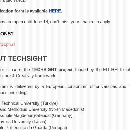
h a pitch deck.
ication form is available
HERE
.
ons are open until June 19, don’t miss your chance to apply.
IONS?
t@cpn.rs
T TECHSIGHT
or is part of the
TECHSIGHT project
, funded by the EIT HEI Initia
ulture & Creativity framework.
ram is delivered by a European consortium of universities and i
ions, including:
z Technical University (Türkiye)
 and Methodius University (North Macedonia)
schule Magdeburg-Stendal (Germany)
vpils University (Latvia)
tuto Politécnico da Guarda (Portugal)