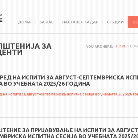
ДОМА
ЗА НАС
НАСТАВЕН КАДАР
СТУДИИ
ОГ
ПШТЕНИЈА ЗА
HOME
» СО
YOU ARE HERE
ДЕНТИ
РЕД НА ИСПИТИ ЗА АВГУСТ-СЕПТЕМВРИСКА ИС
А ВО УЧЕБНАТА 2025/26 ГОДИНА
на испити за август-септемвриска испитна сесија во учебната 2025/26 го
ТЕНИЕ ЗА ПРИЈАВУВАЊЕ НА ИСПИТИ ЗА АВГУСТ
МВРИСКА ИСПИТНА СЕСИЈА ВО УЧЕБНАТА 2025/20