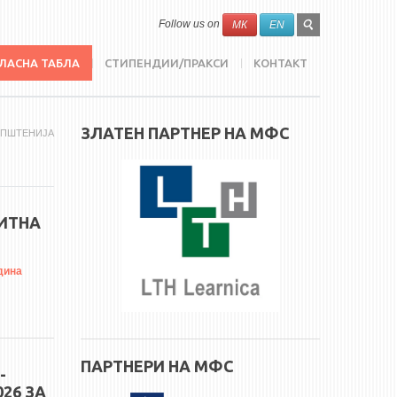
SEARCH
Search
Follow us on
МК
EN
FORM
ЛАСНА ТАБЛА
СТИПЕНДИИ/ПРАКСИ
КОНТАКТ
ЗЛАТЕН ПАРТНЕР НА МФС
ОПШТЕНИЈА
ПИТНА
дина
ПАРТНЕРИ НА МФС
-
26 ЗА