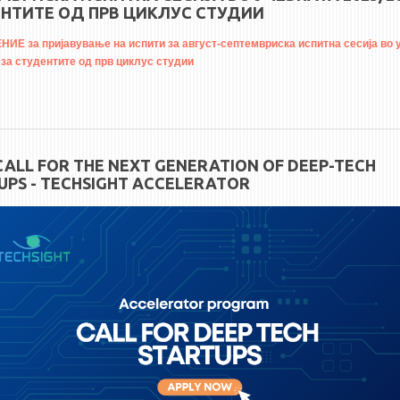
НТИТЕ ОД ПРВ ЦИКЛУС СТУДИИ
Е за пријавување на испити за август-септемвриска испитна сесија во 
 за студентите од прв циклус студии
CALL FOR THE NEXT GENERATION OF DEEP-TECH
UPS - TECHSIGHT ACCELERATOR