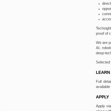
direc
oppor
conne
acces
Techsigh
proof of 
We are pa
AI, robot
deep-tech
Selected 
LEARN
Full det
availabl
APPLY
Apply via