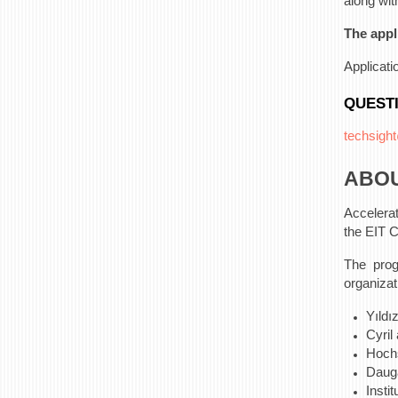
along wit
The appl
Applicati
QUEST
techsigh
ABOU
Accelerat
the EIT C
The prog
organizat
Yıldı
Cyril
Hoch
Dauga
Insti