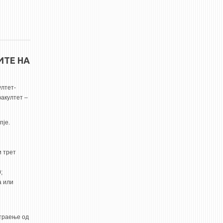
ИТЕ НА
лтет-
факултет –
пје.
и трет
;
а или
етраење од