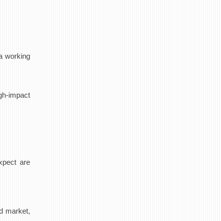
a working
igh-impact
xpect are
nd market,