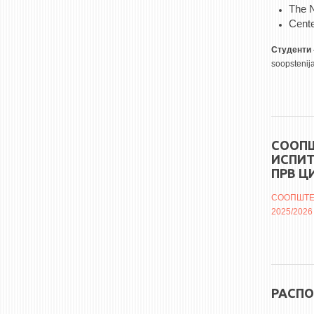
The 
Cente
Студенти 
soopstenij
СООПШ
ИСПИТ
ПРВ Ц
СООПШТЕН
2025/202
РАСПО