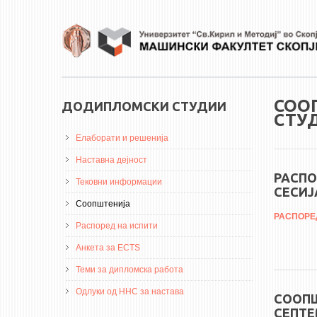
Skip to main content
СОО
ДОДИПЛОМСКИ СТУДИИ
СТУ
Елаборати и решенија
Наставна дејност
РАСПО
Тековни информации
СЕСИЈ
Соопштенија
РАСПОРЕД 
Распоред на испити
Анкета за ECTS
Теми за дипломска работа
Одлуки од ННС за настава
СООПШ
СЕПТЕ