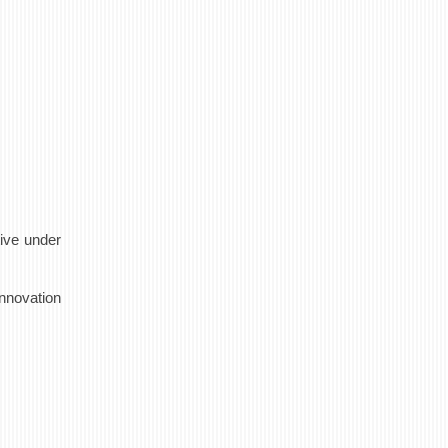
tive under
nnovation