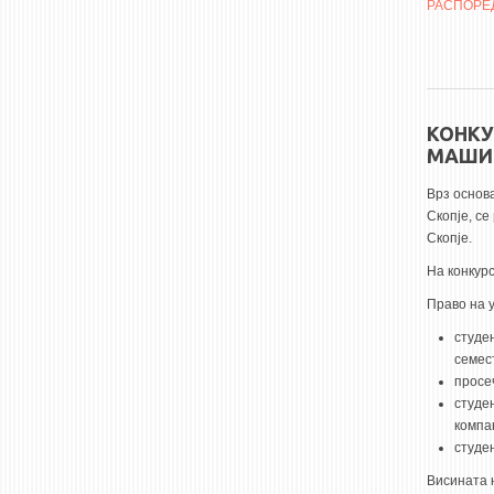
РАСПОРЕД
КОНКУ
МАШИН
Врз основ
Скопје, с
Скопје.
На конкурс
Право на 
студен
семес
просе
студен
компа
студе
Висината 