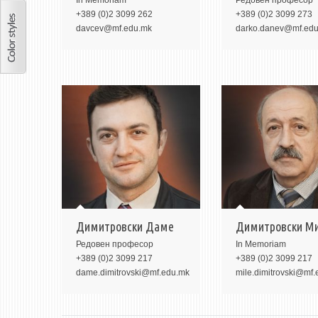
In Memoriam
Редовeн професор
+389 (0)2 3099 262
+389 (0)2 3099 273
davcev@mf.edu.mk
darko.danev@mf.ed
Димитровски Даме
Димитровски М
Редовeн професор
In Memoriam
+389 (0)2 3099 217
+389 (0)2 3099 217
dame.dimitrovski@mf.edu.mk
mile.dimitrovski@mf