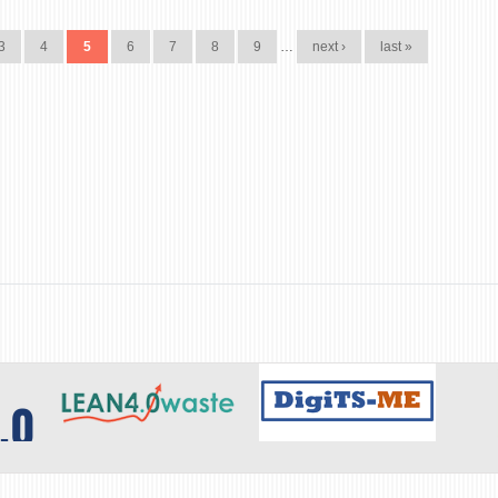
3
4
5
6
7
8
9
…
next ›
last »