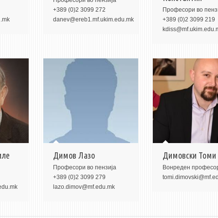
Професори во пензија
+389 (0)2 3099 272
Професори во пенз
u.mk
danev@ereb1.mf.ukim.edu.mk
+389 (0)2 3099 219
kdiss@mf.ukim.edu.
иле
Димов Лазо
Димовски Томи
Професори во пензија
Вонредeн професо
+389 (0)2 3099 279
tomi.dimovski@mf.e
.edu.mk
lazo.dimov@mf.edu.mk