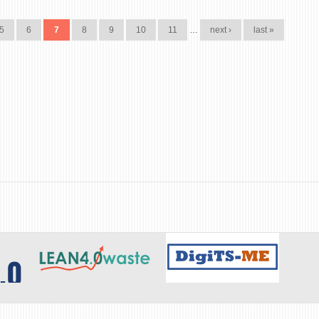
5
6
7
8
9
10
11
…
next ›
last »