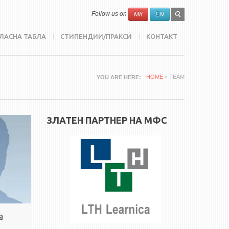
SEARCH
Search
Follow us on
МК
EN
FORM
ЛАСНА ТАБЛА
СТИПЕНДИИ/ПРАКСИ
КОНТАКТ
HOME
» TEAM
YOU ARE HERE
ЗЛАТЕН ПАРТНЕР НА МФС
а