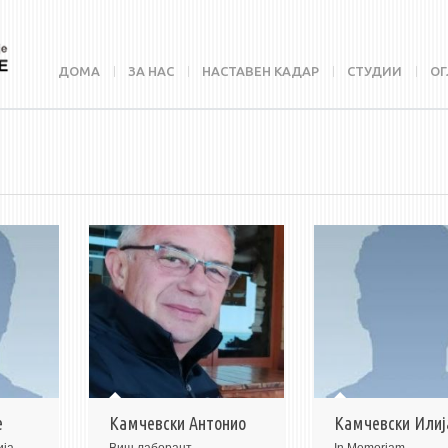
ДОМА
ЗА НАС
НАСТАВЕН КАДАР
СТУДИИ
ОГ
е
Камчевски Антонио
Камчевски Илиј