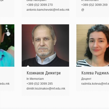
ија
Виш лаборант
In Memoriam
+389 (0)2 3099 270
+389 (0)2 3099 269
antonio.kamchevski@mf.edu.mk
@
Козинаков Димитри
Колева Радмил
In Memoriam
Доцент
.edu.mk
+389 (0)2 3099 285
radmila.koleva@mf.
dimitri.kozinakov@mf.edu.mk