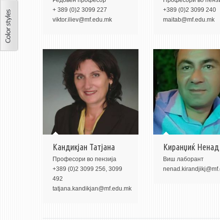
Редовeн професор
Професори во пенз
+ 389 (0)2 3099 227
+389 (0)2 3099 240
viktor.iliev@mf.edu.mk
maitab@mf.edu.mk
Кандикјан Татјана
Киранџиќ Ненад
Професори во пензија
Виш лаборант
+389 (0)2 3099 256, 3099
nenad.kirandjikj@mf
492
tatjana.kandikjan@mf.edu.mk