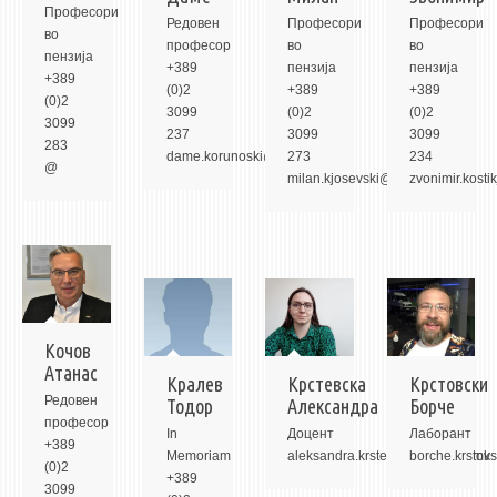
3DFindIT
Професори
Редовeн
Професори
Професори
во
WATERBRIDGING
професор
во
во
пензија
+389
пензија
пензија
CIRASIM
+389
(0)2
+389
+389
(0)2
ENERGET
3099
(0)2
(0)2
3099
237
3099
3099
AIR QUALITY MODELLING
283
dame.korunoski@mf.edu.mk
273
234
@
milan.kjosevski@mf.edu.mk
zvonimir.kost
АКТИ
АКТИ
ИНФОРМАЦИИ ОД ЈАВЕН КАРАКТЕР
АНКЕТИ И САМОЕВАЛУАЦИИ
ЗАВРШНИ СМЕТКИ
Кочов
Атанас
ТЕЛЕФОНСКИ ИМЕНИК
Кралев
Крстевска
Крстовски
Редовeн
Тодор
Александра
Борче
ALUMNI MFS
професор
In
Доцент
Лаборант
+389
ИЗВЕСТУВАЊА
Memoriam
aleksandra.krstevska@mf.edu.mk
borche.krstov
(0)2
+389
3099