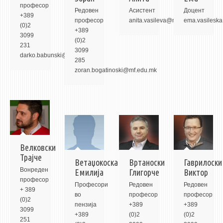
3DFindIT
професор
Редовeн
Асистент
Доцент
+389
WATERBRIDGING
професор
anita.vasileva@mf.edu.mk
ema.vasilesk
(0)2
+389
CIRASIM
3099
(0)2
231
ENERGET
3099
darko.babunski@mf.edu.mk
285
AIR QUALITY MODELLING
zoran.bogatinoski@mf.edu.mk
АКТИ
АКТИ
ИНФОРМАЦИИ ОД ЈАВЕН КАРАКТЕР
АНКЕТИ И САМОЕВАЛУАЦИИ
Велковски
ЗАВРШНИ СМЕТКИ
Трајче
Ветаџокоска
Вртаноски
Гаврилоски
Вонредeн
ТЕЛЕФОНСКИ ИМЕНИК
Емилија
Глигорче
Виктор
професор
Професори
Редовeн
Редовeн
ALUMNI MFS
+ 389
во
професор
професор
(0)2
ИЗВЕСТУВАЊА
пензија
+389
+389
3099
+389
(0)2
(0)2
251