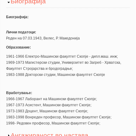
Hide
Биографија
НАСТАВЕН КАДАР
РЕДОВНИ ПРОФ.
Биографија:
ВОНРЕДНИ ПРОФ.
Лични податоци:
ДОЦЕНТИ
Роден на 07.03.1943, Велес, Р. Македонија
АСИСТЕНТИ
Образование:
ЛЕКТОРИ
1961-1966 Електро-Машински факултет Скопје - дипл.маш. инж;
ЛАБОРАНТИ
1969-1973 Магистерски студии, Универзитет во Загреб - Хрватска,
Факултет Стројарства и бродоградње;
ПЕНЗИОНИРАН КАДАР
1983-1988 Докторски студии, Машински факултет Скопје
IN MEMORIAM
Вработување:
СТУДИИ
1966-1967 Лаборант на Машински факултет Скопје;
1967-1973 Асистент, Машински факултет Скопје;
I ЦИКЛУС - ДОДИПЛОМСКИ
1973-1983 Доцент, Машински факултет Скопје;
II ЦИКЛУС - ПОСЛЕДИПЛОМСКИ
1983-1998 Вонреден професор, Машински факултет Скопје;
1998- Редовен професор, Машински факултет Скопје;
III ЦИКЛУС - ДОКТОРСКИ
Show
Ангажираност во настава
МЕЃУНАРОДНА РАЗМЕНА