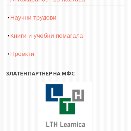
ЕКВИВАЛЕНЦИИ ОД СТАРИ СТУДИСКИ ПРОГРАМИ
Show
Научни трудови
ОГЛАСНА ТАБЛА
Show
Книги и учебни помагала
СООПШТЕНИЈА
СТУДЕНТСКА СЛУЖБА
Show
Проекти
БИБЛИОТЕКА
ДА ВИНЧИ МАГАЗИН
ЗЛАТЕН ПАРТНЕР НА МФС
СТИПЕНДИИ/ПРАКСИ
СТИПЕНДИИ
ПРАКСИ
КОНТАКТ