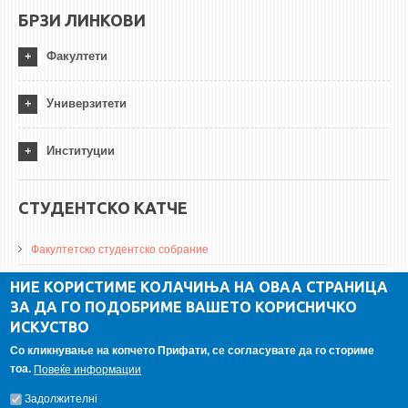
БРЗИ ЛИНКОВИ
Факултети
Универзитети
Институции
СТУДЕНТСКО КАТЧЕ
Факултетско студентско собрание
ДА Винчи магазин
НИЕ КОРИСТИМЕ КОЛАЧИЊА НА ОВАА СТРАНИЦА
ЗА ДА ГО ПОДОБРИМЕ ВАШЕТО КОРИСНИЧКО
Алумни асоцијација
ИСКУСТВО
Студентски пракси
Со кликнување на копчето Прифати, се согласувате да го сториме
тоа.
Повеќе информации
ГАЛЕРИЈА
Задолжителнi