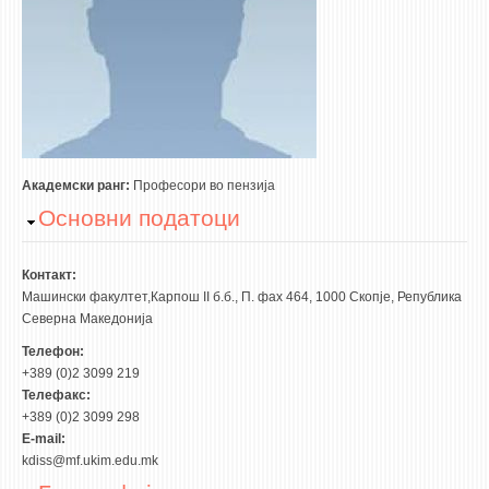
3DFindIT
WATERBRIDGING
CIRASIM
ENERGET
AIR QUALITY MODELLING
АКТИ
Академски ранг:
Професори во пензија
Hide
Основни податоци
АКТИ
ИНФОРМАЦИИ ОД ЈАВЕН КАРАКТЕР
Контакт:
АНКЕТИ И САМОЕВАЛУАЦИИ
Машински факултет,Карпош II б.б., П. фах 464, 1000 Скопје, Република
Северна Македонија
ЗАВРШНИ СМЕТКИ
Телефон:
+389 (0)2 3099 219
ТЕЛЕФОНСКИ ИМЕНИК
Телефакс:
ALUMNI MFS
+389 (0)2 3099 298
E-mail:
ИЗВЕСТУВАЊА
kdiss@mf.ukim.edu.mk