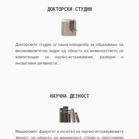
НАСТАВЕН КАДАР
ДОКТОРСКИ СТУДИИ
РЕДОВНИ ПРОФ.
ВОНРЕДНИ ПРОФ.
ДОЦЕНТИ
АСИСТЕНТИ
Докторските студии се наша определба за образување на
висококвалитетни кадри од областа на инженерството со
ЛЕКТОРИ
компетенции за научно-истражувачки, развојни и
ЛАБОРАНТИ
иновативни активности...
ПЕНЗИОНИРАН КАДАР
IN MEMORIAM
НАУЧНА ДЕЈНОСТ
СТУДИИ
I ЦИКЛУС - ДОДИПЛОМСКИ
II ЦИКЛУС - ПОСЛЕДИПЛОМСКИ
III ЦИКЛУС - ДОКТОРСКИ
Машинскиот факултет е носител на научно-истражувачката
дејност од областа на машинската струка и претставува
МЕЃУНАРОДНА РАЗМЕНА