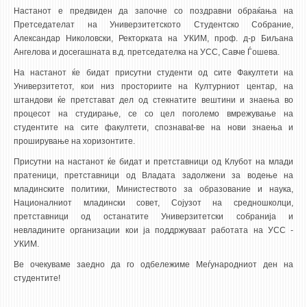
Настанот е предвиден да започне со поздравни обраќања на
Претседателат на Универзитетското Студентско Собрание,
Александар Николовски, Ректорката на УКИМ, проф. д-р Биљана
Ангелова и досегашната в.д. претседателка на УСС, Савче Ѓошева.
На настанот ќе бидат присутни студенти од сите Факултети на
Универзитетот, кои низ просториите на Културниот центар, на
штандови ќе претстават дел од стекнатите вештини и знаења во
процесот на студирање, се со цел поголемо вмрежување на
студентите на сите факултети, спознаваt-ве на нови знаења и
проширување на хоризонтите.
Присутни на настанот ќе бидат и претставници од Клубот на млади
пратеници, претставници од Владата задолжени за водење на
младинските политики, Министеството за образование и наука,
Националниот младински совет, Сојузот на средношколци,
претставници од останатите Универзитетски собранија и
невладините организации кои ја поддржуваат работата на УСС -
УКИМ.
Ве очекуваме заедно да го одбележиме Меѓународниот ден на
студентите!