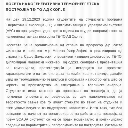
ПОСЕТА НА КОГЕНЕРАТИВНА ТЕРМОЕНЕРГЕТСКА
ПОСТРОЈКА ТЕ-ТО АД СКОПЈЕ
На ден 29.12.2023 година студентите на студиската програма
Енергетика и екологија (ЕЕ) и Автоматизација и управувачки системи
(АУС) на прв циклус студии, трета година на студии, направија посета
на когенеративната постројка ТЕ-ТО АД Скопје.
Посетата беше организирана од страна на професор д-р Ристо
Филкоски и асистент м-р Моника Улер-Зефиќ, а реализирана од
страна на Сашо Димковски, оперативен извршен директор во ТЕ-ТО,
дипломиран машински инженер. Тој одржа сеопфатна презентација
за компанијата, претставувајќи ја историјата на проектот,
карактеристиките на технологијата на комбинираниот циклус, давајќи
увид во термодинамичките циклуси и опремата на постројката што се
користи за производство на електрична и топлинска енергија.
Студентите имаа можност да прошетаат на локацијата, да ја
погледнат опремата во реалноста, со цел надополнување на
теоретското заење кое го имаат стекнато во текот на студиите и
стекнување искуство во индустриски капацитети. Исто така, тие беа
воведени во начинот на мониторирање на работата на постројката
преку SCADA системот со кој се прави моментално и континуирано
следење на параметрите и перформансите на постројката, системите