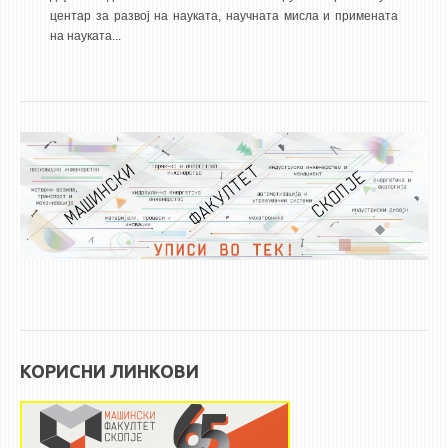
центар за развој на науката, научната мисла и примената
ЕКВИВАЛЕНЦИИ ОД СТАРИ СТУДИСКИ ПРОГРАМИ
на науката...
ОГЛАСНА ТАБЛА
СООПШТЕНИЈА
СТУДЕНТСКА СЛУЖБА
БИБЛИОТЕКА
ДА ВИНЧИ МАГАЗИН
СТИПЕНДИИ/ПРАКСИ
СТИПЕНДИИ
ПРАКСИ
КОРИСНИ ЛИНКОВИ
КОНТАКТ