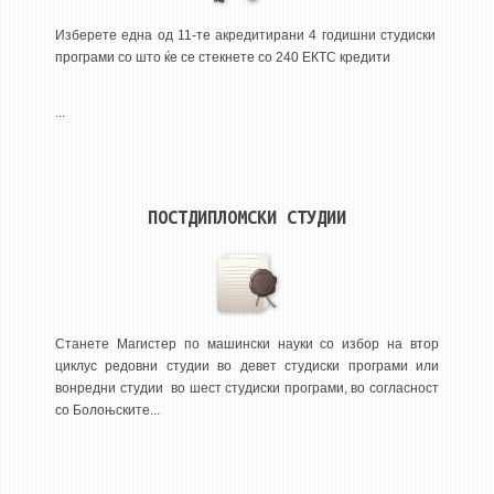
3DFindIT
Изберете една од 11-те акредитирани 4 годишни студиски
WATERBRIDGING
програми со што ќе се стекнете со 240 ЕКТС кредити
CIRASIM
ENERGET
...
AIR QUALITY MODELLING
АКТИ
ПОСТДИПЛОМСКИ СТУДИИ
АКТИ
ИНФОРМАЦИИ ОД ЈАВЕН КАРАКТЕР
АНКЕТИ И САМОЕВАЛУАЦИИ
ЗАВРШНИ СМЕТКИ
Станете Магистер по машински науки со избор на втор
циклус редовни студии во девет студиски програми или
ТЕЛЕФОНСКИ ИМЕНИК
вонредни студии во шест студиски програми, во согласност
со Болоњските...
ALUMNI MFS
ИЗВЕСТУВАЊА