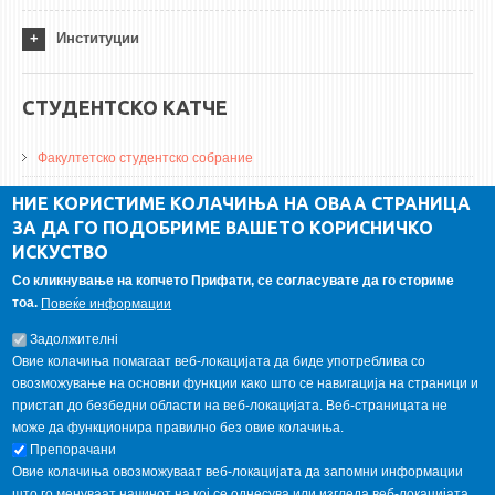
Институции
СТУДЕНТСКО КАТЧЕ
Факултетско студентско собрание
ДА Винчи магазин
НИЕ КОРИСТИМЕ КОЛАЧИЊА НА ОВАА СТРАНИЦА
ЗА ДА ГО ПОДОБРИМЕ ВАШЕТО КОРИСНИЧКО
Алумни асоцијација
ИСКУСТВО
Студентски пракси
Со кликнување на копчето Прифати, се согласувате да го сториме
тоа.
Повеќе информации
ГАЛЕРИЈА
Задолжителнi
Овие колачиња помагаат веб-локацијата да биде употреблива со
овозможување на основни функции како што се навигација на страници и
пристап до безбедни области на веб-локацијата. Веб-страницата не
може да функционира правилно без овие колачиња.
Препорачани
Овие колачиња овозможуваат веб-локацијата да запомни информации
што го менуваат начинот на кој се однесува или изгледа веб-локацијата,