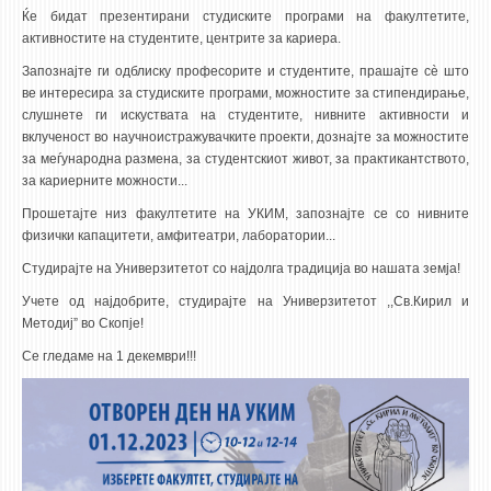
Ќе бидат презентирани студиските програми на факултетите,
активностите на студентите, центрите за кариера.
Запознајте ги одблиску професорите и студентите, прашајте сè што
ве интересира за студиските програми, можностите за стипендирање,
слушнете ги искуствата на студентите, нивните активности и
вклученост во научноистражувачките проекти, дознајте за можностите
за меѓународна размена, за студентскиот живот, за практикантството,
за кариерните можности...
Прошетајте низ факултетите на УКИМ, запознајте се со нивните
физички капацитети, амфитеатри, лаборатории...
Студирајте на Универзитетот со најдолга традиција во нашата земја!
Учете од најдобрите, студирајте на Универзитетот ,,Св.Кирил и
Методиј” во Скопје!
Се гледаме на 1 декември!!!