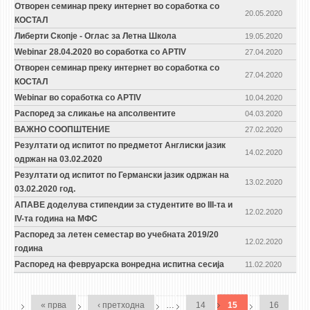
Отворен семинар преку интернет во соработка со
20.05.2020
КОСТАЛ
Либерти Скопје - Оглас за Летна Школа
19.05.2020
Webinar 28.04.2020 во соработка со APTIV
27.04.2020
Отворен семинар преку интернет во соработка со
27.04.2020
КОСТАЛ
Webinar во соработка со APTIV
10.04.2020
Распоред за сликање на апсолвентите
04.03.2020
ВАЖНО СООПШТЕНИЕ
27.02.2020
Резултати од испитот по предметот Англиски јазик
14.02.2020
одржан на 03.02.2020
Резултати од испитот по Германски јазик одржан на
13.02.2020
03.02.2020 год.
АПАВЕ доделува стипендии за студентите во III-та и
12.02.2020
IV-та година на МФС
Распоред за летен семестар во учебната 2019/20
12.02.2020
година
Распоред на февруарска вонредна испитна сесија
11.02.2020
PAGES
« прва
‹ претходна
…
14
15
16