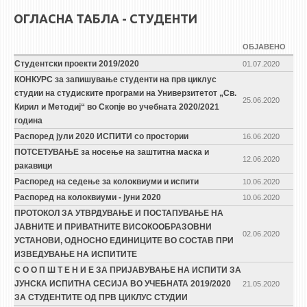
ОГЛАСНА ТАБЛА - СТУДЕНТИ
ОБЈАВЕНО
Студентски проекти 2019/2020
01.07.2020
КОНКУРС за запишување студенти на прв циклус
студии на студиските програми на Универзитетот „Св.
25.06.2020
Кирил и Методиј“ во Скопје во учебната 2020/2021
година
Распоред јули 2020 ИСПИТИ со простории
16.06.2020
ПОТСЕТУВАЊЕ за носење на заштитна маска и
12.06.2020
ракавици
Распоред на седење за колоквиуми и испити
10.06.2020
Распоред на колoквиуми - јуни 2020
10.06.2020
ПРОТОКОЛ ЗА УТВРДУВАЊЕ И ПОСТАПУВАЊЕ НА
ЈАВНИТЕ И ПРИВАТНИТЕ ВИСОКООБРАЗОВНИ
02.06.2020
УСТАНОВИ, ОДНОСНО ЕДИНИЦИТЕ ВО СОСТАВ ПРИ
ИЗВЕДУВАЊЕ НА ИСПИТИТЕ
С О О П Ш Т Е Н И Е ЗА ПРИЈАВУВАЊЕ НА ИСПИТИ ЗА
ЈУНСКА ИСПИТНА СЕСИЈА ВО УЧЕБНАТА 2019/2020
21.05.2020
ЗА СТУДЕНТИТЕ ОД ПРВ ЦИКЛУС СТУДИИ