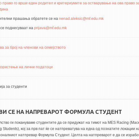
о право го врши еден родител и критериумите за остварување на ова право з
одина
ителни прашања обратете се на
nenad.aleksic@mf.edu.mk
 се поднесуваат на
prijava@mf.edu.mk
ва за број на членови на семејството
 користење на лични податоци
ја за студенти
ВИ СЕ НА НАПРЕВАРОТ ФОРМУЛА СТУДЕНТ
лство ги покануваме студентите да се придужат на тимот на MES Racing (Mac
g Students), кој за прв пат ќе се натпреватува на една од познатите локации н
оналниот натпревар Формула Студент. Целта на натпреварот е да се израбо