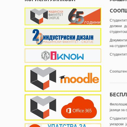
СООПШ
Студентит
должни д
студентска
Документи
на студен
Студентит
Соопштени
БЕСПЛ
Филолошк
јазици за 
Студентите
унгарски 