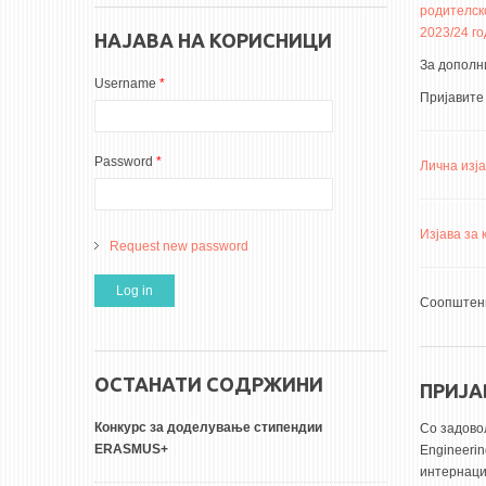
родителск
2023/24 г
НАЈАВА НА КОРИСНИЦИ
За дополн
Username
*
Пријавите
Password
*
Лична изја
Изјава за
Request new password
Соопштени
ОСТАНАТИ СОДРЖИНИ
ПРИЈА
Конкурс за доделување стипендии
Со задово
ERASMUS+
Engineerin
интернаци