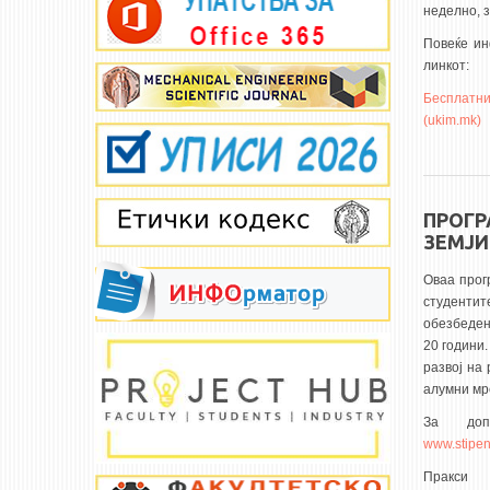
неделно, з
Повеќе ин
линкот:
Бесплатни
(ukim.mk)
ПРОГР
ЗЕМЈИ
Оваа прог
студентит
обезбеден
20 години
развој на
алумни мр
За доп
www.stipe
Пракси