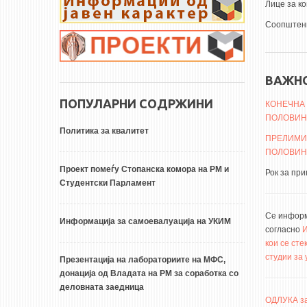
Лице за к
Соопштени
ВАЖН
ПОПУЛАРНИ СОДРЖИНИ
КОНЕЧНА 
ПОЛОВИНА
Политика за квалитет
ПРЕЛИМИН
ПОЛОВИНА
Проект помеѓу Стопанска комора на РМ и
Рок за при
Студентски Парламент
Се информ
Информација за самоевалуација на УКИМ
согласно
И
кои се сте
студии за
Презентација на лабораториите на МФС,
донација од Владата на РМ за соработка со
деловната заедница
ОДЛУКА за