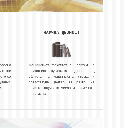
НАУЧНА ДЕЈНОСТ
еделба
Машинскиот факултет е носител на
итетни
научно-истражувачката дејност од
ото со
областа на машинската струка и
вачки,
претставува центар за развој на
...
науката, научната мисла и примената
на науката...