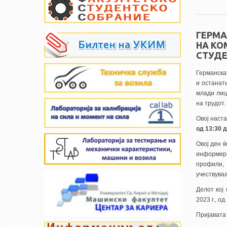
ГЕРМА
НА КО
СТУДЕ
Германска
и останат
млади лиц
на трудот.
Овој наст
од 13:30 д
Овој ден 
информира
профили,
учествува
Делот кој
2023 г., од
Пријавата