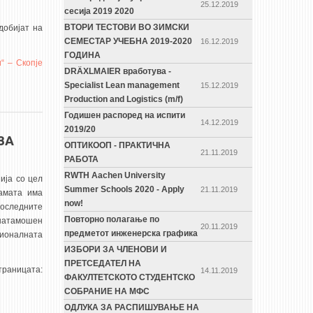
25.12.2019
сесија 2019 2020
ВТОРИ ТЕСТОВИ ВО ЗИМСКИ
добијат на
СЕМЕСТАР УЧЕБНА 2019-2020
16.12.2019
ГОДИНА
“ – Скопје
DRÄXLMAIER вработува -
Specialist Lean management
15.12.2019
Production and Logistics (m/f)
Годишен распоред на испити
14.12.2019
2019/20
ЗА
ОПТИКООП - ПРАКТИЧНА
21.11.2019
РАБОТА
RWTH Aachen University
ија со цел
Summer Schools 2020 - Apply
21.11.2019
рамата има
now!
последните
Повторно полагање по
онатамошен
20.11.2019
предметот инженерска графика
гионалната
ИЗБОРИ ЗА ЧЛЕНОВИ И
ПРЕТСЕДАТЕЛ НА
ницата:
14.11.2019
ФАКУЛТЕТСКОТО СТУДЕНТСКО
СОБРАНИЕ НА МФС
ОДЛУКА ЗА РАСПИШУВАЊЕ НА