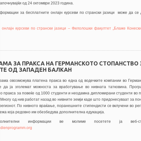
апочнувајќи од 24 октомври 2023 година.
формации за бесплатните онлајн курсеви по странски јазици може да се 
 онлајн курсеви по странски јазици – Филолошки факултет „Блаже Конески
АМА ЗА ПРАКСА НА ГЕРМАНСКОТО СТОПАНСТВО 
ТЕ ОД ЗАПАДЕН БАЛКАН
рама овозможува платена пракса во една од водечките компании во Герман
е да ја зголемат можноста за вработување во нивната татковина. Прог
о пракса за повеќе од 1000 студенти и неодамна дипломирани студенти во 
. Многу од нив работат назад во нивните земји каде што придонесуваат за п
 регионот. По нивното враќање, поранешните стипендисти се вклучени во ре
ежа која редовно им обезбедува дополнителна едукација.
олнителни информации ве молиме посетете ја веб-стра
ndienprogramm.org