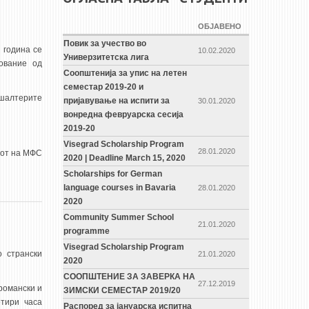
ОБЈАВЕНО
Повик за учество во
 година се
10.02.2020
Универзитетска лига
ование од
Соопштенија за упис на летен
семестар 2019-20 и
 шалтерите
пријавување на испити за
30.01.2020
вонредна февруарска сесија
2019-20
Visegrad Scholarship Program
28.01.2020
тот на МФС
2020 | Deadline March 15, 2020
Scholarships for German
language courses in Bavaria
28.01.2020
2020
Community Summer School
21.01.2020
programme
Visegrad Scholarship Program
 странски
21.01.2020
2020
СООПШТЕНИЕ ЗА ЗАВЕРКА НА
27.12.2019
 романски и
ЗИМСКИ СЕМЕСТАР 2019/20
етири часа
Распоред за јануарска испитна