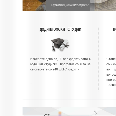
Термичко инженерство
ДОДИПЛОМСКИ СТУДИИ
П
Изберете една од 11-те акредитирани 4
Стане
годишни студиски програми со што ќе
со изб
се стекнете со 240 ЕКТС кредити
во д
вонре
прог
...
Болоњс