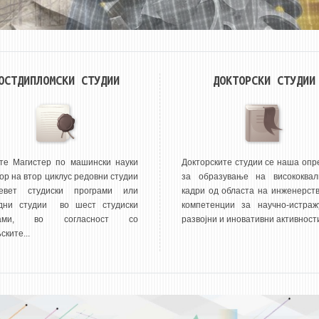
ОСТДИПЛОМСКИ СТУДИИ
ДОКТОРСКИ СТУДИИ
те Магистер по машински науки
Докторските студии се наша опр
ор на втор циклус редовни студии
за образување на висококвал
евет студиски програми или
кадри од областа на инженерств
дни студии во шест студиски
компетенции за научно-истражу
рами, во согласност со
развојни и иновативни активности
ките...