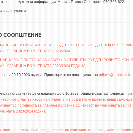
онтакт за подетални информации: Марија Томова Спиркоски, 070/306-822
ја за студенти
О СООПШТЕНИЕ
РАНГ ЛИСТА НА ЗА ИЗБОР НА СТУДЕНТИ СО ЕДЕН РОДИТЕЛ КОИ ЌЕ ПЛАЌ
 ШКОЛАРИНА ВО УЧЕБНАТА 2023/2024
АРНА РАНГ ЛИСТА НА ЗА ИЗБОР НА СТУДЕНТИ СО ЕДЕН РОДИТЕЛ КОИ Ќ
 ШКОЛАРИНА ВО УЧЕБНАТА 2023/2024 ГОДИНА
говори 20.10.2023 година. Приговорите се доставуваат на
prijava@mf.edu.mk
ираат студентите дека најдоцна до 6.10.2023 година можат да поднесат при
нтерниот оглас за избор на студенти чие родителско право го врши само еде
кнуваат со погодноста за плаќање половина од износот на уписнината за прв 
 учебната 2023/2024 година
 плаќање половина износ од износот на уписнината за прв циклус на студии 