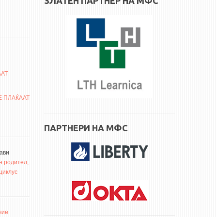
ЗЛАТЕН ПАРТНЕР НА МФС
ААТ
Е ПЛАЌААТ
ПАРТНЕРИ НА МФС
јави
н родител,
циклус
чие