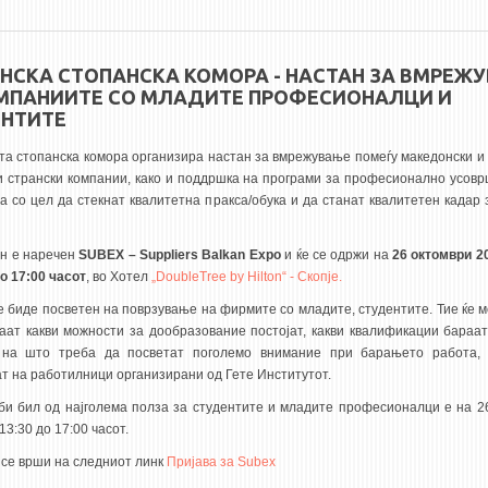
НСКА СТОПАНСКА КОМОРА - НАСТАН ЗА ВМРЕЖ
МПАНИИТЕ СО МЛАДИТЕ ПРОФЕСИОНАЛЦИ И
НТИТЕ
та стопанска комора организира настан за вмрежување помеѓу македонски и 
и странски компании, како и поддршка на програми за професионално усов
а со цел да стекнат квалитетна пракса/обука и да станат квалитетен кадар 
ан е наречен
SUBEX – Suppliers Balkan Expo
и ќе се одржи на
26 октомври 2
о 17:00 часот
, во Хотел
„DoubleTree by Hilton“ - Скопје.
ќе биде посветен на поврзување на фирмите со младите, студентите. Тие ќе м
ат какви можности за дообразование постојат, какви квалификации бараа
 на што треба да посветат поголемо внимание при барањето работа, 
ат на работилници организирани од Гете Институтот.
 би бил од најголема полза за студентите и младите професионалци е на 2
 13:30 до 17:00 часот.
 се врши на следниот линк
Пријава за Subex