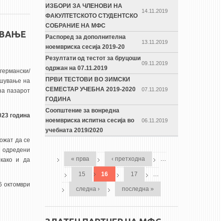
ИЗБОРИ ЗА ЧЛЕНОВИ НА
14.11.2019
ФАКУЛТЕТСКОТО СТУДЕНТСКО
СОБРАНИЕ НА МФС
УВАЊЕ
Распоред за дополнителна
13.11.2019
ноемвриска сесија 2019-20
Резултати од тестот за бруцоши
09.11.2019
одржан на 07.11.2019
германски/
ПРВИ ТЕСТОВИ ВО ЗИМСКИ
ршување на
СЕМЕСТАР УЧЕБНА 2019-2020
07.11.2019
за пазарот
ГОДИНА
Соопштение за вонредна
023 година
ноемвриска испитна сесија во
06.11.2019
учебната 2019/2020
PAGES
ожат да се
т одредени
« прва
‹ претходна
…
како и да
15
16
17
…
6 октомври
следна ›
последна »