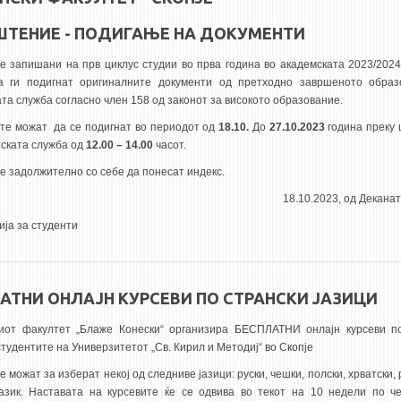
ТЕНИЕ - ПОДИГАЊЕ НА ДОКУМЕНТИ
е запишани на прв циклус студии во прва година во академската 2023/2024
а ги подигнат оригиналните документи од претходно завршеното образ
та служба согласно член 158 од законот за високото образование.
те можат да се подигнат во периодот од
18.10.
До
27.10.2023
година преку
тската служба од
12.00 – 14.00
часот.
е задолжително со себе да понесат индекс.
18.10.2023, од Декана
ја за студенти
АТНИ ОНЛАЈН КУРСЕВИ ПО СТРАНСКИ ЈАЗИЦИ
иот факултет „Блаже Конески“ организира БЕСПЛАТНИ онлајн курсеви по
студентите на Универзитетот „Св. Кирил и Методиј“ во Скопје
 можат за изберат некој од следниве јазици: руски, чешки, полски, хрватски,
јазик. Наставата на курсевите ќе се одвива во текот на 10 недели по ч