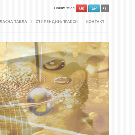
SEARCH
Search
Follow us on
МК
EN
FORM
ЛАСНА ТАБЛА
СТИПЕНДИИ/ПРАКСИ
КОНТАКТ