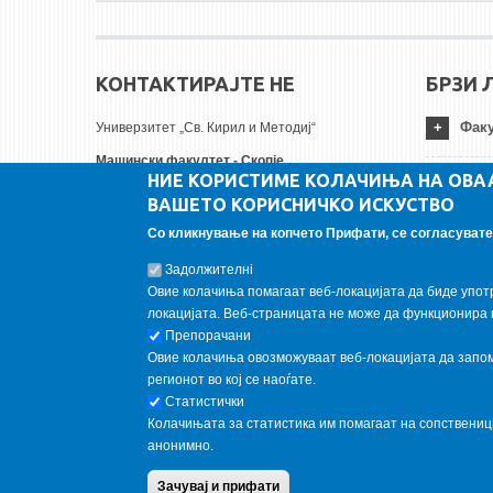
КОНТАКТИРАЈТЕ НЕ
БРЗИ 
Факу
Универзитет „Св. Кирил и Методиј“
Машински факултет - Скопје
НИЕ КОРИСТИМЕ КОЛАЧИЊА НА ОВА
Руѓер Бошковиќ бр.18
Унив
ВАШЕТО КОРИСНИЧКО ИСКУСТВО
1000 Скопје, Република Северна Македонија
Тел:
+ 389 2 3099-200
Со кликнување на копчето Прифати, се согласувате 
Инст
Факс:
+ 389 2 3099-298
Задолжителнi
Е-пошта:
contact@mf.edu.mk
Овие колачиња помагаат веб-локацијата да биде упот
FOLLOW US
локацијата. Веб-страницата не може да функционира 
Препорачани
Овие колачиња овозможуваат веб-локацијата да запомн
Follow us on:
регионот во кој се наоѓате.
Статистички
Колачињата за статистика им помагаат на сопствени
анонимно.
Copyright © 2013 Garnet All Rights Reserved. Designed by
weebp
Зачувај и прифати