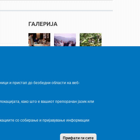
ГАЛЕРИЈА
ници и пристап до безбедни области на веб-
локацијата, како што е вашиот препорачан јазик или
локациите со собирање и пријавување информации
Home
Contact Us
Terms condition
Privacy Policy
Прифати ги сите