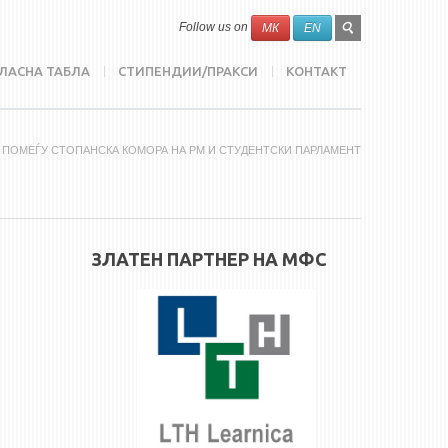
SEARCH
Search
Follow us on
МК
EN
FORM
ЛАСНА ТАБЛА
СТИПЕНДИИ/ПРАКСИ
КОНТАКТ
 ПОМЕЃУ СТОПАНСКА КОМОРА НА РМ И СТУДЕНТСКИ ПАРЛАМЕНТ
ЗЛАТЕН ПАРТНЕР НА МФС