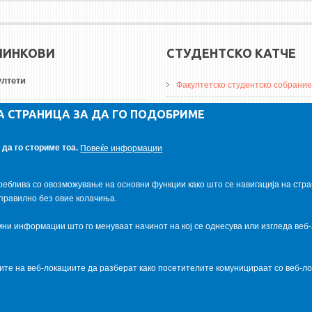
ЛИНКОВИ
СТУДЕНТСКО КАТЧЕ
лтети
Факултетско студентско собрание
ДА Винчи магазин
А СТРАНИЦА ЗА ДА ГО ПОДОБРИМЕ
ерзитети
Алумни асоцијација
да го сториме тоа.
Повеќе информации
итуции
Студентски пракси
реблива со овозможување на основни функции како што се навигација на стра
правилно без овие колачиња.
и информации што го менуваат начинот на кој се однесува или изгледа веб-
ците на веб-локациите да разберат како посетителите комуницираат со веб-
al.com
. Powered by
VapourApps