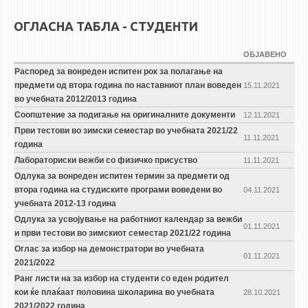
ОГЛАСНА ТАБЛА - СТУДЕНТИ
ОБЈАВЕНО
Распоред за вонреден испитен рок за полагање на
предмети од втора година по наставниот план воведен
15.11.2021
во учебната 2012/2013 година
Соопштение за подигање на оригиналните документи
12.11.2021
Први тестови во зимски семестар во учебната 2021/22
11.11.2021
година
Лабораториски вежби со физичко присуство
11.11.2021
Одлука за вонреден испитен термин за предмети од
втора година на студиските програми воведени во
04.11.2021
учебната 2012-13 година
Одлука за усвојување на работниот календар за вежби
01.11.2021
и први тестови во зимскиот семестар 2021/22 година
Оглас за избор на демонстратори во учебната
01.11.2021
2021/2022
Ранг листи на за избор на студенти со еден родител
кои ќе плаќаат половина школарина во учебната
28.10.2021
2021/2022 година