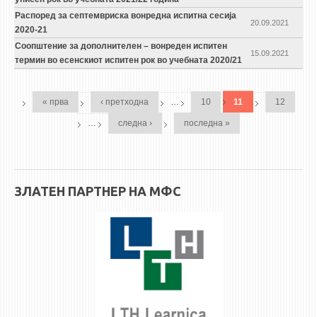
Распоред за септемвриска вонредна испитна сесија
20.09.2021
2020-21
Соопштение за дополнителен – вонреден испитен
15.09.2021
термин во есенскиот испитен рок во учебната 2020/21
PAGES
« прва
‹ претходна
…
10
11
12
…
следна ›
последна »
ЗЛАТЕН ПАРТНЕР НА МФС