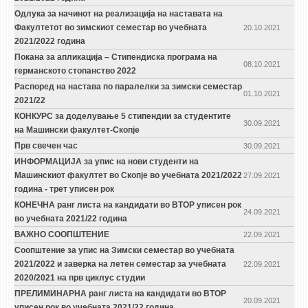
Одлука за начинот на реализација на наставата на
Факултетот во зимскиот семестар во учебната
20.10.2021
2021/2022 година
Покана за апликација – Стипендиска програма на
08.10.2021
германското стопанство 2022
Распоред на настава по паралелки за зимски семестар
01.10.2021
2021/22
КОНКУРС за доделување 5 стипендии за студентите
30.09.2021
на Машински факултет-Скопје
Прв свечен час
30.09.2021
ИНФОРМАЦИЈА за упис на нови студенти на
Машинскиот факултет во Скопје во учебната 2021/2022
27.09.2021
година - трет уписен рок
КОНЕЧНА ранг листа на кандидати во ВТОР уписен рок
24.09.2021
во учебната 2021/22 година
ВАЖНО СООПШТЕНИЕ
22.09.2021
Соопштение за упис на Зимски семестар во учебната
2021/2022 и заверка на летен семестар за учебната
22.09.2021
2020/2021 на прв циклус студии
ПРЕЛИМИНАРНА ранг листа на кандидати во ВТОР
20.09.2021
уписен рок во учебната 2021/22 година