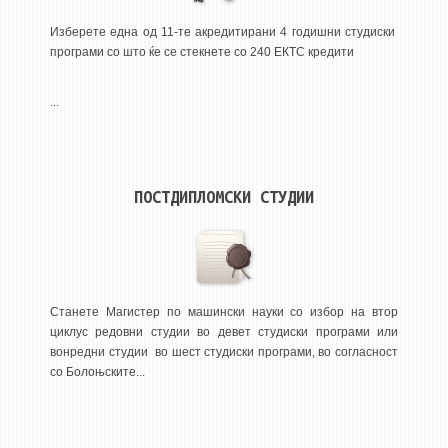
3DFindIT
Изберете една од 11-те акредитирани 4 годишни студиски
WATERBRIDGING
програми со што ќе се стекнете со 240 ЕКТС кредити
CIRASIM
ENERGET
...
AIR QUALITY MODELLING
АКТИ
ПОСТДИПЛОМСКИ СТУДИИ
АКТИ
ИНФОРМАЦИИ ОД ЈАВЕН КАРАКТЕР
АНКЕТИ И САМОЕВАЛУАЦИИ
ЗАВРШНИ СМЕТКИ
Станете Магистер по машински науки со избор на втор
циклус редовни студии во девет студиски програми или
ТЕЛЕФОНСКИ ИМЕНИК
вонредни студии во шест студиски програми, во согласност
со Болоњските...
ALUMNI MFS
ИЗВЕСТУВАЊА