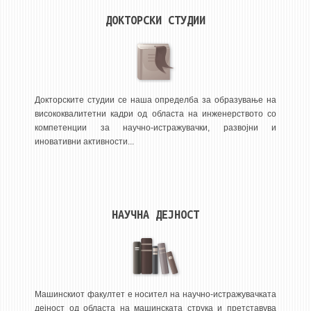
НАСТАВЕН КАДАР
ДОКТОРСКИ СТУДИИ
РЕДОВНИ ПРОФ.
ВОНРЕДНИ ПРОФ.
ДОЦЕНТИ
АСИСТЕНТИ
Докторските студии се наша определба за образување на
висококвалитетни кадри од областа на инженерството со
ЛЕКТОРИ
компетенции за научно-истражувачки, развојни и
ЛАБОРАНТИ
иновативни активности...
ПЕНЗИОНИРАН КАДАР
IN MEMORIAM
НАУЧНА ДЕЈНОСТ
СТУДИИ
I ЦИКЛУС - ДОДИПЛОМСКИ
II ЦИКЛУС - ПОСЛЕДИПЛОМСКИ
III ЦИКЛУС - ДОКТОРСКИ
Машинскиот факултет е носител на научно-истражувачката
дејност од областа на машинската струка и претставува
МЕЃУНАРОДНА РАЗМЕНА