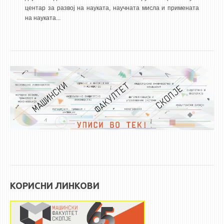
центар за развој на науката, научната мисла и примената
ЕКВИВАЛЕНЦИИ ОД СТАРИ СТУДИСКИ ПРОГРАМИ
на науката...
ОГЛАСНА ТАБЛА
СООПШТЕНИЈА
СТУДЕНТСКА СЛУЖБА
БИБЛИОТЕКА
ДА ВИНЧИ МАГАЗИН
СТИПЕНДИИ/ПРАКСИ
СТИПЕНДИИ
ПРАКСИ
КОРИСНИ ЛИНКОВИ
КОНТАКТ