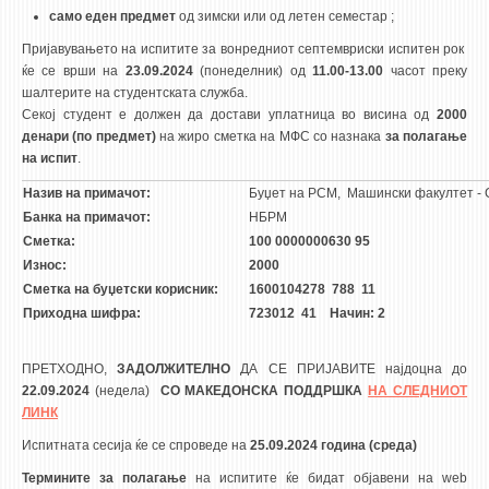
само еден предмет
од зимски или од летен семестар ;
Пријавувањето на испитите за вонредниот септемвриски испитен рок
ќе се врши на
23.09.2024
(понеделник) од
11.00-13.00
часот преку
шалтерите на студентската служба.
Секој студент е должен да достави уплатница во висина од
2000
денари (по предмет)
на жиро сметка на МФС со назнака
за полагање
на испит
.
Назив на примачот:
Буџет на РСМ, Машински факултет - 
Банка на примачот:
НБРМ
Сметка:
100 0000000630 95
Износ:
2000
Сметка на буџетски корисник:
1600104278 788 11
Приходна шифра:
723012 41 Начин: 2
ПРЕТХОДНО,
ЗАДОЛЖИТЕЛНО
ДА СЕ ПРИЈАВИТЕ најдоцна до
22.09.2024
(недела)
СО МАКЕДОНСКА ПОДДРШКА
НА СЛЕДНИОТ
ЛИНК
Испитната сесија ќе се спроведе на
25.09.2024 година (среда)
Термините за полагање
на испитите ќе бидат објавени на web