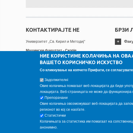
КОНТАКТИРАЈТЕ НЕ
БРЗИ 
Факу
Универзитет „Св. Кирил и Методиј“
Машински факултет - Скопје
НИЕ КОРИСТИМЕ КОЛАЧИЊА НА ОВА
Руѓер Бошковиќ бр.18
Унив
ВАШЕТО КОРИСНИЧКО ИСКУСТВО
1000 Скопје, Република Северна Македонија
Тел:
+ 389 2 3099-200
Со кликнување на копчето Прифати, се согласувате 
Инст
Факс:
+ 389 2 3099-298
Задолжителнi
Е-пошта:
contact@mf.edu.mk
Овие колачиња помагаат веб-локацијата да биде упот
FOLLOW US
локацијата. Веб-страницата не може да функционира 
Препорачани
Овие колачиња овозможуваат веб-локацијата да запомн
Follow us on:
регионот во кој се наоѓате.
Статистички
Колачињата за статистика им помагаат на сопствени
анонимно.