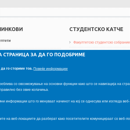
ЛИНКОВИ
СТУДЕНТСКО КАТЧЕ
лтети
Факултетско студентско собрание
ДА Винчи магазин
А СТРАНИЦА ЗА ДА ГО ПОДОБРИМЕ
ерзитети
Алумни асоцијација
да го сториме тоа.
Повеќе информации
итуции
Студентски пракси
реблива со овозможување на основни функции како што се навигација на стра
правилно без овие колачиња.
и информации што го менуваат начинот на кој се однесува или изгледа веб-
ците на веб-локациите да разберат како посетителите комуницираат со веб-