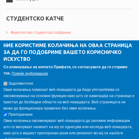
СТУДЕНТСКО КАТЧЕ
Факултетско студентско собрание
ДА Винчи магазин
НИЕ КОРИСТИМЕ КОЛАЧИЊА НА ОВАА СТРАНИЦА
ЗА ДА ГО ПОДОБРИМЕ ВАШЕТО КОРИСНИЧКО
Алумни асоцијација
ИСКУСТВО
Студентски пракси
Со кликнување на копчето Прифати, се согласувате да го сториме
тоа.
Повеќе информации
ГАЛЕРИЈА
Задолжителнi
Овие колачиња помагаат веб-локацијата да биде употреблива со
овозможување на основни функции како што се навигација на страници и
пристап до безбедни области на веб-локацијата. Веб-страницата не
може да функционира правилно без овие колачиња.
Препорачани
Овие колачиња овозможуваат веб-локацијата да запомни информации
што го менуваат начинот на кој се однесува или изгледа веб-локацијата,
како што е вашиот препорачан јазик или регионот во кој се наоѓате.