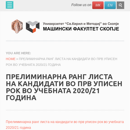
Skip to main content
SEAR
Search
Follow us on
МК
EN
FO
ДОМА
ЗА НАС
60 ГОДИНИ МФ
ЗА ФАКУЛТЕТОТ
YOU ARE HERE
HOME
ОРГАНИЗАЦИЈА
» ПРЕЛИМИНАРНА РАНГ ЛИСТА НА КАНДИДАТИ ВО ПРВ УПИСЕН
РОК ВО УЧЕБНАТА 2020/21 ГОДИНА
НАУЧНА ДЕЈНОСТ
ПРЕЛИМИНАРНА РАНГ ЛИСТА
МАШИНСКО ИНЖЕНЕРСТВО - НАУЧНО СПИСАНИЕ
НА КАНДИДАТИ ВО ПРВ УПИСЕН
РОК ВО УЧЕБНАТА 2020/21
АПЛИКАТИВНА ДЕЈНОСТ
ГОДИНА
МЕЃУНАРОДНА СОРАБОТКА
ERASMUS+
QIM-SEE
Прелиминарна ранг листа на кандидати во прв уписен рок во учебната
2020/21 година