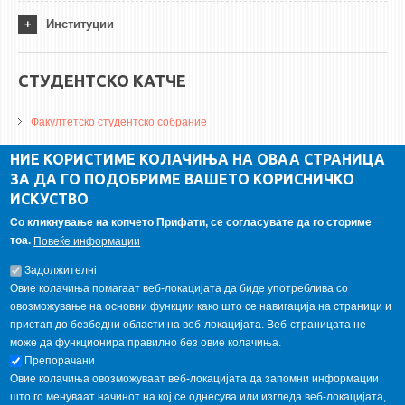
Институции
СТУДЕНТСКО КАТЧЕ
Факултетско студентско собрание
ДА Винчи магазин
НИЕ КОРИСТИМЕ КОЛАЧИЊА НА ОВАА СТРАНИЦА
ЗА ДА ГО ПОДОБРИМЕ ВАШЕТО КОРИСНИЧКО
Алумни асоцијација
ИСКУСТВО
Студентски пракси
Со кликнување на копчето Прифати, се согласувате да го сториме
тоа.
Повеќе информации
ГАЛЕРИЈА
Задолжителнi
Овие колачиња помагаат веб-локацијата да биде употреблива со
овозможување на основни функции како што се навигација на страници и
пристап до безбедни области на веб-локацијата. Веб-страницата не
може да функционира правилно без овие колачиња.
Препорачани
Овие колачиња овозможуваат веб-локацијата да запомни информации
што го менуваат начинот на кој се однесува или изгледа веб-локацијата,