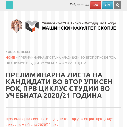
Skip to main content
SEAR
Search
Follow us on
МК
EN
FO
ДОМА
ЗА НАС
60 ГОДИНИ МФ
ЗА ФАКУЛТЕТОТ
YOU ARE HERE
HOME
ОРГАНИЗАЦИЈА
» ПРЕЛИМИНАРНА ЛИСТА НА КАНДИДАТИ ВО ВТОР УПИСЕН РОК,
ПРВ ЦИКЛУС СТУДИИ ВО УЧЕБНАТА 2020/21 ГОДИНА
НАУЧНА ДЕЈНОСТ
ПРЕЛИМИНАРНА ЛИСТА НА
МАШИНСКО ИНЖЕНЕРСТВО - НАУЧНО СПИСАНИЕ
КАНДИДАТИ ВО ВТОР УПИСЕН
РОК, ПРВ ЦИКЛУС СТУДИИ ВО
АПЛИКАТИВНА ДЕЈНОСТ
УЧЕБНАТА 2020/21 ГОДИНА
МЕЃУНАРОДНА СОРАБОТКА
ERASMUS+
QIM-SEE
Прелиминарна листа на кандидати во втор уписен рок, прв циклус
студии во учебната 2020/21 година