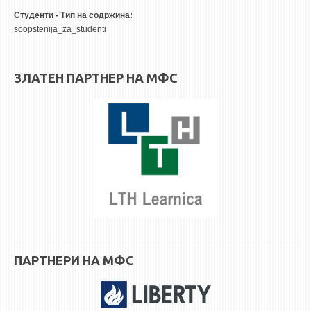
3DFindIT
Студенти - Тип на содржина:
WATERBRIDGING
soopstenija_za_studenti
CIRASIM
ENERGET
ЗЛАТЕН ПАРТНЕР НА МФС
AIR QUALITY MODELLING
АКТИ
АКТИ
ИНФОРМАЦИИ ОД ЈАВЕН КАРАКТЕР
АНКЕТИ И САМОЕВАЛУАЦИИ
ЗАВРШНИ СМЕТКИ
ТЕЛЕФОНСКИ ИМЕНИК
ПАРТНЕРИ НА МФС
ALUMNI MFS
ИЗВЕСТУВАЊА