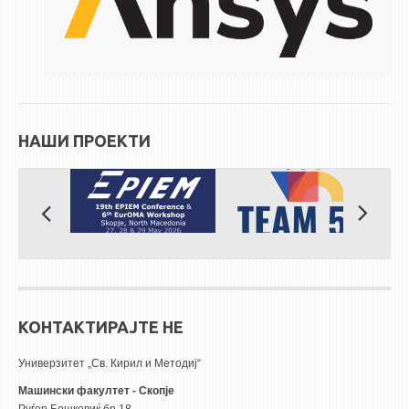
ЕКВИВАЛЕНЦИИ ОД СТАРИ СТУДИСКИ ПРОГРАМИ
ОГЛАСНА ТАБЛА
СООПШТЕНИЈА
СТУДЕНТСКА СЛУЖБА
НАШИ ПРОЕКТИ
БИБЛИОТЕКА
ДА ВИНЧИ МАГАЗИН
СТИПЕНДИИ/ПРАКСИ
СТИПЕНДИИ
ПРАКСИ
КОНТАКТИРАЈТЕ НЕ
КОНТАКТ
Универзитет „Св. Кирил и Методиј“
Машински факултет - Скопје