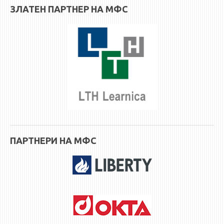
3DFindIT
ЗЛАТЕН ПАРТНЕР НА МФС
WATERBRIDGING
CIRASIM
ENERGET
AIR QUALITY MODELLING
АКТИ
АКТИ
ИНФОРМАЦИИ ОД ЈАВЕН КАРАКТЕР
АНКЕТИ И САМОЕВАЛУАЦИИ
ПАРТНЕРИ НА МФС
ЗАВРШНИ СМЕТКИ
ТЕЛЕФОНСКИ ИМЕНИК
ALUMNI MFS
ИЗВЕСТУВАЊА