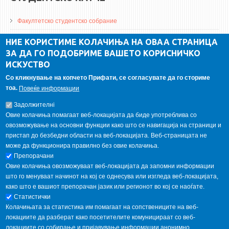
Факултетско студентско собрание
ДА Винчи магазин
НИЕ КОРИСТИМЕ КОЛАЧИЊА НА ОВАА СТРАНИЦА
ЗА ДА ГО ПОДОБРИМЕ ВАШЕТО КОРИСНИЧКО
Алумни асоцијација
ИСКУСТВО
Студентски пракси
Со кликнување на копчето Прифати, се согласувате да го сториме
тоа.
Повеќе информации
ГАЛЕРИЈА
Задолжителнi
Овие колачиња помагаат веб-локацијата да биде употреблива со
овозможување на основни функции како што се навигација на страници и
пристап до безбедни области на веб-локацијата. Веб-страницата не
може да функционира правилно без овие колачиња.
Препорачани
Овие колачиња овозможуваат веб-локацијата да запомни информации
што го менуваат начинот на кој се однесува или изгледа веб-локацијата,
како што е вашиот препорачан јазик или регионот во кој се наоѓате.
Статистички
Колачињата за статистика им помагаат на сопствениците на веб-
локациите да разберат како посетителите комуницираат со веб-
локациите со собирање и пријавување информации анонимно.