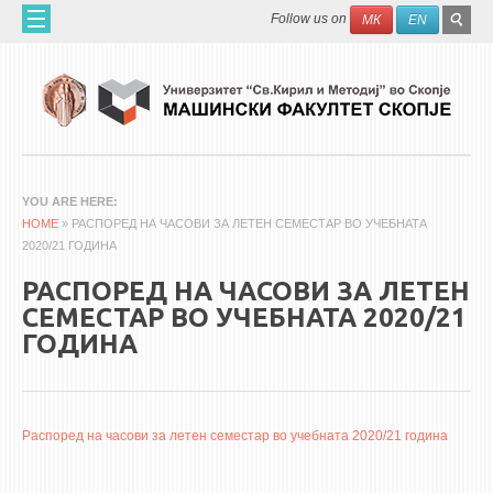
Skip to main content
SEAR
Search
Follow us on
МК
EN
FO
ДОМА
ЗА НАС
60 ГОДИНИ МФ
ЗА ФАКУЛТЕТОТ
YOU ARE HERE
HOME
ОРГАНИЗАЦИЈА
» РАСПОРЕД НА ЧАСОВИ ЗА ЛЕТЕН СЕМЕСТАР ВО УЧЕБНАТА
2020/21 ГОДИНА
НАУЧНА ДЕЈНОСТ
РАСПОРЕД НА ЧАСОВИ ЗА ЛЕТЕН
МАШИНСКО ИНЖЕНЕРСТВО - НАУЧНО СПИСАНИЕ
СЕМЕСТАР ВО УЧЕБНАТА 2020/21
ГОДИНА
АПЛИКАТИВНА ДЕЈНОСТ
МЕЃУНАРОДНА СОРАБОТКА
ERASMUS+
Распоред на часови за летен семестар во учебната 2020/21 година
QIM-SEE