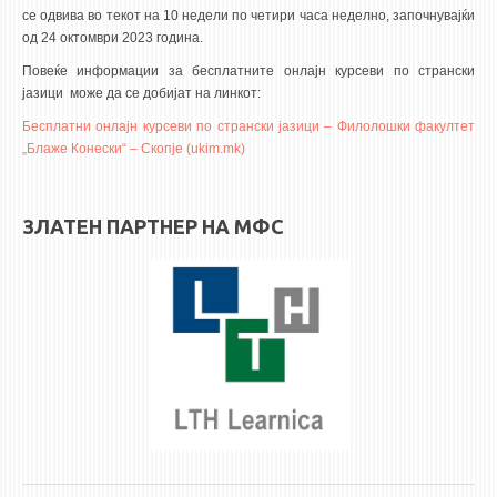
3DFindIT
се одвива во текот на 10 недели по четири часа неделно, започнувајќи
WATERBRIDGING
од 24 октомври 2023 година.
Повеќе информации за бесплатните онлајн курсеви по странски
CIRASIM
јазици може да се добијат на линкот:
ENERGET
Бесплатни онлајн курсеви по странски јазици – Филолошки факултет
AIR QUALITY MODELLING
„Блаже Конески“ – Скопје (ukim.mk)
АКТИ
ЗЛАТЕН ПАРТНЕР НА МФС
АКТИ
ИНФОРМАЦИИ ОД ЈАВЕН КАРАКТЕР
АНКЕТИ И САМОЕВАЛУАЦИИ
ЗАВРШНИ СМЕТКИ
ТЕЛЕФОНСКИ ИМЕНИК
ALUMNI MFS
ИЗВЕСТУВАЊА