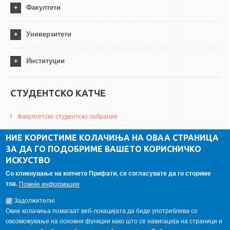
Факултети
Универзитети
Институции
СТУДЕНТСКО КАТЧЕ
Факултетско студентско собрание
ДА Винчи магазин
НИЕ КОРИСТИМЕ КОЛАЧИЊА НА ОВАА СТРАНИЦА
ЗА ДА ГО ПОДОБРИМЕ ВАШЕТО КОРИСНИЧКО
Алумни асоцијација
ИСКУСТВО
Студентски пракси
Со кликнување на копчето Прифати, се согласувате да го сториме
тоа.
Повеќе информации
ГАЛЕРИЈА
Задолжителнi
Овие колачиња помагаат веб-локацијата да биде употреблива со
овозможување на основни функции како што се навигација на страници и