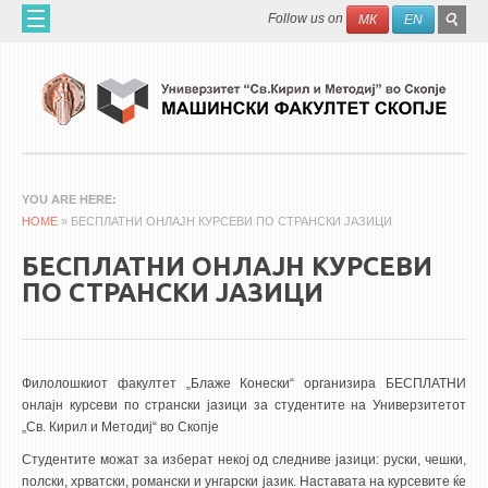
Skip to main content
SEAR
Search
Follow us on
МК
EN
FO
ДОМА
ЗА НАС
60 ГОДИНИ МФ
ЗА ФАКУЛТЕТОТ
YOU ARE HERE
HOME
ОРГАНИЗАЦИЈА
» БЕСПЛАТНИ ОНЛАЈН КУРСЕВИ ПО СТРАНСКИ ЈАЗИЦИ
НАУЧНА ДЕЈНОСТ
БЕСПЛАТНИ ОНЛАЈН КУРСЕВИ
ПО СТРАНСКИ ЈАЗИЦИ
МАШИНСКО ИНЖЕНЕРСТВО - НАУЧНО СПИСАНИЕ
АПЛИКАТИВНА ДЕЈНОСТ
МЕЃУНАРОДНА СОРАБОТКА
Филолошкиот факултет „Блаже Конески“ организира БЕСПЛАТНИ
онлајн курсеви по странски јазици за студентите на Универзитетот
ERASMUS+
„Св. Кирил и Методиј“ во Скопје
QIM-SEE
Студентите можат за изберат некој од следниве јазици: руски, чешки,
полски, хрватски, романски и унгарски јазик. Наставата на курсевите ќе