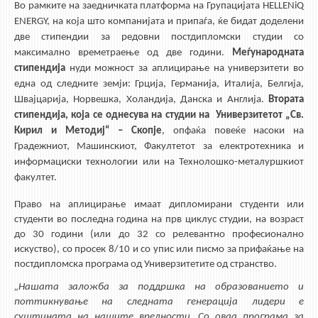
Во рамките на заедничката платформа на Групацијата HELLENiQ
ENERGY, на која што компанијата и припаѓа, ќе бидат доделени
две стипендии за редовни постдипломски студии со
максимално времетраење од две години.
Меѓународната
стипендија
нуди можност за аплицирање на универзитети во
една од следните земји: Грција, Германија, Италија, Белгија,
Швајцарија, Норвешка, Холандија, Данска и Англија.
Втората
стипендија, која се однесува на студии на Универзитетот „Св.
Кирил и Методиј“ – Скопје
, опфаќа повеќе насоки на
Градежниот, Машинскиот, Факултетот за електротехника и
информациски технологии или на Технолошко-металуршкиот
факултет.
Право на аплицирање имаат дипломирани студенти или
студенти во последна година на прв циклус студии, на возраст
до 30 години (или до 32 со релевантно професионално
искуство), со просек 8/10 и со упис или писмо за прифаќање на
постдипломска програма од Универзитетите од странство.
„Нашата заложба за поддршка на образованието и
поттикнување на следната генерација лидери е
суштината на нашите вредности. Со оваа програма за