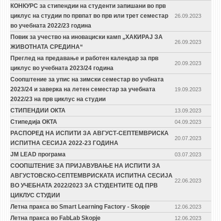
КОНКУРС за стипендии на студенти запишани во прв
циклус на студии по првпат во прв или трет семестар
26.09.2023
во учебната 2022/23 година
Повик за учество на иновациски камп „ХАКИРАЈ ЗА
26.09.2023
ЖИВОТНАТА СРЕДИНА“
Преглед на предавање и работен календар за прв
20.09.2023
циклус во учебната 2023/24 година
Соопштение за упис на зимски семестар во учбната
2023/24 и заверка на летен семестар за учебната
19.09.2023
2022/23 на прв циклус на студии
СТИПЕНДИИ ОКТА
13.09.2023
Стипедија ОКТА
04.09.2023
РАСПОРЕД НА ИСПИТИ ЗА АВГУСТ-СЕПТЕМВРИСКА
20.07.2023
ИСПИТНА СЕСИЈА 2022-23 ГОДИНА
ЈМ LEAD програма
03.07.2023
СООПШТЕНИЕ ЗА ПРИЈАВУВАЊЕ НА ИСПИТИ ЗА
АВГУСТОВСКО-СЕПТЕМВРИСКАТА ИСПИТНА СЕСИЈА
22.06.2023
ВО УЧЕБНАТА 2022/2023 ЗА СТУДЕНТИТЕ ОД ПРВ
ЦИКЛУС СТУДИИ
Летна пракса во Smart Learning Factory - Skopje
12.06.2023
Летна пракса во FabLab Skopje
12.06.2023