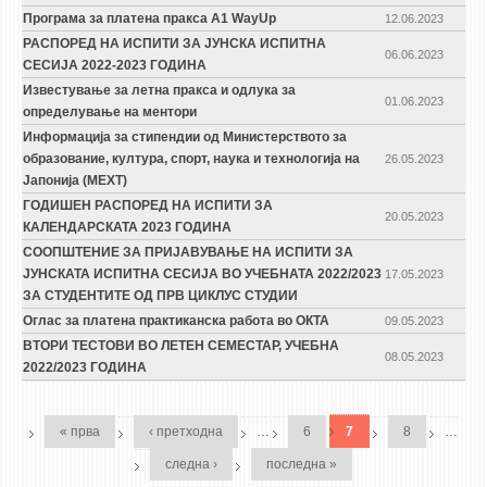
Програма за платена пракса A1 WayUp
12.06.2023
РАСПОРЕД НА ИСПИТИ ЗА ЈУНСКА ИСПИТНА
06.06.2023
СЕСИЈА 2022-2023 ГОДИНА
Известување за летна пракса и одлука за
01.06.2023
определување на ментори
Информација за стипендии од Министерството за
образование, култура, спорт, наука и технологија на
26.05.2023
Јапонија (MEXT)
ГОДИШЕН РАСПОРЕД НА ИСПИТИ ЗА
20.05.2023
КАЛЕНДАРСКАТА 2023 ГОДИНА
СООПШТЕНИЕ ЗА ПРИЈАВУВАЊЕ НА ИСПИТИ ЗА
ЈУНСКАТА ИСПИТНА СЕСИЈА ВО УЧЕБНАТА 2022/2023
17.05.2023
ЗА СТУДЕНТИТЕ ОД ПРВ ЦИКЛУС СТУДИИ
Оглас за платена практиканска работа во ОКТА
09.05.2023
ВТОРИ ТЕСТОВИ ВО ЛЕТЕН СЕМЕСТАР, УЧЕБНА
08.05.2023
2022/2023 ГОДИНА
PAGES
« прва
‹ претходна
…
6
7
8
…
следна ›
последна »