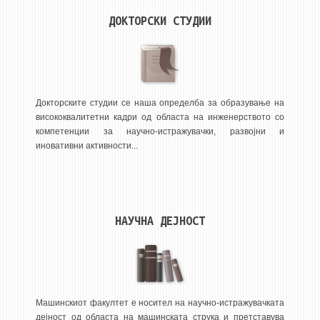
НАСТАВЕН КАДАР
ДОКТОРСКИ СТУДИИ
РЕДОВНИ ПРОФ.
ВОНРЕДНИ ПРОФ.
ДОЦЕНТИ
АСИСТЕНТИ
Докторските студии се наша определба за образување на
висококвалитетни кадри од областа на инженерството со
ЛЕКТОРИ
компетенции за научно-истражувачки, развојни и
ЛАБОРАНТИ
иновативни активности...
ПЕНЗИОНИРАН КАДАР
IN MEMORIAM
НАУЧНА ДЕЈНОСТ
СТУДИИ
I ЦИКЛУС - ДОДИПЛОМСКИ
II ЦИКЛУС - ПОСЛЕДИПЛОМСКИ
III ЦИКЛУС - ДОКТОРСКИ
Машинскиот факултет е носител на научно-истражувачката
дејност од областа на машинската струка и претставува
МЕЃУНАРОДНА РАЗМЕНА