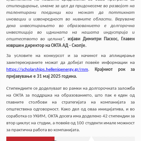
стипендирање, имаме за цел да придонесеме во развојот на
талентирани поединци кои можат да поттикнат
иновации и извонредност во нивните области. Веруваме
дека инвестирањето во образованието е долгорочна
инвестиција во иднината на нашата индустрија и
општеството во целина“,
изјави Димитри Пасхос, Главен
извршен директор на ОКТА АД - Скопје.
За условите на конкурсот и за начинот на аплицирање
заинтересираните можат да добијат повеќе информации на
https://scholarships.helleniqenergy.gr/rnm
.
Крајниот рок за
пријавување е 31 мај 2025 година.
Стипендиите се доделуваат во рамки на долгорочната заложба
на ОКТА за поддршка на образованието, што пак е еден од
главните столбови на стратегијата на компанијата за
општествена одговорност. Како дел од оваа иницијатива, и во
соработка со УКИМ, ОКТА досега има доделено 42 стипендии за
втор циклус на студии, а повеќе од 100 студенти имале можност
за практична работа во компанијата.