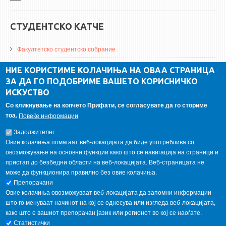
СТУДЕНТСКО КАТЧЕ
Факултетско студентско собрание
ДА Винчи магазин
НИЕ КОРИСТИМЕ КОЛАЧИЊА НА ОВАА СТРАНИЦА
ЗА ДА ГО ПОДОБРИМЕ ВАШЕТО КОРИСНИЧКО
Алумни асоцијација
ИСКУСТВО
Студентски пракси
Со кликнување на копчето Прифати, се согласувате да го сториме
тоа.
Повеќе информации
ГАЛЕРИЈА
Задолжителнi
Овие колачиња помагаат веб-локацијата да биде употреблива со
овозможување на основни функции како што се навигација на страници и
пристап до безбедни области на веб-локацијата. Веб-страницата не
може да функционира правилно без овие колачиња.
Препорачани
Овие колачиња овозможуваат веб-локацијата да запомни информации
што го менуваат начинот на кој се однесува или изгледа веб-локацијата,
како што е вашиот препорачан јазик или регионот во кој се наоѓате.
Статистички