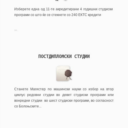
3DFindIT
Изберете една од 11-те акредитирани 4 годишни студиски
WATERBRIDGING
програми со што ќе се стекнете со 240 ЕКТС кредити
CIRASIM
ENERGET
...
AIR QUALITY MODELLING
АКТИ
ПОСТДИПЛОМСКИ СТУДИИ
АКТИ
ИНФОРМАЦИИ ОД ЈАВЕН КАРАКТЕР
АНКЕТИ И САМОЕВАЛУАЦИИ
ЗАВРШНИ СМЕТКИ
Станете Магистер по машински науки со избор на втор
циклус редовни студии во девет студиски програми или
ТЕЛЕФОНСКИ ИМЕНИК
вонредни студии во шест студиски програми, во согласност
со Болоњските...
ALUMNI MFS
ИЗВЕСТУВАЊА