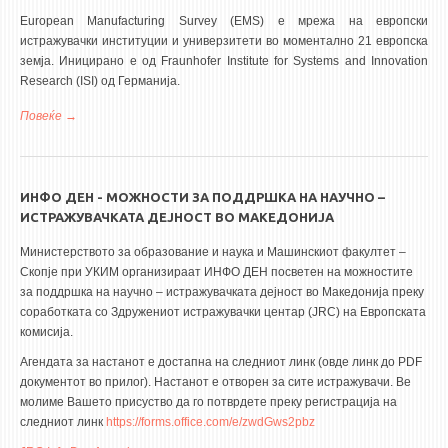
European Manufacturing Survey (EMS) е мрежа на европски
истражувачки институции и универзитети во моментално 21 европска
земја. Иницирано е од Fraunhofer Institute for Systems and Innovation
Research (ISI) од Германија.
Повеќе
за Машинскиот факултет – Скопје ќе го спроведува
реномираниот European Manufacturing Survey
ИНФО ДЕН - МОЖНОСТИ ЗА ПОДДРШКА НА НАУЧНО –
ИСТРАЖУВАЧКАТА ДЕЈНОСТ ВО МАКЕДОНИЈА
Министерството за образование и наука и Машинскиот факултет –
Скопје при УКИМ организираат ИНФО ДЕН посветен на можностите
за поддршка на научно – истражувачката дејност во Македонија преку
соработката со Здружениот истражувачки центар (JRC) на Европската
комисија.
Агендата за настанот е достапна на следниот линк (овде линк до PDF
документот во прилог). Настанот е отворен за сите истражувачи. Ве
молиме Вашето присуство да го потврдете преку регистрација на
следниот линк
https://forms.office.com/e/zwdGws2pbz