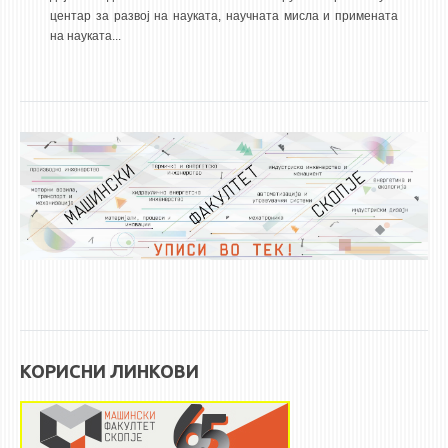
центар за развој на науката, научната мисла и примената
ЕКВИВАЛЕНЦИИ ОД СТАРИ СТУДИСКИ ПРОГРАМИ
на науката...
ОГЛАСНА ТАБЛА
СООПШТЕНИЈА
СТУДЕНТСКА СЛУЖБА
БИБЛИОТЕКА
ДА ВИНЧИ МАГАЗИН
СТИПЕНДИИ/ПРАКСИ
СТИПЕНДИИ
ПРАКСИ
КОРИСНИ ЛИНКОВИ
КОНТАКТ