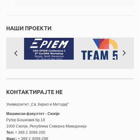
ЕКВИВАЛЕНЦИИ ОД СТАРИ СТУДИСКИ ПРОГРАМИ
ОГЛАСНА ТАБЛА
НАШИ ПРОЕКТИ
СООПШТЕНИЈА
СТУДЕНТСКА СЛУЖБА
БИБЛИОТЕКА
ДА ВИНЧИ МАГАЗИН
СТИПЕНДИИ/ПРАКСИ
КОНТАКТИРАЈТЕ НЕ
СТИПЕНДИИ
ПРАКСИ
Универзитет „Св. Кирил и Методиј“
Машински факултет - Скопје
КОНТАКТ
Руѓер Бошковиќ бр.18
1000 Скопје, Република Северна Македонија
Тел:
+ 389 2 3099-200
Факс:
+ 389 2 3099-298