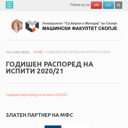
Skip to main content
SEAR
Search
Follow us on
МК
EN
FO
ДОМА
ЗА НАС
60 ГОДИНИ МФ
ЗА ФАКУЛТЕТОТ
HOME
» ГОДИШЕН РАСПОРЕД НА ИСПИТИ 2020/21
YOU ARE HERE
ОРГАНИЗАЦИЈА
ГОДИШЕН РАСПОРЕД НА
НАУЧНА ДЕЈНОСТ
ИСПИТИ 2020/21
МАШИНСКО ИНЖЕНЕРСТВО - НАУЧНО СПИСАНИЕ
АПЛИКАТИВНА ДЕЈНОСТ
Годишен распоред на испити 2020/21
МЕЃУНАРОДНА СОРАБОТКА
ERASMUS+
ЗЛАТЕН ПАРТНЕР НА МФС
QIM-SEE