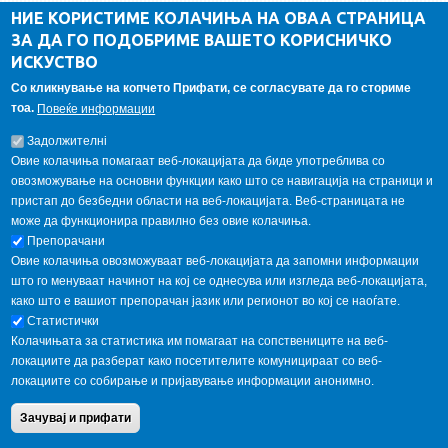
ДА Винчи магазин
НИЕ КОРИСТИМЕ КОЛАЧИЊА НА ОВАА СТРАНИЦА
ЗА ДА ГО ПОДОБРИМЕ ВАШЕТО КОРИСНИЧКО
Алумни асоцијација
ИСКУСТВО
Студентски пракси
Со кликнување на копчето Прифати, се согласувате да го сториме
тоа.
Повеќе информации
ГАЛЕРИЈА
Задолжителнi
Овие колачиња помагаат веб-локацијата да биде употреблива со
овозможување на основни функции како што се навигација на страници и
пристап до безбедни области на веб-локацијата. Веб-страницата не
може да функционира правилно без овие колачиња.
Препорачани
Овие колачиња овозможуваат веб-локацијата да запомни информации
што го менуваат начинот на кој се однесува или изгледа веб-локацијата,
како што е вашиот препорачан јазик или регионот во кој се наоѓате.
Статистички
Колачињата за статистика им помагаат на сопствениците на веб-
локациите да разберат како посетителите комуницираат со веб-
локациите со собирање и пријавување информации анонимно.
Copyright © 2013 Garnet All Rights Reserved. Designed by
weebpal.com
.
Зачувај и прифати
Powered by
VapourApps