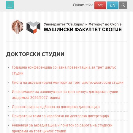
Skip to main content
SEAR
Search
Follow us on
МК
EN
FO
ДОМА
ЗА НАС
60 ГОДИНИ МФ
ЗА ФАКУЛТЕТОТ
ДОКТОРСКИ СТУДИИ
ОРГАНИЗАЦИЈА
Годишна конференција со јавна презентација за трет циклус
НАУЧНА ДЕЈНОСТ
студии
МАШИНСКО ИНЖЕНЕРСТВО - НАУЧНО СПИСАНИЕ
Листа на акредитирани ментори за трет циклус-докторски студии
Информации за запишување на трет циклус-докторски студии -
АПЛИКАТИВНА ДЕЈНОСТ
академска 2026/2027 година
МЕЃУНАРОДНА СОРАБОТКА
Соопштенија за одбрана на докторска дисертација
ERASMUS+
Прифатени теми за изработка на докторска дисертација
QIM-SEE
Решенија за акредитација и почеток со работа на студиски
програми на трет циклус студии