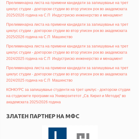
Прелиминарна листа на примени кандидати за запишување на трет
циклус студии - докторски студии во втор уписен рок во академската
ЕКВИВАЛЕНЦИИ ОД СТАРИ СТУДИСКИ ПРОГРАМИ
2025/2026 година на С.П Индустриско инженерство и менаџмент
ОГЛАСНА ТАБЛА
Прелиминарна листа на примени кандидати за запишување на трет
циклус студии - докторски студии во втор уписен рок во академската
2025/2026 година на С.П Машинство
СООПШТЕНИЈА
Прелиминарна листа на примени кандидати за запишување на трет
СТУДЕНТСКА СЛУЖБА
циклус студии - докторски студии во втор уписен рок во академската
БИБЛИОТЕКА
2024/2025 година на С.П Индустриско инженерство и менаџмент
ДА ВИНЧИ МАГАЗИН
Прелиминарна листа на примени кандидати за запишување на трет
циклус студии - докторски студии во втор уписен рок во академската
СТИПЕНДИИ/ПРАКСИ
2024/2025 година на С.П Машинство
КОНКУРС за запишување студенти на трет циклус - докторски студии
СТИПЕНДИИ
на студиските програми на Универзитетот „Св. Кирил и Методиј“ во
академската 2025/2026 година
ПРАКСИ
ЗЛАТЕН ПАРТНЕР НА МФС
КОНТАКТ