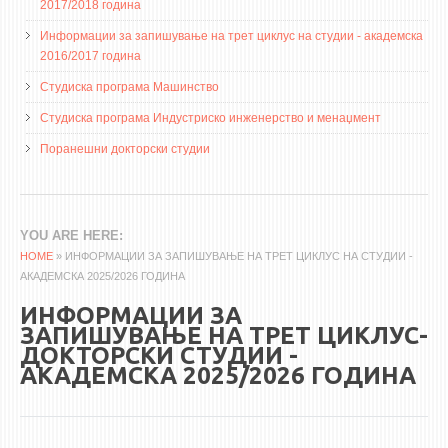
НАСТАВЕН КАДАР
2017/2018 година
Информации за запишување на трет циклус на студии - академска
РЕДОВНИ ПРОФ.
2016/2017 година
ВОНРЕДНИ ПРОФ.
Студиска програма Машинство
ДОЦЕНТИ
Студиска програма Индустриско инженерство и менаџмент
АСИСТЕНТИ
Поранешни докторски студии
ЛЕКТОРИ
ЛАБОРАНТИ
ПЕНЗИОНИРАН КАДАР
YOU ARE HERE
HOME
» ИНФОРМАЦИИ ЗА ЗАПИШУВАЊЕ НА ТРЕТ ЦИКЛУС НА СТУДИИ -
IN MEMORIAM
АКАДЕМСКА 2025/2026 ГОДИНА
ИНФОРМАЦИИ ЗА
СТУДИИ
ЗАПИШУВАЊЕ НА ТРЕТ ЦИКЛУС-
ДОКТОРСКИ СТУДИИ -
I ЦИКЛУС - ДОДИПЛОМСКИ
АКАДЕМСКА 2025/2026 ГОДИНА
II ЦИКЛУС - ПОСЛЕДИПЛОМСКИ
III ЦИКЛУС - ДОКТОРСКИ
МЕЃУНАРОДНА РАЗМЕНА