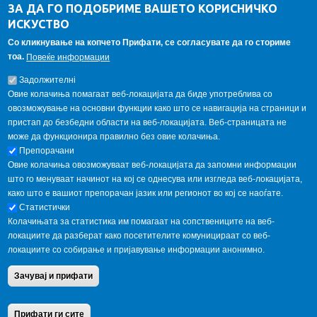
ЗА ДА ГО ПОДОБРИМЕ ВАШЕТО КОРИСНИЧКО
Алумни асоцијација
ИСКУСТВО
Студентски пракси
Со кликнување на копчето Прифати, се согласувате да го сториме
тоа.
Повеќе информации
ГАЛЕРИЈА
Задолжителнi
Овие колачиња помагаат веб-локацијата да биде употреблива со
овозможување на основни функции како што се навигација на страници и
пристап до безбедни области на веб-локацијата. Веб-страницата не
може да функционира правилно без овие колачиња.
Препорачани
Овие колачиња овозможуваат веб-локацијата да запомни информации
што го менуваат начинот на кој се однесува или изгледа веб-локацијата,
како што е вашиот препорачан јазик или регионот во кој се наоѓате.
Статистички
Колачињата за статистика им помагаат на сопствениците на веб-
локациите да разберат како посетителите комуницираат со веб-
локациите со собирање и пријавување информации анонимно.
Copyright © 2013 Garnet All Rights Reserved. Designed by
weebpal.com
.
Зачувај и прифати
Powered by
VapourApps
Home
Contact Us
Terms condition
Privacy Policy
Прифати ги сите