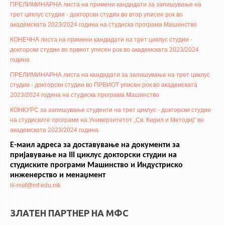
ПРЕЛИМИНАРНА листа на примени кандидати за запишување на
трет циклус студии - докторски студии во втор уписен рок во
ЕКВИВАЛЕНЦИИ ОД СТАРИ СТУДИСКИ ПРОГРАМИ
академската 2023/2024 година на студиска програма Машинство
ОГЛАСНА ТАБЛА
КОНЕЧНА листа на примени кандидати на трет циклус студии -
докторски студии во првиот уписен рок во академската 2023/2024
година
СООПШТЕНИЈА
ПРЕЛИМИНАРНА листа на кандидати за запишување на трет циклус
СТУДЕНТСКА СЛУЖБА
студии - докторски студии во ПРВИОТ уписен рок во академската
БИБЛИОТЕКА
2023/2024 година на студиска програма Машинство
ДА ВИНЧИ МАГАЗИН
КОНКУРС за запишување студенти на трет циклус - докторски студии
на студиските програми на Универзитетот „Св. Кирил и Методиј“ во
СТИПЕНДИИ/ПРАКСИ
академската 2023/2024 година
Е-маил адреса за доставување на документи за
СТИПЕНДИИ
пријавување на III циклус докторски студии на
студиските програми Машинство и Индустриско
ПРАКСИ
инженерство и менаџмент
iii-maf@mf.edu.mk
КОНТАКТ
ЗЛАТЕН ПАРТНЕР НА МФС