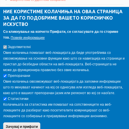
ДА Винчи магазин
НИЕ КОРИСТИМЕ КОЛАЧИЊА НА ОВАА СТРАНИЦА
ЗА ДА ГО ПОДОБРИМЕ ВАШЕТО КОРИСНИЧКО
Алумни асоцијација
ИСКУСТВО
Студентски пракси
Со кликнување на копчето Прифати, се согласувате да го сториме
тоа.
Повеќе информации
ГАЛЕРИЈА
Задолжителнi
Овие колачиња помагаат веб-локацијата да биде употреблива со
овозможување на основни функции како што се навигација на страници и
пристап до безбедни области на веб-локацијата. Веб-страницата не
може да функционира правилно без овие колачиња.
Препорачани
Овие колачиња овозможуваат веб-локацијата да запомни информации
што го менуваат начинот на кој се однесува или изгледа веб-локацијата,
како што е вашиот препорачан јазик или регионот во кој се наоѓате.
Статистички
Колачињата за статистика им помагаат на сопствениците на веб-
локациите да разберат како посетителите комуницираат со веб-
локациите со собирање и пријавување информации анонимно.
Copyright © 2013 Garnet All Rights Reserved. Designed by
weebpal.com
.
Зачувај и прифати