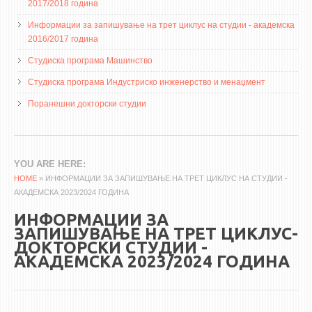
НАСТАВЕН КАДАР
2017/2018 година
Информации за запишување на трет циклус на студии - академска
РЕДОВНИ ПРОФ.
2016/2017 година
ВОНРЕДНИ ПРОФ.
Студиска програма Машинство
ДОЦЕНТИ
Студиска програма Индустриско инженерство и менаџмент
АСИСТЕНТИ
Поранешни докторски студии
ЛЕКТОРИ
ЛАБОРАНТИ
ПЕНЗИОНИРАН КАДАР
YOU ARE HERE
HOME
» ИНФОРМАЦИИ ЗА ЗАПИШУВАЊЕ НА ТРЕТ ЦИКЛУС НА СТУДИИ -
IN MEMORIAM
АКАДЕМСКА 2023/2024 ГОДИНА
ИНФОРМАЦИИ ЗА
СТУДИИ
ЗАПИШУВАЊЕ НА ТРЕТ ЦИКЛУС-
ДОКТОРСКИ СТУДИИ -
I ЦИКЛУС - ДОДИПЛОМСКИ
АКАДЕМСКА 2023/2024 ГОДИНА
II ЦИКЛУС - ПОСЛЕДИПЛОМСКИ
III ЦИКЛУС - ДОКТОРСКИ
МЕЃУНАРОДНА РАЗМЕНА