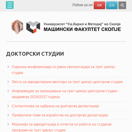
Skip to main content
SEAR
Search
Follow us on
МК
EN
FO
ДОМА
ЗА НАС
60 ГОДИНИ МФ
ЗА ФАКУЛТЕТОТ
ДОКТОРСКИ СТУДИИ
ОРГАНИЗАЦИЈА
Годишна конференција со јавна презентација за трет циклус
НАУЧНА ДЕЈНОСТ
студии
МАШИНСКО ИНЖЕНЕРСТВО - НАУЧНО СПИСАНИЕ
Листа на акредитирани ментори за трет циклус-докторски студии
Информации за запишување на трет циклус-докторски студии -
АПЛИКАТИВНА ДЕЈНОСТ
академска 2026/2027 година
МЕЃУНАРОДНА СОРАБОТКА
Соопштенија за одбрана на докторска дисертација
ERASMUS+
Прифатени теми за изработка на докторска дисертација
QIM-SEE
Решенија за акредитација и почеток со работа на студиски
програми на трет циклус студии