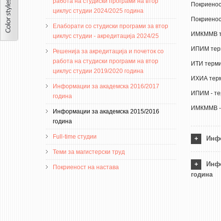
работа на студиски програми на втор
Покриенос
циклус студии 2024/2025 година
Покриенос
Елаборати со студиски програми за втор
ИМКММВ те
циклус студии - акредитација 2024/25
ИПИМ терм
Решенија за акредитација и почеток со
работа на студиски програми на втор
ИТИ терми
циклус студии 2019/2020 година
ИХИА терм
Информации за академска 2016/2017
ИПИМ - те
година
ИМКММВ - 
Информации за академска 2015/2016
година
Full-time студии
Инфо
Теми за магистерски труд
Инфо
Покриеност на настава
година