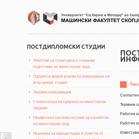
Skip to main content
ПОСТДИПЛОМСКИ СТУДИИ
ПОС
ИНФ
Упатство за структурна и техничка
подготовка на магистерски труд
Одлуки за крајни рокови за завршување на
втор циклус студии
Теко
Тековни информации
Соопштени
Соопштенија за одбрана на магистерски
Термини з
трудови
Работен к
Прифатени наслови на теми за изработка
Работен ка
на магистерски труд
Известува
Решенија за акредитација и почеток со