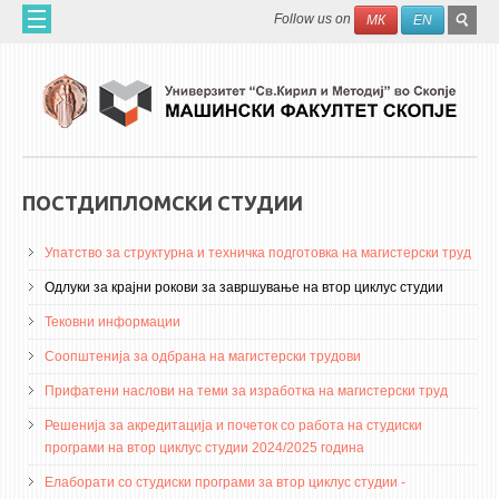
Skip to main content
SEAR
Search
Follow us on
МК
EN
FO
ДОМА
ЗА НАС
60 ГОДИНИ МФ
ЗА ФАКУЛТЕТОТ
ПОСТДИПЛОМСКИ СТУДИИ
ОРГАНИЗАЦИЈА
Упатство за структурна и техничка подготовка на магистерски труд
НАУЧНА ДЕЈНОСТ
Одлуки за крајни рокови за завршување на втор циклус студии
МАШИНСКО ИНЖЕНЕРСТВО - НАУЧНО СПИСАНИЕ
Тековни информации
АПЛИКАТИВНА ДЕЈНОСТ
Соопштенија за одбрана на магистерски трудови
МЕЃУНАРОДНА СОРАБОТКА
Прифатени наслови на теми за изработка на магистерски труд
Решенија за акредитација и почеток со работа на студиски
ERASMUS+
програми на втор циклус студии 2024/2025 година
QIM-SEE
Елаборати со студиски програми за втор циклус студии -