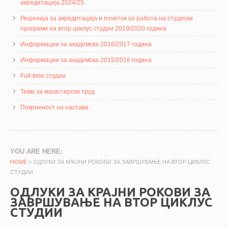
3DFindIT
акредитација 2024/25
WATERBRIDGING
Решенија за акредитација и почеток со работа на студиски
програми на втор циклус студии 2019/2020 година
CIRASIM
Информации за академска 2016/2017 година
ENERGET
Информации за академска 2015/2016 година
AIR QUALITY MODELLING
Full-time студии
АКТИ
Теми за магистерски труд
АКТИ
Покриеност на настава
ИНФОРМАЦИИ ОД ЈАВЕН КАРАКТЕР
АНКЕТИ И САМОЕВАЛУАЦИИ
YOU ARE HERE
ЗАВРШНИ СМЕТКИ
HOME
» ОДЛУКИ ЗА КРАЈНИ РОКОВИ ЗА ЗАВРШУВАЊЕ НА ВТОР ЦИКЛУС
СТУДИИ
ТЕЛЕФОНСКИ ИМЕНИК
ОДЛУКИ ЗА КРАЈНИ РОКОВИ ЗА
ALUMNI MFS
ЗАВРШУВАЊЕ НА ВТОР ЦИКЛУС
ИЗВЕСТУВАЊА
СТУДИИ