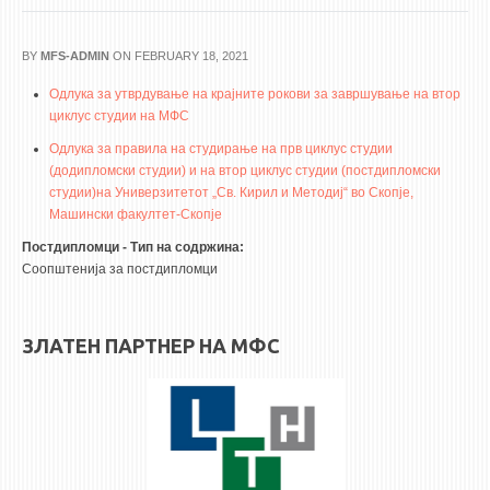
НАСТАВЕН КАДАР
РЕДОВНИ ПРОФ.
BY
MFS-ADMIN
ON FEBRUARY 18, 2021
ВОНРЕДНИ ПРОФ.
Одлука за утврдување на крајните рокови за завршување на втор
циклус студии на МФС
ДОЦЕНТИ
Одлука за правила на студирање на прв циклус студии
АСИСТЕНТИ
(додипломски студии) и на втор циклус студии (постдипломски
ЛЕКТОРИ
студии)на Универзитетот „Св. Кирил и Методиј“ во Скопје,
Машински факултет-Скопје
ЛАБОРАНТИ
Постдипломци - Тип на содржина:
ПЕНЗИОНИРАН КАДАР
Соопштенија за постдипломци
IN MEMORIAM
СТУДИИ
ЗЛАТЕН ПАРТНЕР НА МФС
I ЦИКЛУС - ДОДИПЛОМСКИ
II ЦИКЛУС - ПОСЛЕДИПЛОМСКИ
III ЦИКЛУС - ДОКТОРСКИ
МЕЃУНАРОДНА РАЗМЕНА