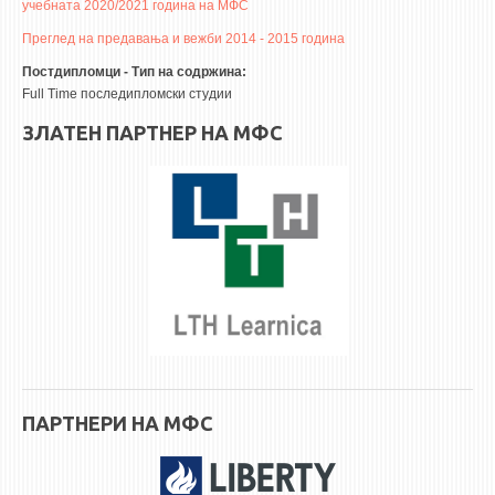
НАСТАВЕН КАДАР
учебната 2020/2021 година на МФС
Преглед на предавања и вежби 2014 - 2015 година
РЕДОВНИ ПРОФ.
Постдипломци - Тип на содржина:
ВОНРЕДНИ ПРОФ.
Full Time последипломски студии
ДОЦЕНТИ
ЗЛАТЕН ПАРТНЕР НА МФС
АСИСТЕНТИ
ЛЕКТОРИ
ЛАБОРАНТИ
ПЕНЗИОНИРАН КАДАР
IN MEMORIAM
СТУДИИ
I ЦИКЛУС - ДОДИПЛОМСКИ
ПАРТНЕРИ НА МФС
II ЦИКЛУС - ПОСЛЕДИПЛОМСКИ
III ЦИКЛУС - ДОКТОРСКИ
МЕЃУНАРОДНА РАЗМЕНА