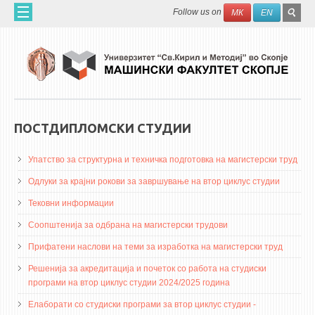
Skip to main content
SEAR
Search
Follow us on
МК
EN
FO
ДОМА
ЗА НАС
60 ГОДИНИ МФ
ЗА ФАКУЛТЕТОТ
ПОСТДИПЛОМСКИ СТУДИИ
ОРГАНИЗАЦИЈА
Упатство за структурна и техничка подготовка на магистерски труд
НАУЧНА ДЕЈНОСТ
Одлуки за крајни рокови за завршување на втор циклус студии
МАШИНСКО ИНЖЕНЕРСТВО - НАУЧНО СПИСАНИЕ
Тековни информации
АПЛИКАТИВНА ДЕЈНОСТ
Соопштенија за одбрана на магистерски трудови
МЕЃУНАРОДНА СОРАБОТКА
Прифатени наслови на теми за изработка на магистерски труд
Решенија за акредитација и почеток со работа на студиски
ERASMUS+
програми на втор циклус студии 2024/2025 година
QIM-SEE
Елаборати со студиски програми за втор циклус студии -