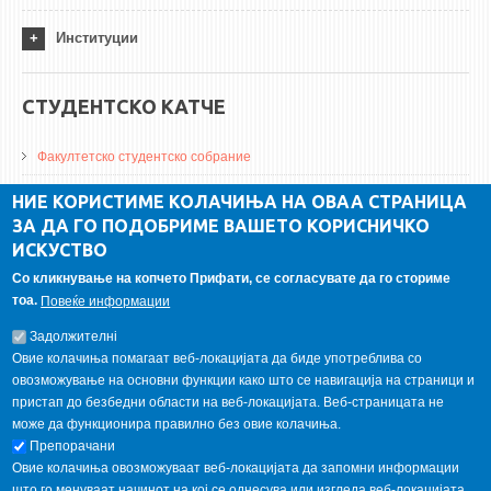
Институции
СТУДЕНТСКО КАТЧЕ
Факултетско студентско собрание
ДА Винчи магазин
НИЕ КОРИСТИМЕ КОЛАЧИЊА НА ОВАА СТРАНИЦА
ЗА ДА ГО ПОДОБРИМЕ ВАШЕТО КОРИСНИЧКО
Алумни асоцијација
ИСКУСТВО
Студентски пракси
Со кликнување на копчето Прифати, се согласувате да го сториме
тоа.
Повеќе информации
ГАЛЕРИЈА
Задолжителнi
Овие колачиња помагаат веб-локацијата да биде употреблива со
овозможување на основни функции како што се навигација на страници и
пристап до безбедни области на веб-локацијата. Веб-страницата не
може да функционира правилно без овие колачиња.
Препорачани
Овие колачиња овозможуваат веб-локацијата да запомни информации
што го менуваат начинот на кој се однесува или изгледа веб-локацијата,