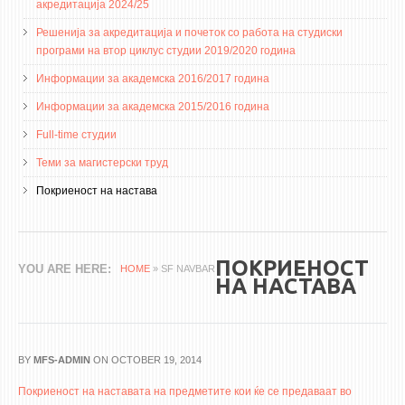
3DFindIT
акредитација 2024/25
WATERBRIDGING
Решенија за акредитација и почеток со работа на студиски
програми на втор циклус студии 2019/2020 година
CIRASIM
Информации за академска 2016/2017 година
ENERGET
Информации за академска 2015/2016 година
AIR QUALITY MODELLING
Full-time студии
АКТИ
Теми за магистерски труд
АКТИ
Покриеност на настава
ИНФОРМАЦИИ ОД ЈАВЕН КАРАКТЕР
АНКЕТИ И САМОЕВАЛУАЦИИ
ПОКРИЕНОСТ
YOU ARE HERE
HOME
» SF NAVBAR
ЗАВРШНИ СМЕТКИ
НА НАСТАВА
ТЕЛЕФОНСКИ ИМЕНИК
ALUMNI MFS
BY
MFS-ADMIN
ON OCTOBER 19, 2014
ИЗВЕСТУВАЊА
Покриеност на наставата на предметите кои ќе се предаваат во