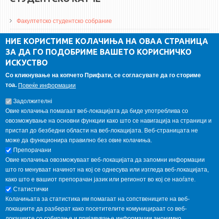
Факултетско студентско собрание
ДА Винчи магазин
НИЕ КОРИСТИМЕ КОЛАЧИЊА НА ОВАА СТРАНИЦА
ЗА ДА ГО ПОДОБРИМЕ ВАШЕТО КОРИСНИЧКО
Алумни асоцијација
ИСКУСТВО
Студентски пракси
Со кликнување на копчето Прифати, се согласувате да го сториме
тоа.
Повеќе информации
ГАЛЕРИЈА
Задолжителнi
Овие колачиња помагаат веб-локацијата да биде употреблива со
овозможување на основни функции како што се навигација на страници и
пристап до безбедни области на веб-локацијата. Веб-страницата не
може да функционира правилно без овие колачиња.
Препорачани
Овие колачиња овозможуваат веб-локацијата да запомни информации
што го менуваат начинот на кој се однесува или изгледа веб-локацијата,
како што е вашиот препорачан јазик или регионот во кој се наоѓате.
Статистички
Колачињата за статистика им помагаат на сопствениците на веб-
локациите да разберат како посетителите комуницираат со веб-
локациите со собирање и пријавување информации анонимно.