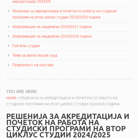
3DFindIT
акредитација 2024/25
WATERBRIDGING
Решенија за акредитација и почеток со работа на студиски
програми на втор циклус студии 2019/2020 година
CIRASIM
Информации за академска 2016/2017 година
ENERGET
Информации за академска 2015/2016 година
AIR QUALITY MODELLING
Full-time студии
АКТИ
Теми за магистерски труд
АКТИ
Покриеност на настава
ИНФОРМАЦИИ ОД ЈАВЕН КАРАКТЕР
АНКЕТИ И САМОЕВАЛУАЦИИ
YOU ARE HERE
ЗАВРШНИ СМЕТКИ
HOME
» РЕШЕНИЈА ЗА АКРЕДИТАЦИЈА И ПОЧЕТОК СО РАБОТА НА
СТУДИСКИ ПРОГРАМИ НА ВТОР ЦИКЛУС СТУДИИ 2024/2025 ГОДИНА
ТЕЛЕФОНСКИ ИМЕНИК
РЕШЕНИЈА ЗА АКРЕДИТАЦИЈА И
ALUMNI MFS
ПОЧЕТОК НА РАБОТА НА
ИЗВЕСТУВАЊА
СТУДИСКИ ПРОГРАМИ НА ВТОР
ЦИКЛУС СТУДИИ 2024/2025