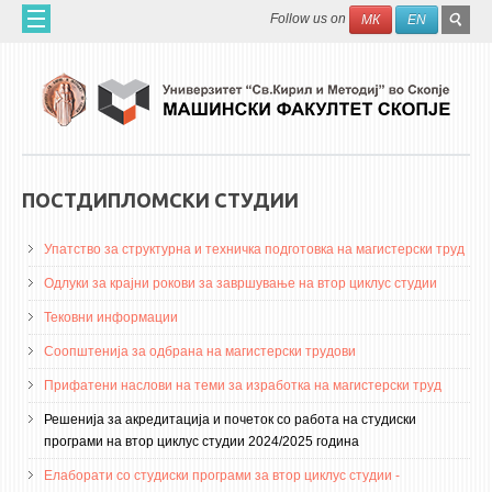
Skip to main content
SEAR
Search
Follow us on
МК
EN
FO
ДОМА
ЗА НАС
60 ГОДИНИ МФ
ЗА ФАКУЛТЕТОТ
ПОСТДИПЛОМСКИ СТУДИИ
ОРГАНИЗАЦИЈА
Упатство за структурна и техничка подготовка на магистерски труд
НАУЧНА ДЕЈНОСТ
Одлуки за крајни рокови за завршување на втор циклус студии
МАШИНСКО ИНЖЕНЕРСТВО - НАУЧНО СПИСАНИЕ
Тековни информации
АПЛИКАТИВНА ДЕЈНОСТ
Соопштенија за одбрана на магистерски трудови
МЕЃУНАРОДНА СОРАБОТКА
Прифатени наслови на теми за изработка на магистерски труд
Решенија за акредитација и почеток со работа на студиски
ERASMUS+
програми на втор циклус студии 2024/2025 година
QIM-SEE
Елаборати со студиски програми за втор циклус студии -