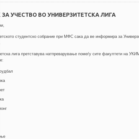
 ЗА УЧЕСТВО ВО УНИВЕРЗИТЕТСКА ЛИГА
ни,
ското студентско собрание при МФС сака да ве информира за Универз
.
етска лига претставува натпреварување помеѓу сите факултети на УКИ
е:
фудбал
рка
мет
ка
понг
ање