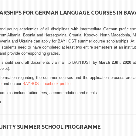
ARSHIPS FOR GERMAN LANGUAGE COURSES IN BAV
nd young academics of all disciplines with intermediate German proficienc
 from Albania, Bosnia and Herzegovina, Croatia, Kosovo, North Macedonia, M
lovenia and Ukraine can apply for BAYHOST summer course scholarships. At t
n students need to have completed at least two entire semesters at an institut
and provide corresponding grades.
s should send all documents via mail to BAYHOST by
March 23th, 2020
at
ceipt).
nformation regarding the summer courses and the application process are av
e
and on our
BAYHOST facebook profile
.
rships include tuition fees, accommodation and meals.
и
NITY SUMMER SCHOOL PROGRAMME