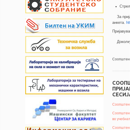
Стрел
За прија
анкета.
ht
Пријавува
Доколку 
Соопштени
СООПШ
ПРИЈА
СЕСИЈА
Соопштени
Соопштени
во учебнат
Соопштени