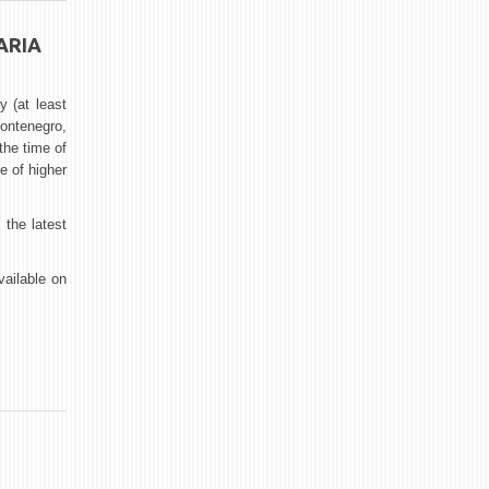
ARIA
y (at least
ontenegro,
he time of
e of higher
 the latest
ailable on