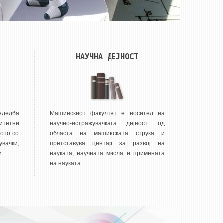
НАУЧНА ДЕЈНОСТ
еделба
Машинскиот факултет е носител на
итетни
научно-истражувачката дејност од
ото со
областа на машинската струка и
вачки,
претставува центар за развој на
...
науката, научната мисла и примената
на науката...