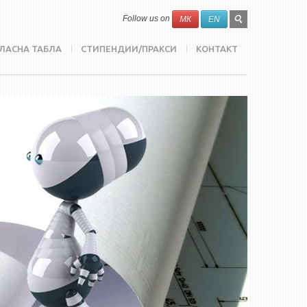
SEARCH
Search
Follow us on
МК
EN
FORM
ЛАСНА ТАБЛА
СТИПЕНДИИ/ПРАКСИ
КОНТАКТ