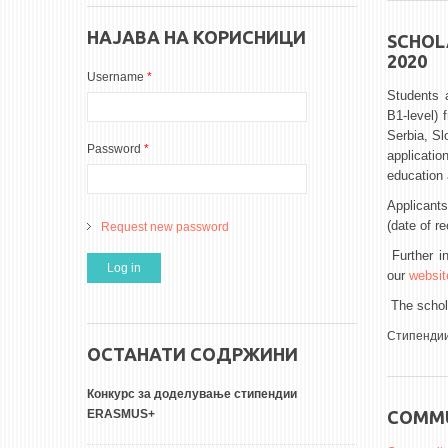
НАЈАВА НА КОРИСНИЦИ
SCHOL
2020
Username
*
Students a
B1-level)
Serbia, S
Password
*
applicatio
education 
Applicant
(date of re
Request new password
Further i
our
websit
The schola
Стипенди
ОСТАНАТИ СОДРЖИНИ
Конкурс за доделување стипендии
COMMU
ERASMUS+