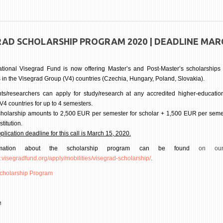
RAD SCHOLARSHIP PROGRAM 2020 | DEADLINE MARC
ational Visegrad Fund is now offering Master’s and Post-Master’s scholarships
s in the Visegrad Group (V4) countries (Czechia, Hungary, Poland, Slovakia).
nts/researchers can apply
for study/research
at any accredited higher-education 
 V4 countries
for up to 4 semesters.
holarship amounts to 2,500 EUR per semester for scholar + 1,500 EUR per semes
stitution.
plication deadline for this call is March 15, 2020.
ormation about the scholarship program can be found
on ou
.visegradfund.org/apply/mobilities/visegrad-scholarship/
.
cholarship Program
и