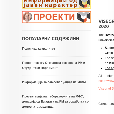
VISEG
2020
The Intern
ПОПУЛАРНИ СОДРЖИНИ
universitie
Stude
Политика за квалитет
within
The sc
Проект помеѓу Стопанска комора на РМ и
host in
Студентски Парламент
The ap
All inf
https://www
Информација за самоевалуација на УКИМ
Visegrad S
Презентација на лабораториите на МФС,
донација од Владата на РМ за соработка со
Стипенди
деловната заедница