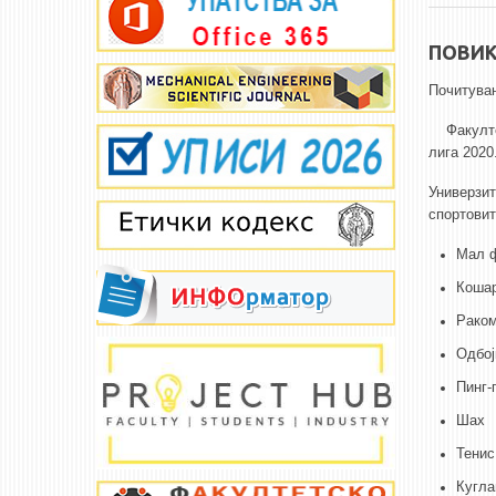
ПОВИК
Почитува
Факултет
лига 2020
Универзит
спортовит
Мал 
Коша
Рако
Одбој
Пинг-
Шах
Тенис
Кугл