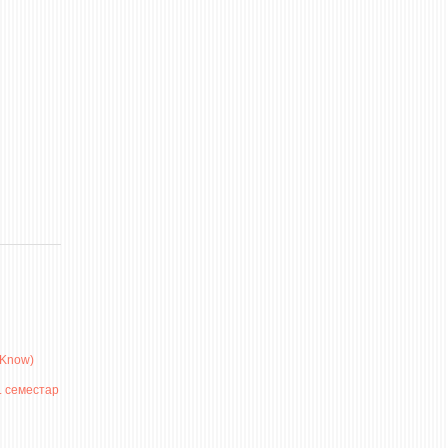
IKnow)
. семестар