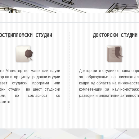
ОСТДИПЛОМСКИ СТУДИИ
ДОКТОРСКИ СТУДИИ
те Магистер по машински науки
Докторските студии се наша опр
ор на втор циклус редовни студии
за образување на висококвал
евет студиски програми или
кадри од областа на инженерств
дни студии во шест студиски
компетенции за научно-истражу
рами, во согласност со
развојни и иновативни активности
ките...