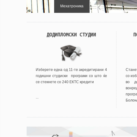
Индустриско инженерство и менаџмент
ДОДИПЛОМСКИ СТУДИИ
П
Изберете една од 11-те акредитирани 4
Стане
годишни студиски програми со што ќе
со изб
се стекнете со 240 ЕКТС кредити
во д
вонре
прог
...
Болоњс