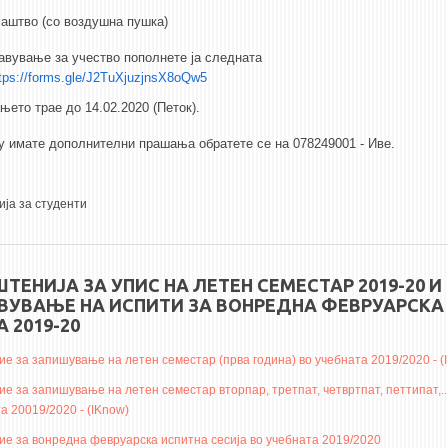
аштво (со воздушна пушка)
вување за учество пополнете ја следната
tps://forms.gle/J2TuXjuzjnsX8oQw5
њето трае до 14.02.2020 (Петок).
имате дополнителни прашања обратете се на 078249001 - Иве.
ја за студенти
ТЕНИЈА ЗА УПИС НА ЛЕТЕН СЕМЕСТАР 2019-20 И
ВУВАЊЕ НА ИСПИТИ ЗА ВОНРЕДНА ФЕВРУАРСКА
 2019-20
е за запишување на летен семестар (прва година) во учебната 2019/2020 - (
е за запишување на летен семестар вторпар, третпат, четвртпат, петтипат,..
а 20019/2020 - (IKnow)
е за вонредна февруарска испитна сесија во учебната 2019/2020