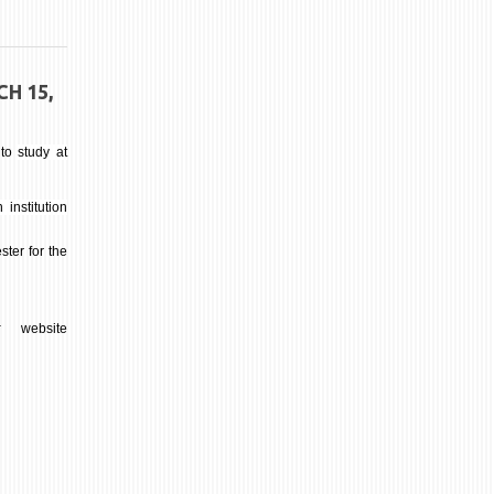
H 15,
 to
study at
institution
ter for the
r
website