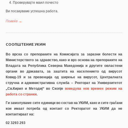
Проверувајте маил почесто
Ви посакуваме успешна работа.
Повеќе
за МФС целосно го префрла наставно образовниот процес
online
СООПШТЕНИЕ УКИМ
Во врска со препораките на Комисијата за заразни болести на
Министерството за здравство, како и врз основа на препораките на
Владата на Република Северна Македонија и другите овластени
органи во државата, за заштита на населението од вирусот
Ковид-19 и за превенција од ширење на вирусот, Централната
стручна и административна служба – Ректорат на Универзитетот
„Св.Кирил и Методиј“ во Скопје
воведува нов времен режим на
работа со странки
.
Ги замолуваме сите единици во состав на УКИМ, како и сите граѓани
кои имаат потреба од контакт со Ректоратот на УКИМ да не
контактираат на:
02 3293 293