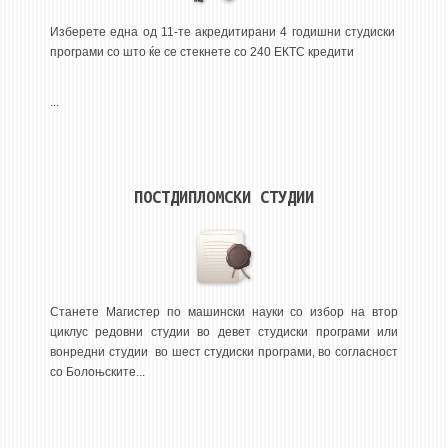
3DFindIT
Изберете една од 11-те акредитирани 4 годишни студиски
WATERBRIDGING
програми со што ќе се стекнете со 240 ЕКТС кредити
CIRASIM
ENERGET
...
AIR QUALITY MODELLING
АКТИ
ПОСТДИПЛОМСКИ СТУДИИ
АКТИ
ИНФОРМАЦИИ ОД ЈАВЕН КАРАКТЕР
АНКЕТИ И САМОЕВАЛУАЦИИ
ЗАВРШНИ СМЕТКИ
Станете Магистер по машински науки со избор на втор
циклус редовни студии во девет студиски програми или
ТЕЛЕФОНСКИ ИМЕНИК
вонредни студии во шест студиски програми, во согласност
со Болоњските...
ALUMNI MFS
ИЗВЕСТУВАЊА