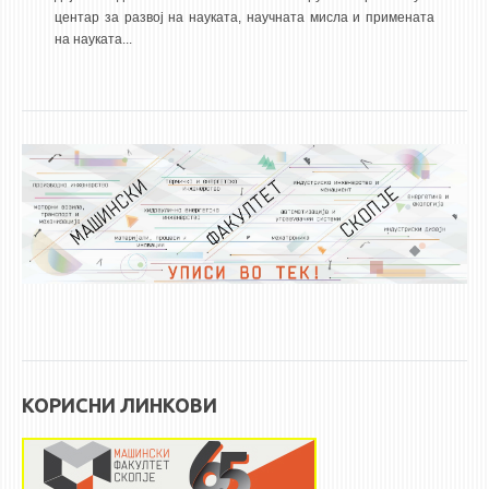
центар за развој на науката, научната мисла и примената
ЕКВИВАЛЕНЦИИ ОД СТАРИ СТУДИСКИ ПРОГРАМИ
на науката...
ОГЛАСНА ТАБЛА
СООПШТЕНИЈА
СТУДЕНТСКА СЛУЖБА
БИБЛИОТЕКА
ДА ВИНЧИ МАГАЗИН
СТИПЕНДИИ/ПРАКСИ
СТИПЕНДИИ
ПРАКСИ
КОРИСНИ ЛИНКОВИ
КОНТАКТ