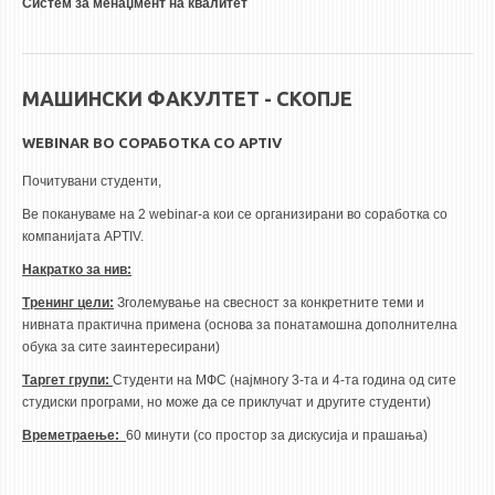
Систем за менаџмент на квалитет
МАШИНСКИ ФАКУЛТЕТ - СКОПЈЕ
WEBINAR ВО СОРАБОТКА СО APTIV
Почитувани студенти,
Ве покануваме на 2
webinar
-а кои се организирани во соработка со
компанијата
APTIV.
Накратко за нив:
Тренинг цели
:
Зголемување на свесност за конкретните теми и
нивната практична примена (основа за понатамошна дополнителна
обука за сите заинтересирани)
Таргет групи:
Студенти на МФС (најмногу 3-та и 4-та година од сите
студиски програми, но може да се приклучат и другите студенти)
Времетраење:
60 минути (со простор за дискусија и прашања)