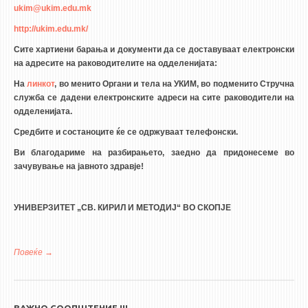
ukim@ukim.edu.mk
http://ukim.edu.mk/
️Сите хартиени барања и документи да се доставуваат електронски
на адресите на раководителите на одделенијата:
На
линкот
, во менито Органи и тела на УКИМ, во подменито Стручна
служба се дадени електронските адреси на сите раководители на
одделенијата.
Средбите и состаноците ќе се одржуваат телефонски.
Ви благодариме на разбирањето, заедно да придонесеме во
зачувување на јавното здравје!
УНИВЕРЗИТЕТ „СВ. КИРИЛ И МЕТОДИЈ“ ВО СКОПЈЕ
Повеќе
за СООПШТЕНИЕ УКИМ
ВАЖНО СООПШТЕНИЕ !!!