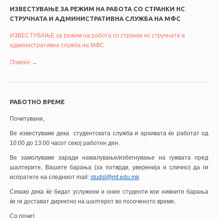
ИЗВЕСТУВАЊЕ ЗА РЕЖИМ НА РАБОТА СО СТРАНКИ НС
СТРУЧНАТА И АДМИНИСТРАТИВНА СЛУЖБА НА МФС
ИЗВЕСТУВАЊЕ за режим на работа со странки нс стручната и
административна служба на МФС
Повеќе
за ИЗВЕСТУВАЊЕ за режим на работа со странки нс стручната
и административна служба на МФС
РАБОТНО ВРЕМЕ
Почитувани,
Ве известуваме дека студентската служба и архивата ќе работат од
10:00 до 13:00 часот секој работен ден.
Ве замолуваме заради намалување/избегнување на гужвата пред
шалтерите, Вашите барања (за потврди, уверенија и слично) да ги
испратите на следниот mail:
studsl@mf.edu.mk
Секако дека ќе бидат услужени и оние студенти кои нивните барања
ќе ги достават директно на шалтерот во посоченото време.
Со почит,