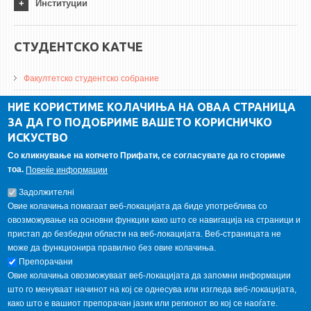
Институции
СТУДЕНТСКО КАТЧЕ
Факултетско студентско собрание
ДА Винчи магазин
НИЕ КОРИСТИМЕ КОЛАЧИЊА НА ОВАА СТРАНИЦА
ЗА ДА ГО ПОДОБРИМЕ ВАШЕТО КОРИСНИЧКО
Алумни асоцијација
ИСКУСТВО
Студентски пракси
Со кликнување на копчето Прифати, се согласувате да го сториме
тоа.
Повеќе информации
ГАЛЕРИЈА
Задолжителнi
Овие колачиња помагаат веб-локацијата да биде употреблива со
овозможување на основни функции како што се навигација на страници и
пристап до безбедни области на веб-локацијата. Веб-страницата не
може да функционира правилно без овие колачиња.
Препорачани
Овие колачиња овозможуваат веб-локацијата да запомни информации
што го менуваат начинот на кој се однесува или изгледа веб-локацијата,
како што е вашиот препорачан јазик или регионот во кој се наоѓате.