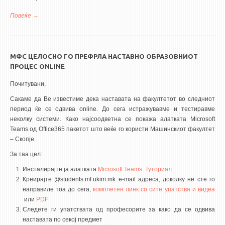
Повеќе
за РАБОТНО ВРЕМЕ
МФС ЦЕЛОСНО ГО ПРЕФРЛА НАСТАВНО ОБРАЗОВНИОТ
ПРОЦЕС ONLINE
Почитувани,
Сакаме да Ве известиме дека наставата на факултетот во следниот
период ќе се одвива
online
. До сега истражувавме и тестиравме
неколку системи. Како најсоодветна се покажа алатката
Microsoft
Teams
од
Office365
пакетот што веќе го користи Машинскиот факултет
– Скопје.
За таа цел:
Инсталирајте ја алатката
Microsoft Teams
.
Туториал
Креирајте
@students.mf.ukim.mk e-mail
адреса, доколку не сте го
направиле тоа до сега,
комплетен линк со сите упатства и видеа
или
PDF
Следете ги упатствата од професорите за како да се одвива
наставата по секој предмет