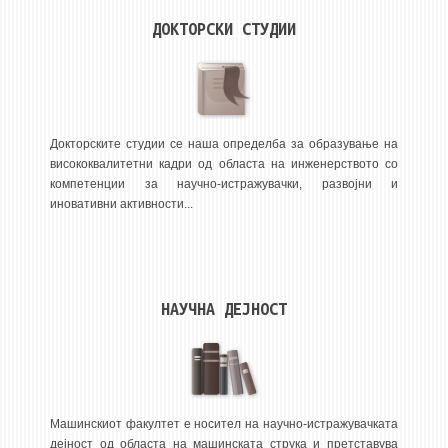
НАСТАВЕН КАДАР
ДОКТОРСКИ СТУДИИ
РЕДОВНИ ПРОФ.
ВОНРЕДНИ ПРОФ.
ДОЦЕНТИ
АСИСТЕНТИ
Докторските студии се наша определба за образување на
висококвалитетни кадри од областа на инженерството со
ЛЕКТОРИ
компетенции за научно-истражувачки, развојни и
ЛАБОРАНТИ
иновативни активности...
ПЕНЗИОНИРАН КАДАР
IN MEMORIAM
НАУЧНА ДЕЈНОСТ
СТУДИИ
I ЦИКЛУС - ДОДИПЛОМСКИ
II ЦИКЛУС - ПОСЛЕДИПЛОМСКИ
III ЦИКЛУС - ДОКТОРСКИ
Машинскиот факултет е носител на научно-истражувачката
дејност од областа на машинската струка и претставува
МЕЃУНАРОДНА РАЗМЕНА