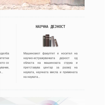
НАУЧНА ДЕЈНОСТ
еделба
Машинскиот факултет е носител на
итетни
научно-истражувачката дејност од
ото со
областа на машинската струка и
вачки,
претставува центар за развој на
...
науката, научната мисла и примената
на науката...