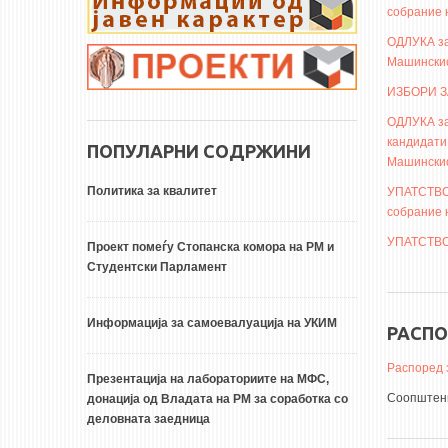
собрание 
ОДЛУКА за
Машинскио
ИЗБОРИ З
ОДЛУКА за
кандидати
ПОПУЛАРНИ СОДРЖИНИ
Машинскио
Политика за квалитет
УПАТСТВО 
собрание 
УПАТСТВО
Проект помеѓу Стопанска комора на РМ и
Студентски Парламент
Информација за самоевалуација на УКИМ
РАСПО
Распоред 
Презентација на лабораториите на МФС,
Соопштени
донација од Владата на РМ за соработка со
деловната заедница