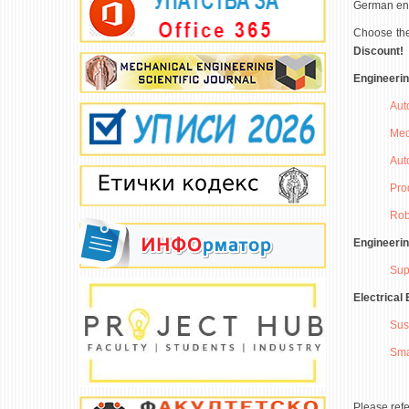
German engi
Choose the
Discount!
Engineeri
Aut
Mec
Aut
Pro
Robo
Engineeri
Sup
Electrical
Sus
Sma
Please refe