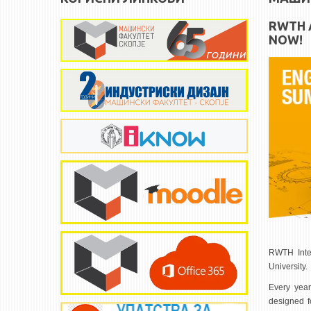
RWTH 
NOW!
RWTH Inte
University.
Every year
designed f