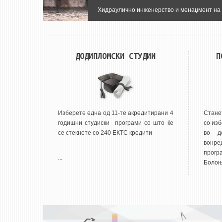
Индустриско инженерство и менаџмент
ДОДИПЛОМСКИ СТУДИИ
П
Изберете една од 11-те акредитирани 4
Стане
годишни студиски програми со што ќе
со изб
се стекнете со 240 ЕКТС кредити
во д
вонре
прог
...
Болоњс