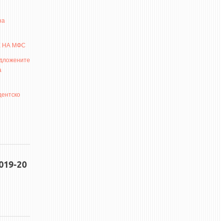
на
 НА МФС
едложените
а
дентско
19-20