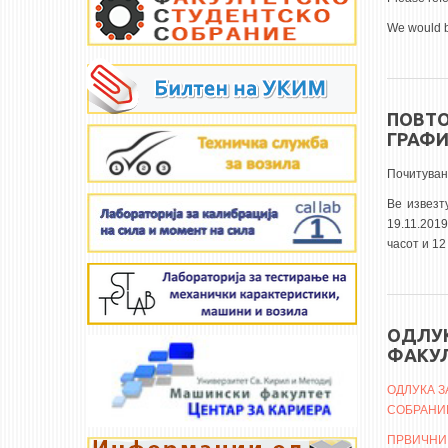
We would b
ПОВТО
ГРАФ
Почитуван
Ве извез
19.11.2019
часот и 12
ОДЛУК
ФАКУЛ
ОДЛУКА З
СОБРАНИ
ПРВИЧНИ Р