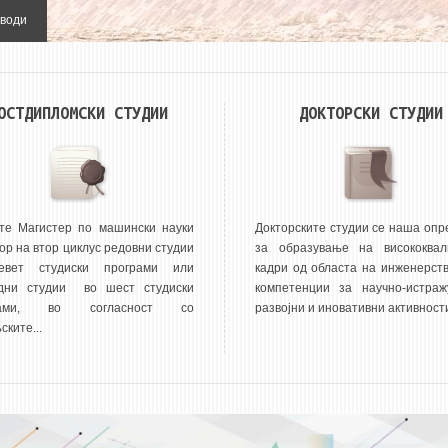
ОСТДИПЛОМСКИ СТУДИИ
ДОКТОРСКИ СТУДИИ
те Магистер по машински науки
Докторските студии се наша опр
ор на втор циклус редовни студии
за образување на висококвал
евет студиски програми или
кадри од областа на инженерств
дни студии во шест студиски
компетенции за научно-истражу
рами, во согласност со
развојни и иновативни активности
ките...