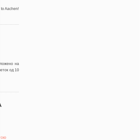
 to Aachen!
ложено на
четок од 10
А
тско