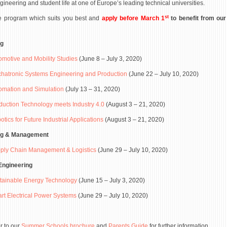
neering and student life at one of Europe’s leading technical universities.
st
 program which suits you best and
apply
before March 1
to benefit from our
ng
omotive and Mobility Studies
(June 8 – July 3, 2020)
hatronic Systems Engineering and Production
(June 22 – July 10, 2020)
omation and Simulation
(July 13 – 31, 2020)
duction Technology meets Industry 4.0
(August 3 – 21, 2020)
tics for Future Industrial Applications
(August 3 – 21, 2020)
ng & Management
ply Chain Management & Logistics
(June 29 – July 10, 2020)
 Engineering
tainable Energy Technology
(June 15 – July 3, 2020)
rt Electrical Power Systems
(June 29 – July 10, 2020)
r to our
Summer Schools brochure
and
Parents Guide
for further information.