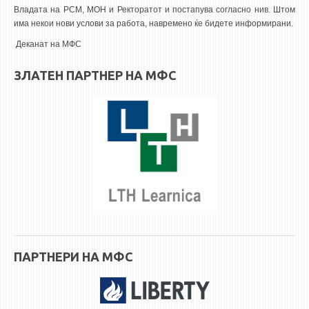
3DFindIT
Владата на РСМ, МОН и Ректоратот и постапува согласно нив. Штом
WATERBRIDGING
има некои нови услови за работа, навремено ќе бидете информирани.
Деканат на МФС
CIRASIM
ENERGET
ЗЛАТЕН ПАРТНЕР НА МФС
AIR QUALITY MODELLING
АКТИ
АКТИ
ИНФОРМАЦИИ ОД ЈАВЕН КАРАКТЕР
АНКЕТИ И САМОЕВАЛУАЦИИ
ЗАВРШНИ СМЕТКИ
ТЕЛЕФОНСКИ ИМЕНИК
ПАРТНЕРИ НА МФС
ALUMNI MFS
ИЗВЕСТУВАЊА