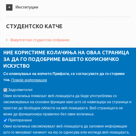
Институции
СТУДЕНТСКО КАТЧЕ
Факултетско студентско собрание
ДА Винчи магазин
НИЕ КОРИСТИМЕ КОЛАЧИЊА НА ОВАА СТРАНИЦА
ЗА ДА ГО ПОДОБРИМЕ ВАШЕТО КОРИСНИЧКО
Алумни асоцијација
ИСКУСТВО
Студентски пракси
Со кликнување на копчето Прифати, се согласувате да го сториме
тоа.
Повеќе информации
ГАЛЕРИЈА
Задолжителнi
Овие колачиња помагаат веб-локацијата да биде употреблива со
овозможување на основни функции како што се навигација на страници и
пристап до безбедни области на веб-локацијата. Веб-страницата не
може да функционира правилно без овие колачиња.
Препорачани
Овие колачиња овозможуваат веб-локацијата да запомни информации
што го менуваат начинот на кој се однесува или изгледа веб-локацијата,