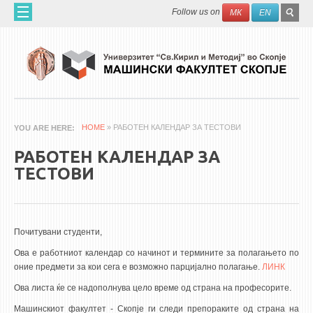
Skip to main content
SEAR
Search
Follow us on
МК
EN
FO
ДОМА
ЗА НАС
60 ГОДИНИ МФ
ЗА ФАКУЛТЕТОТ
HOME
» РАБОТЕН КАЛЕНДАР ЗА ТЕСТОВИ
YOU ARE HERE
ОРГАНИЗАЦИЈА
РАБОТЕН КАЛЕНДАР ЗА
НАУЧНА ДЕЈНОСТ
ТЕСТОВИ
МАШИНСКО ИНЖЕНЕРСТВО - НАУЧНО СПИСАНИЕ
АПЛИКАТИВНА ДЕЈНОСТ
Почитувани студенти,
МЕЃУНАРОДНА СОРАБОТКА
Ова е
работ
ниот
календар со начинот и термините за полагањето по
оние предмети за кои сега е возможно парцијално полагање.
ЛИНК
ERASMUS+
Ова листа ќе се надополнува цело време од страна на професорите.
QIM-SEE
Машинскиот факултет - Скопје ги следи препораките од страна на