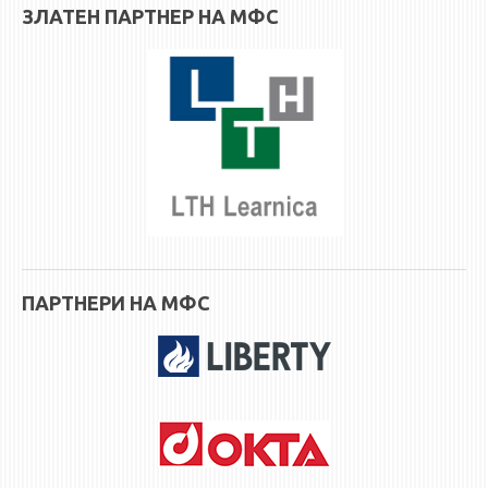
3DFindIT
ЗЛАТЕН ПАРТНЕР НА МФС
WATERBRIDGING
CIRASIM
ENERGET
AIR QUALITY MODELLING
АКТИ
АКТИ
ИНФОРМАЦИИ ОД ЈАВЕН КАРАКТЕР
АНКЕТИ И САМОЕВАЛУАЦИИ
ПАРТНЕРИ НА МФС
ЗАВРШНИ СМЕТКИ
ТЕЛЕФОНСКИ ИМЕНИК
ALUMNI MFS
ИЗВЕСТУВАЊА