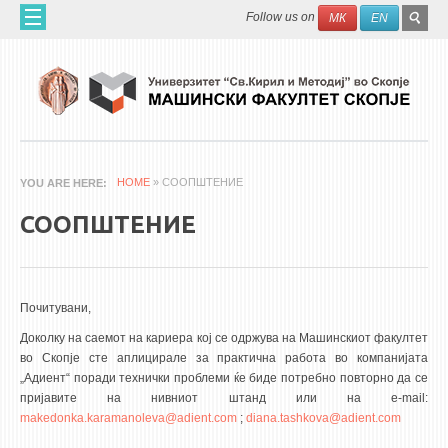
Skip to main content
SEAR
Search
Follow us on
МК
EN
FO
ДОМА
ЗА НАС
60 ГОДИНИ МФ
ЗА ФАКУЛТЕТОТ
HOME
» СООПШТЕНИЕ
YOU ARE HERE
ОРГАНИЗАЦИЈА
СООПШТЕНИЕ
НАУЧНА ДЕЈНОСТ
МАШИНСКО ИНЖЕНЕРСТВО - НАУЧНО СПИСАНИЕ
Почитувани,
АПЛИКАТИВНА ДЕЈНОСТ
Доколку на саемот на кариера кој се одржува на Машинскиот факултет
МЕЃУНАРОДНА СОРАБОТКА
во Скопје сте аплицирале за практична работа во компанијата
„Адиент“ поради технички проблеми ќе биде потребно повторно да се
ERASMUS+
пријавите на нивниот штанд или на e-mail:
makedonka.karamanoleva@adient.com
;
diana.tashkova@adient.com
QIM-SEE