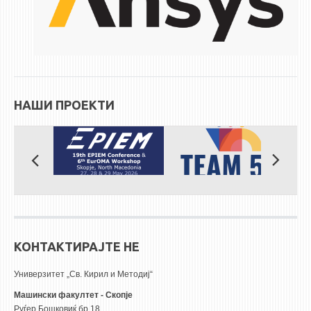
ЕКВИВАЛЕНЦИИ ОД СТАРИ СТУДИСКИ ПРОГРАМИ
ОГЛАСНА ТАБЛА
СООПШТЕНИЈА
НАШИ ПРОЕКТИ
СТУДЕНТСКА СЛУЖБА
БИБЛИОТЕКА
ДА ВИНЧИ МАГАЗИН
СТИПЕНДИИ/ПРАКСИ
СТИПЕНДИИ
ПРАКСИ
КОНТАКТИРАЈТЕ НЕ
КОНТАКТ
Универзитет „Св. Кирил и Методиј“
Машински факултет - Скопје
Руѓер Бошковиќ бр.18