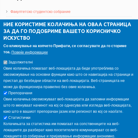
Факултетско студентско собрание
ДА Винчи магазин
НИЕ КОРИСТИМЕ КОЛАЧИЊА НА ОВАА СТРАНИЦА
ЗА ДА ГО ПОДОБРИМЕ ВАШЕТО КОРИСНИЧКО
Алумни асоцијација
ИСКУСТВО
Студентски пракси
Со кликнување на копчето Прифати, се согласувате да го сториме
тоа.
Повеќе информации
ГАЛЕРИЈА
Задолжителнi
Овие колачиња помагаат веб-локацијата да биде употреблива со
овозможување на основни функции како што се навигација на страници и
пристап до безбедни области на веб-локацијата. Веб-страницата не
може да функционира правилно без овие колачиња.
Препорачани
Овие колачиња овозможуваат веб-локацијата да запомни информации
што го менуваат начинот на кој се однесува или изгледа веб-локацијата,
како што е вашиот препорачан јазик или регионот во кој се наоѓате.
Статистички
Колачињата за статистика им помагаат на сопствениците на веб-
локациите да разберат како посетителите комуницираат со веб-
локациите со собирање и пријавување информации анонимно.