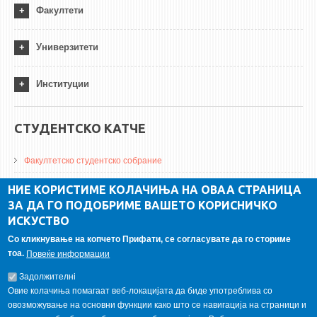
Факултети
Универзитети
Институции
СТУДЕНТСКО КАТЧЕ
Факултетско студентско собрание
ДА Винчи магазин
НИЕ КОРИСТИМЕ КОЛАЧИЊА НА ОВАА СТРАНИЦА
ЗА ДА ГО ПОДОБРИМЕ ВАШЕТО КОРИСНИЧКО
Алумни асоцијација
ИСКУСТВО
Студентски пракси
Со кликнување на копчето Прифати, се согласувате да го сториме
тоа.
Повеќе информации
ГАЛЕРИЈА
Задолжителнi
Овие колачиња помагаат веб-локацијата да биде употреблива со
овозможување на основни функции како што се навигација на страници и