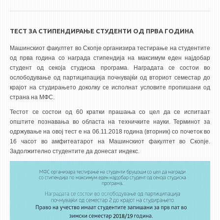
ТЕСТ ЗА СТИПЕНДИРАЊЕ СТУДЕНТИ ОД ПРВА ГОДИНА
Машинскиот факултет во Скопје организира тестирање на студентите
од прва година со награда стипендија на максимум еден најдобар
студент од секоја студиска програма. Наградата се состои во
ослободување од партиципација почнувајќи од вториот семестар до
крајот на студирањето доколку се исполнат условите пропишани од
страна на МФС.
Тестот се состои од 60 кратки прашања со цел да се испитаат
општите познавања во областа на техничките науки. Терминот за
одржување на овој тест е на 06.11.2018 година (вторник) со почеток во
16 часот во амфитеатарот на Машинскиот факултет во Скопје.
Задолжително студентите да донесат индекс.