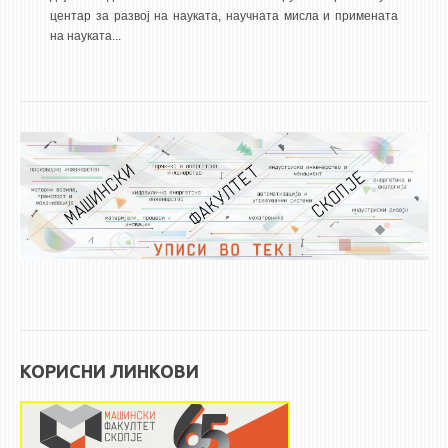
центар за развој на науката, научната мисла и примената
ЕКВИВАЛЕНЦИИ ОД СТАРИ СТУДИСКИ ПРОГРАМИ
на науката...
ОГЛАСНА ТАБЛА
СООПШТЕНИЈА
СТУДЕНТСКА СЛУЖБА
БИБЛИОТЕКА
ДА ВИНЧИ МАГАЗИН
СТИПЕНДИИ/ПРАКСИ
СТИПЕНДИИ
ПРАКСИ
КОРИСНИ ЛИНКОВИ
КОНТАКТ