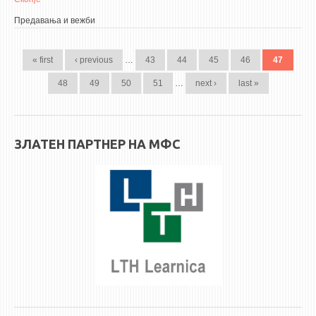
Предавања и вежби
PAGES
« first
‹ previous
…
43
44
45
46
47
48
49
50
51
…
next ›
last »
ЗЛАТЕН ПАРТНЕР НА МФС