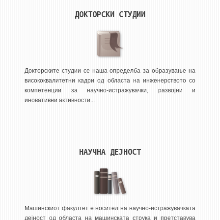
НАСТАВЕН КАДАР
ДОКТОРСКИ СТУДИИ
РЕДОВНИ ПРОФ.
ВОНРЕДНИ ПРОФ.
ДОЦЕНТИ
АСИСТЕНТИ
Докторските студии се наша определба за образување на
висококвалитетни кадри од областа на инженерството со
ЛЕКТОРИ
компетенции за научно-истражувачки, развојни и
ЛАБОРАНТИ
иновативни активности...
ПЕНЗИОНИРАН КАДАР
IN MEMORIAM
НАУЧНА ДЕЈНОСТ
СТУДИИ
I ЦИКЛУС - ДОДИПЛОМСКИ
II ЦИКЛУС - ПОСЛЕДИПЛОМСКИ
III ЦИКЛУС - ДОКТОРСКИ
Машинскиот факултет е носител на научно-истражувачката
дејност од областа на машинската струка и претставува
МЕЃУНАРОДНА РАЗМЕНА