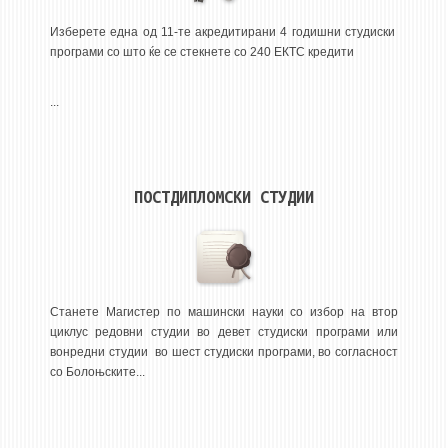
3DFindIT
Изберете една од 11-те акредитирани 4 годишни студиски
WATERBRIDGING
програми со што ќе се стекнете со 240 ЕКТС кредити
CIRASIM
ENERGET
...
AIR QUALITY MODELLING
АКТИ
ПОСТДИПЛОМСКИ СТУДИИ
АКТИ
ИНФОРМАЦИИ ОД ЈАВЕН КАРАКТЕР
АНКЕТИ И САМОЕВАЛУАЦИИ
ЗАВРШНИ СМЕТКИ
Станете Магистер по машински науки со избор на втор
циклус редовни студии во девет студиски програми или
ТЕЛЕФОНСКИ ИМЕНИК
вонредни студии во шест студиски програми, во согласност
со Болоњските...
ALUMNI MFS
ИЗВЕСТУВАЊА