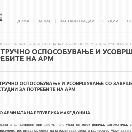
ДОМА
ЗА НАС
НАСТАВЕН КАДАР
СТУДИИ
ОГ
ОНКУРС ЗА ЗАПИШУВАЊЕ НА ЛИЦА ЗА СТРУЧНО ОСПОСОБУВАЊЕ И УСОВРШУВАЊ
СТРУЧНО ОСПОСОБУВАЊЕ И УСОВРШ
РЕБИТЕ НА АРМ
СТРУЧНО ОСПОСОБУВАЊЕ И УСОВРШУВАЊЕ СО ЗАВРШЕ
СТУДИИ ЗА ПОТРЕБИТЕ НА АРМ
О АРМИЈАТА НА РЕПУБЛИКА МАКЕДОНИЈА
дини и со завршен прв циклус на студии по
електроника, автоматика, е
инженерство
, имаат можност да ја развиваат својата кариера во Армијата н