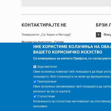
КОНТАКТИРАЈТЕ НЕ
БРЗИ 
Факу
Универзитет „Св. Кирил и Методиј“
Машински факултет - Скопје
НИЕ КОРИСТИМЕ КОЛАЧИЊА НА ОВА
Руѓер Бошковиќ бр.18
Унив
ВАШЕТО КОРИСНИЧКО ИСКУСТВО
1000 Скопје, Република Северна Македонија
Тел:
+ 389 2 3099-200
Со кликнување на копчето Прифати, се согласувате 
Инст
Факс:
+ 389 2 3099-298
Задолжителнi
Е-пошта:
contact@mf.edu.mk
Овие колачиња помагаат веб-локацијата да биде упот
FOLLOW US
локацијата. Веб-страницата не може да функционира 
Препорачани
Овие колачиња овозможуваат веб-локацијата да запомн
Follow us on:
регионот во кој се наоѓате.
Статистички
Колачињата за статистика им помагаат на сопствени
анонимно.