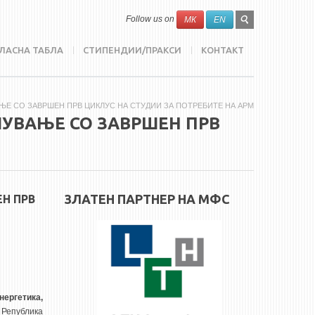
SEARCH
Search
Follow us on
МК
EN
FORM
ЛАСНА ТАБЛА
СТИПЕНДИИ/ПРАКСИ
КОНТАКТ
Е СО ЗАВРШЕН ПРВ ЦИКЛУС НА СТУДИИ ЗА ПОТРЕБИТЕ НА АРМ
УВАЊЕ СО ЗАВРШЕН ПРВ
ЗЛАТЕН ПАРТНЕР НА МФС
Н ПРВ
нергетика,
а Република