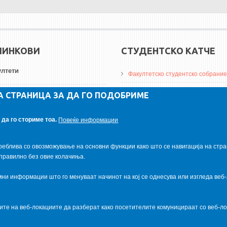
ЛИНКОВИ
СТУДЕНТСКО КАТЧЕ
лтети
Факултетско студентско собрание
ДА Винчи магазин
А СТРАНИЦА ЗА ДА ГО ПОДОБРИМЕ
ерзитети
Алумни асоцијација
да го сториме тоа.
Повеќе информации
итуции
Студентски пракси
реблива со овозможување на основни функции како што се навигација на стра
правилно без овие колачиња.
и информации што го менуваат начинот на кој се однесува или изгледа веб-
ците на веб-локациите да разберат како посетителите комуницираат со веб-