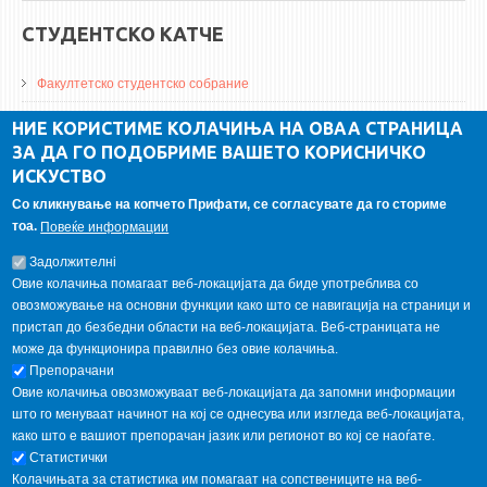
СТУДЕНТСКО КАТЧЕ
Факултетско студентско собрание
ДА Винчи магазин
НИЕ КОРИСТИМЕ КОЛАЧИЊА НА ОВАА СТРАНИЦА
ЗА ДА ГО ПОДОБРИМЕ ВАШЕТО КОРИСНИЧКО
Алумни асоцијација
ИСКУСТВО
Студентски пракси
Со кликнување на копчето Прифати, се согласувате да го сториме
тоа.
Повеќе информации
ГАЛЕРИЈА
Задолжителнi
Овие колачиња помагаат веб-локацијата да биде употреблива со
овозможување на основни функции како што се навигација на страници и
пристап до безбедни области на веб-локацијата. Веб-страницата не
може да функционира правилно без овие колачиња.
Препорачани
Овие колачиња овозможуваат веб-локацијата да запомни информации
што го менуваат начинот на кој се однесува или изгледа веб-локацијата,
како што е вашиот препорачан јазик или регионот во кој се наоѓате.
Статистички
Колачињата за статистика им помагаат на сопствениците на веб-