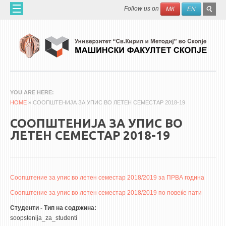
Skip to main content
SEAR
Search
Follow us on
МК
EN
FO
ДОМА
ЗА НАС
60 ГОДИНИ МФ
ЗА ФАКУЛТЕТОТ
YOU ARE HERE
HOME
ОРГАНИЗАЦИЈА
» СООПШТЕНИЈА ЗА УПИС ВО ЛЕТЕН СЕМЕСТАР 2018-19
НАУЧНА ДЕЈНОСТ
СООПШТЕНИЈА ЗА УПИС ВО
ЛЕТЕН СЕМЕСТАР 2018-19
МАШИНСКО ИНЖЕНЕРСТВО - НАУЧНО СПИСАНИЕ
АПЛИКАТИВНА ДЕЈНОСТ
МЕЃУНАРОДНА СОРАБОТКА
Соопштение за упис во летен семестар 2018/2019 за ПРВА година
Соопштение за упис во летен семестар 2018/2019 по повеќе пати
ERASMUS+
Студенти - Тип на содржина:
QIM-SEE
soopstenija_za_studenti