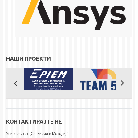
ЕКВИВАЛЕНЦИИ ОД СТАРИ СТУДИСКИ ПРОГРАМИ
ОГЛАСНА ТАБЛА
СООПШТЕНИЈА
СТУДЕНТСКА СЛУЖБА
БИБЛИОТЕКА
НАШИ ПРОЕКТИ
ДА ВИНЧИ МАГАЗИН
СТИПЕНДИИ/ПРАКСИ
СТИПЕНДИИ
ПРАКСИ
КОНТАКТ
КОНТАКТИРАЈТЕ НЕ
Универзитет „Св. Кирил и Методиј“