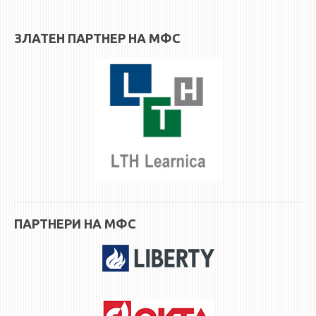
3DFindIT
WATERBRIDGING
ЗЛАТЕН ПАРТНЕР НА МФС
CIRASIM
ENERGET
AIR QUALITY MODELLING
АКТИ
АКТИ
ИНФОРМАЦИИ ОД ЈАВЕН КАРАКТЕР
АНКЕТИ И САМОЕВАЛУАЦИИ
ЗАВРШНИ СМЕТКИ
ПАРТНЕРИ НА МФС
ТЕЛЕФОНСКИ ИМЕНИК
ALUMNI MFS
ИЗВЕСТУВАЊА