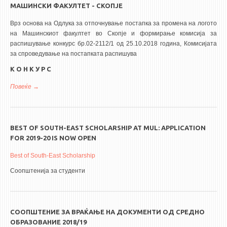
МАШИНСКИ ФАКУЛТЕТ - СКОПЈЕ
Врз основа на Одлука за отпочнување постапка за промена на логото
на Машинскиот факултет во Скопје и формирање комисија за
распишување конкурс бр.02-2112/1 од 25.10.2018 година, Комисијата
за спроведување на постапката распишува
К О Н К У Р С
Повеќе
за КОНКУРС за избор на идејно решение за лого на Машински
факултет - Скопје
BEST OF SOUTH-EAST SCHOLARSHIP AT MUL: APPLICATION
FOR 2019-20 IS NOW OPEN
Best of South-East Scholarship
Соопштенија за студенти
СООПШТЕНИЕ ЗА ВРАЌАЊЕ НА ДОКУМЕНТИ ОД СРЕДНО
ОБРАЗОВАНИЕ 2018/19