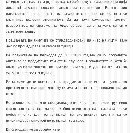
соодветните наставници, а потоа се забележува само информација
дека тој студент пополнил анкета за тој предмет. Врската кон
одговорите на прашањата од студентите не постои, со што се
гарантира целосна анонимност. За да нема сомневања, целиот
изворен код на системот ќе биде објавен јавно на увид на сите
заинтересирани.
Прашањата во анкетите се стандардизирани на ниво на УКИМ, како
дел од процедурата за самоевалуација.
Ве повикуваме во периодот до 31.1.2019 година да ги пополните
анкетите за предметите кои сте ги слушале. Пополнетите анкети ќе
бидат услов за заверка на зимскиот семестар и упис на летниот за
учебната 2018/2019 година.
Ве молиме да ги анкетирате и предметите што сте ги слушале во
претходните семестри, доколку ги има и не сте го направиле тоа до
сега..
Ве молиме за реално оценување, како и за што поконструктивни
коментари, се со цел да се подобри квалитетот на наставата, да се
пофалат оние кои тоа го прават на вистинскиот начин и да се
искритикуваат оние кои не го прават тоа така.
Ви благодариме за соработката.