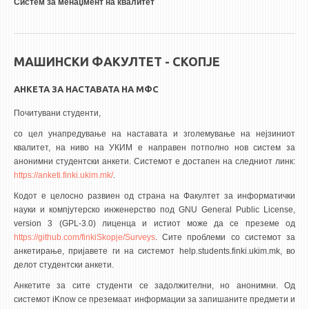
Систем за менаџмент на квалитет
МАШИНСКИ ФАКУЛТЕТ - СКОПЈЕ
АНКЕТА ЗА НАСТАВАТА НА МФС
Почитувани студенти,
со цел унапредување на наставата и зголемување на нејзиниот
квалитет, на ниво на УКИМ е направен потполно нов систем за
анонимни студентски анкети. Системот е достапен на следниот линк:
https://anketi.finki.ukim.mk/
.
Кодот е целосно развиен од страна на Факултет за информатички
науки и компјутерско инженерство под GNU General Public License,
version 3 (GPL-3.0) лиценца и истиот може да се преземе од
https://github.com/finkiSkopje/Surveys
. Сите проблеми со системот за
анкетирање, пријавете ги на системот help.students.finki.ukim.mk, во
делот студентски анкети.
Анкетите за сите студенти се задолжителни, но анонимни. Од
системот iKnow се преземаат информации за запишаните предмети и