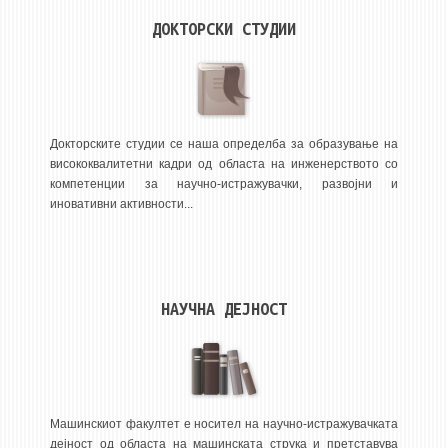
НАСТАВЕН КАДАР
ДОКТОРСКИ СТУДИИ
РЕДОВНИ ПРОФ.
ВОНРЕДНИ ПРОФ.
ДОЦЕНТИ
АСИСТЕНТИ
Докторските студии се наша определба за образување на
висококвалитетни кадри од областа на инженерството со
ЛЕКТОРИ
компетенции за научно-истражувачки, развојни и
ЛАБОРАНТИ
иновативни активности...
ПЕНЗИОНИРАН КАДАР
IN MEMORIAM
НАУЧНА ДЕЈНОСТ
СТУДИИ
I ЦИКЛУС - ДОДИПЛОМСКИ
II ЦИКЛУС - ПОСЛЕДИПЛОМСКИ
III ЦИКЛУС - ДОКТОРСКИ
Машинскиот факултет е носител на научно-истражувачката
дејност од областа на машинската струка и претставува
МЕЃУНАРОДНА РАЗМЕНА