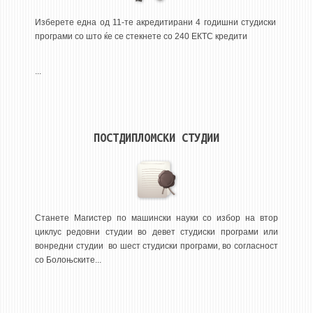
3DFindIT
Изберете една од 11-те акредитирани 4 годишни студиски
WATERBRIDGING
програми со што ќе се стекнете со 240 ЕКТС кредити
CIRASIM
ENERGET
...
AIR QUALITY MODELLING
АКТИ
ПОСТДИПЛОМСКИ СТУДИИ
АКТИ
ИНФОРМАЦИИ ОД ЈАВЕН КАРАКТЕР
АНКЕТИ И САМОЕВАЛУАЦИИ
ЗАВРШНИ СМЕТКИ
Станете Магистер по машински науки со избор на втор
циклус редовни студии во девет студиски програми или
ТЕЛЕФОНСКИ ИМЕНИК
вонредни студии во шест студиски програми, во согласност
со Болоњските...
ALUMNI MFS
ИЗВЕСТУВАЊА