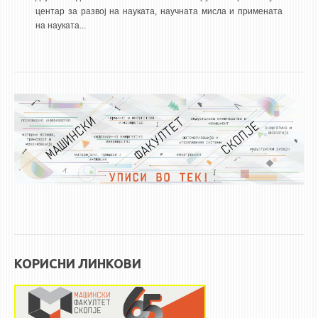
центар за развој на науката, научната мисла и примената
ЕКВИВАЛЕНЦИИ ОД СТАРИ СТУДИСКИ ПРОГРАМИ
на науката...
ОГЛАСНА ТАБЛА
СООПШТЕНИЈА
СТУДЕНТСКА СЛУЖБА
БИБЛИОТЕКА
ДА ВИНЧИ МАГАЗИН
СТИПЕНДИИ/ПРАКСИ
СТИПЕНДИИ
ПРАКСИ
КОРИСНИ ЛИНКОВИ
КОНТАКТ