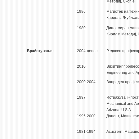
Методиј, Скопје
1986
Магистер на техн
Кардељ, Љубљана
1980
Дипломиран машин
Кирил и Методиј, 
Вработување:
2004-денес
Редовен професор
2010
Визитинг професор, 
Engineering and A
2000-2004
Вонреден професо
1997
Истражувач - пост
Mechanical and Aer
Arizona, U.S.A.
1995-2000
Доцент, Машински
1981-1994
Асистент, Машинс