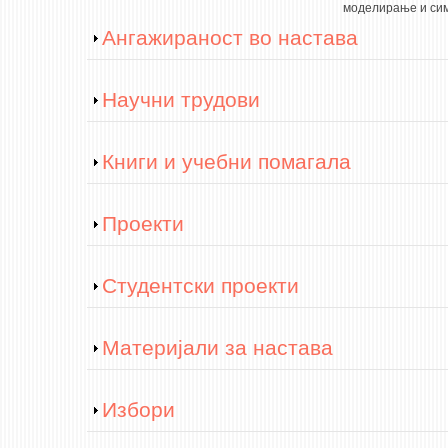
моделирање и си
Show
Ангажираност во настава
Show
Научни трудови
Show
Книги и учебни помагала
Show
Проекти
Show
Студентски проекти
Show
Материјали за настава
Show
Избори