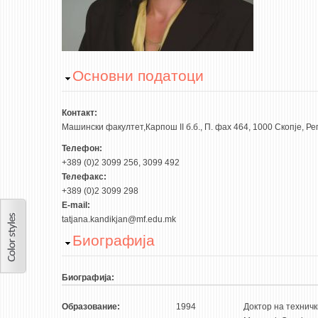
Hide
Основни податоци
Контакт:
Машински факултет,Карпош II б.б., П. фах 464, 1000 Скопје, 
Телефон:
+389 (0)2 3099 256, 3099 492
Телефакс:
+389 (0)2 3099 298
E-mail:
tatjana.kandikjan@mf.edu.mk
Hide
Биографија
Биографија:
Образование:
1994
Доктор на техничк