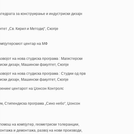
атедрата за конструирање и индустриски дизајн
тет „Св. Кирил и Методиј“, Скопје
омпјутерскиот центар на МФ
звојот на нова студиска програма : Магистерски
иски дизајн, Машински факултет, Скопје
звојот на нова студиска програма : Студии од прв
иски дизајн, Машински факултет, Скопје
ренинг центарот на Џонсон Контролс
ик, Стипендиска програма „Сино небо“, Џонсон
помош на компјутер, геометриски толеранции,
онтажа и демонтажа, развој на нови производи,