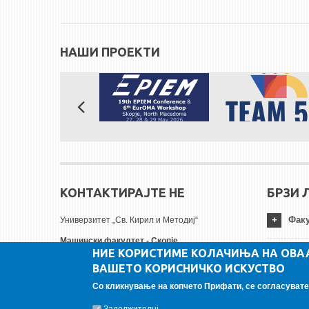
НАШИ ПРОЕКТИ
КОНТАКТИРАЈТЕ НЕ
БРЗИ 
Факу
Универзитет „Св. Кирил и Методиј“
Машински факултет - Скопје
НИЕ КОРИСТИМЕ КОЛАЧИЊА НА ОВА
Руѓер Бошковиќ бр.18
Унив
ВАШЕТО КОРИСНИЧКО ИСКУСТВО
1000 Скопје, Република Северна Македонија
Тел:
+ 389 2 3099-200
Со кликнување на копчето Прифати, се согласувате 
Инст
Факс:
+ 389 2 3099-298