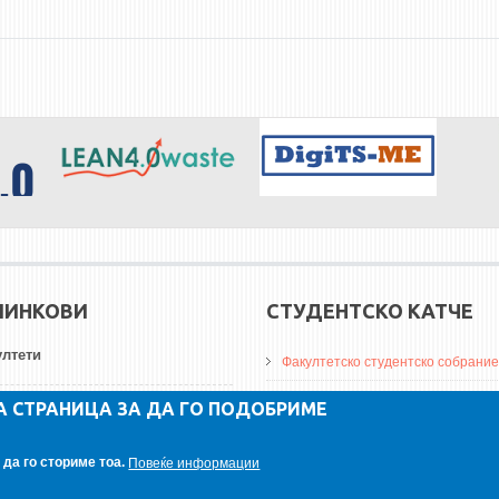
ЛИНКОВИ
СТУДЕНТСКО КАТЧЕ
лтети
Факултетско студентско собрание
ДА Винчи магазин
А СТРАНИЦА ЗА ДА ГО ПОДОБРИМЕ
ерзитети
Алумни асоцијација
да го сториме тоа.
Повеќе информации
итуции
Студентски пракси