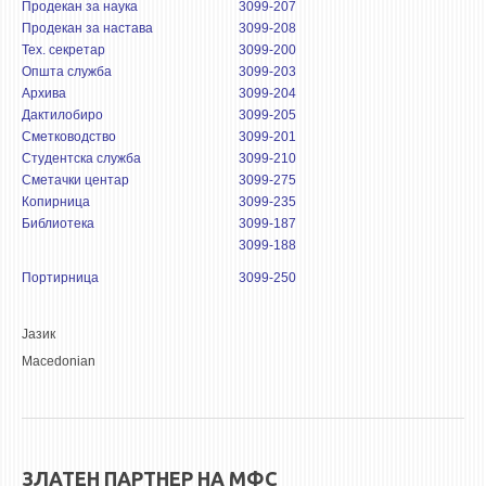
3DFindIT
Продекан за наука
3099-207
Продекан за настава
3099-208
WATERBRIDGING
Тех. секретар
3099-200
CIRASIM
Општа служба
3099-203
Архива
3099-204
ENERGET
Дактилобиро
3099-205
Сметководство
AIR QUALITY MODELLING
3099-201
Студентска служба
3099-210
Сметачки центар
3099-275
АКТИ
Копирница
3099-235
Библиотека
3099-187
АКТИ
3099-188
ИНФОРМАЦИИ ОД ЈАВЕН КАРАКТЕР
Портирница
3099-250
АНКЕТИ И САМОЕВАЛУАЦИИ
ЗАВРШНИ СМЕТКИ
Јазик
Macedonian
ТЕЛЕФОНСКИ ИМЕНИК
ALUMNI MFS
ИЗВЕСТУВАЊА
ЗЛАТЕН ПАРТНЕР НА МФС