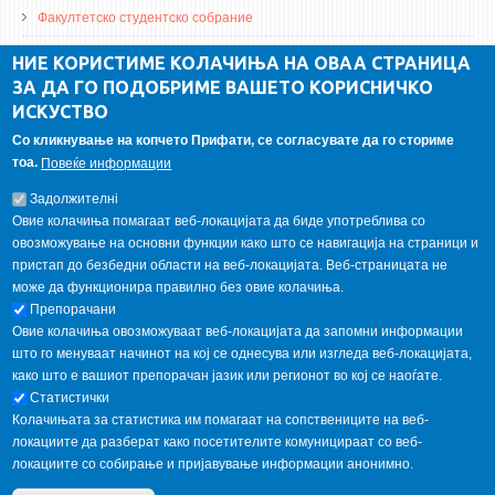
Факултетско студентско собрание
ДА Винчи магазин
НИЕ КОРИСТИМЕ КОЛАЧИЊА НА ОВАА СТРАНИЦА
ЗА ДА ГО ПОДОБРИМЕ ВАШЕТО КОРИСНИЧКО
Алумни асоцијација
ИСКУСТВО
Студентски пракси
Со кликнување на копчето Прифати, се согласувате да го сториме
тоа.
Повеќе информации
ГАЛЕРИЈА
Задолжителнi
Овие колачиња помагаат веб-локацијата да биде употреблива со
овозможување на основни функции како што се навигација на страници и
пристап до безбедни области на веб-локацијата. Веб-страницата не
може да функционира правилно без овие колачиња.
Препорачани
Овие колачиња овозможуваат веб-локацијата да запомни информации
што го менуваат начинот на кој се однесува или изгледа веб-локацијата,
како што е вашиот препорачан јазик или регионот во кој се наоѓате.
Статистички
Колачињата за статистика им помагаат на сопствениците на веб-
локациите да разберат како посетителите комуницираат со веб-
локациите со собирање и пријавување информации анонимно.