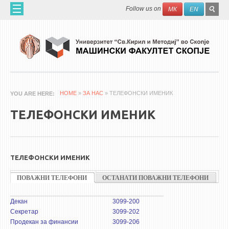
Skip to main content
SEAR
Search
Follow us on
МК
EN
FO
ДОМА
ЗА НАС
60 ГОДИНИ МФ
ЗА ФАКУЛТЕТОТ
HOME
»
ЗА НАС
» ТЕЛЕФОНСКИ ИМЕНИК
YOU ARE HERE
ОРГАНИЗАЦИЈА
ТЕЛЕФОНСКИ ИМЕНИК
НАУЧНА ДЕЈНОСТ
МАШИНСКО ИНЖЕНЕРСТВО - НАУЧНО СПИСАНИЕ
ТЕЛЕФОНСКИ ИМЕНИК
АПЛИКАТИВНА ДЕЈНОСТ
ПОВАЖНИ ТЕЛЕФОНИ
МЕЃУНАРОДНА СОРАБОТКА
(ACTIVE TAB)
ОСТАНАТИ ПОВАЖНИ ТЕЛЕФОНИ
ТЕЛЕФОНИ НА ПЕРСОНАЛ
ЛАБОРАТОРИИ
ERASMUS+
Декан
3099-200
Секретар
3099-202
QIM-SEE
Продекан за финансии
3099-206