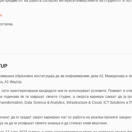
вори предметот на работа согласно интересите/вештините на студентот и по
mk
остапка.
YUP
номирана образовна институција да ве информираме дека А1 Македонија и ов
са, A1 WayUp.
а сите заинтересирани кандидати кои ги исполнуваат условите. Повикот е отв
годинава ќе ги завршат своите студии, а својата кариера сакаат да ја гр
sformation, Data Science & Analytics, Infrastructure & Cloud, ICT Solutions и I
очнат да го градат својот кариерен пат со работа на реални проекти заедно
ја за да ги усовршат своите знаења и да стекнат нови вештини.