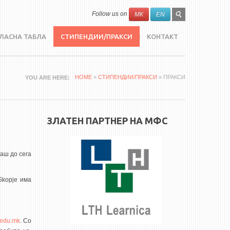
SEARCH
Search
Follow us on
МК
EN
FORM
ЛАСНА ТАБЛА
СТИПЕНДИИ/ПРАКСИ
КОНТАКТ
HOME
»
СТИПЕНДИИ/ПРАКСИ
» ПРАКСИ
YOU ARE HERE
ЗЛАТЕН ПАРТНЕР НА МФС
гаш до сега
Skopje има
.edu.mk
. Со