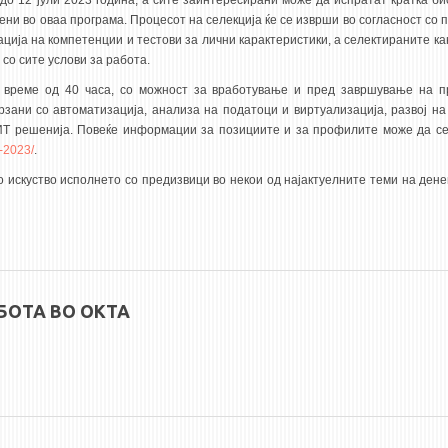
до 12 јули 2023 година, а сите заинтересирани може да испратат кратка би
ени во оваа програма. Процесот на селекција ќе се изврши во согласност со 
ија на компетенции и тестови за лични карактеристики, а селектираните ка
со сите услови за работа.
 време од 40 часа, со можност за вработување и пред завршување на п
зани со автоматизација, анализа на податоци и виртуализација, развој на
ИТ решенија. Повеќе информации за позициите и за профилите може да се
p-2023/
.
 искуство исполнето со предизвици во некои од најактуелните теми на ден
БОТА ВО ОКТА