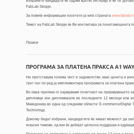
избраните кандидати ќе одржи кратко интервју и ќе се дого
FabLab Skopje.
За повеќе информации посетете ја web страната
www.fablab.
Тимот на FabLab Skopje ќе Ве контактира за понатамошната п
Пракси
ПРОГРАМА ЗА ПЛАТЕНА ПРАКСА A1 WA
Ни претставува голема чест и задоволство, како ценета и ре
трет пат по ред ја имплементира програмата за платена прак
Во оваа прилика го најавуваме почетокот на пријавувањето з
дипломци кои дипломирале во последните 12 месеци или кои 
Македонија во една од следниве области: E-commerce/Digital Tran
Technology.
Доколку бидат избрани, кандидатите ќе имаат можност да зап
искусни тимови, од кои ќе добијат целосна поддршка и едукаци