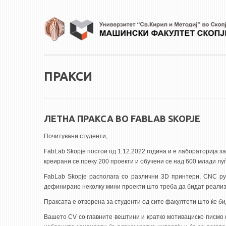
Skip to main content
ПРАКСИ
ЛЕТНА ПРАКСА ВО FABLAB SKOPJE
Почитувани студенти,
FabLab Skopje постои од 1.12.2022 година и е лабораторија з
креирани се преку 200 проекти и обучени се над 600 млади луѓ
FabLab Skopje располага со различни 3D принтери, CNC ру
дефинирано неколку мини проекти што треба да бидат реализи
Праксата е отворена за студенти од сите факултети што ќе би
Вашето CV со главните вештини и кратко мотивациско писмо (