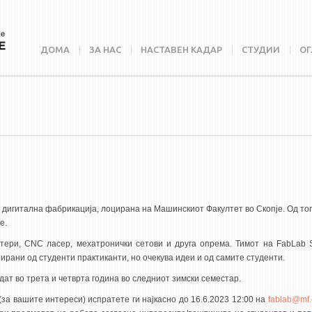
ДОМА
ЗА НАС
НАСТАВЕН КАДАР
СТУДИИ
ОГ
а дигитална фабрикација, лоцирана на Машинскиот Факултет во Скопје. Од то
е.
тери, CNC ласер, мехатронички сетови и друга опрема. Тимот на FabLab 
рани од студенти практиканти, но очекува идеи и од самите студенти.
дат во трета и четврта година во следниот зимски семестар.
за вашите интереси) испратете ги најкасно до 16.6.2023 12:00 на
fablab@mf