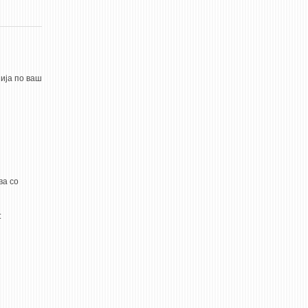
нија по ваш
ва со
: