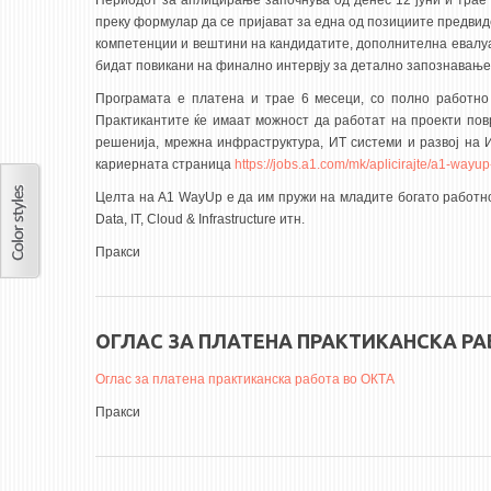
Периодот за аплицирање започнува од денес 12 јуни и трае 
преку формулар да се пријават за една од позициите предвид
компетенции и вештини на кандидатите, дополнителна евалуац
бидат повикани на финално интервју за детално запознавање 
Програмата е платена и трае 6 месеци, со полно работно
Практикантите ќе имаат можност да работат на проекти повр
решенија, мрежна инфраструктура, ИТ системи и развој на 
кариерната страница
https://jobs.a1.com/mk/aplicirajte/a1-wayu
Целта на A1 WayUp е да им пружи на младите богато работно
Data, IT, Cloud & Infrastructure итн.
Пракси
ОГЛАС ЗА ПЛАТЕНА ПРАКТИКАНСКА РА
Оглас за платена практиканска работа во ОКТА
Пракси