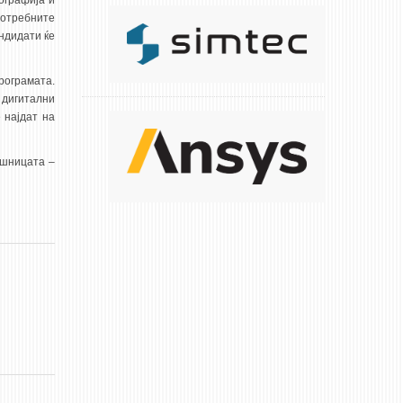
ографија и
потребните
ндидати ќе
рограмата.
 дигитални
 најдат на
ешницата –