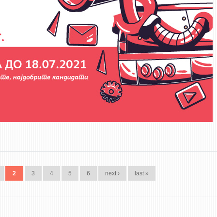
2
3
4
5
6
next ›
last »