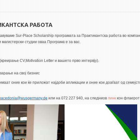
ИКАНТСКА РАБОТА
авуваме Sur-Place Scholarship програмата за Практикантска работа во компа
 магистерски студии оваа Програма е за вас.
креирање CV,Motivation Letter и вашето прво интервју).
варање на свој бизнис
имаат оние кои ќе приложат најдоби апликации и оние кои доаѓаат од семејст
macedonia@wusgermany.de
или на 072 227 940, на следниов
линк
кон флаерот