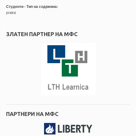
3DFindIT
Студенти - Тип на содржина:
WATERBRIDGING
praksi
CIRASIM
ENERGET
ЗЛАТЕН ПАРТНЕР НА МФС
AIR QUALITY MODELLING
АКТИ
АКТИ
ИНФОРМАЦИИ ОД ЈАВЕН КАРАКТЕР
АНКЕТИ И САМОЕВАЛУАЦИИ
ЗАВРШНИ СМЕТКИ
ТЕЛЕФОНСКИ ИМЕНИК
ПАРТНЕРИ НА МФС
ALUMNI MFS
ИЗВЕСТУВАЊА