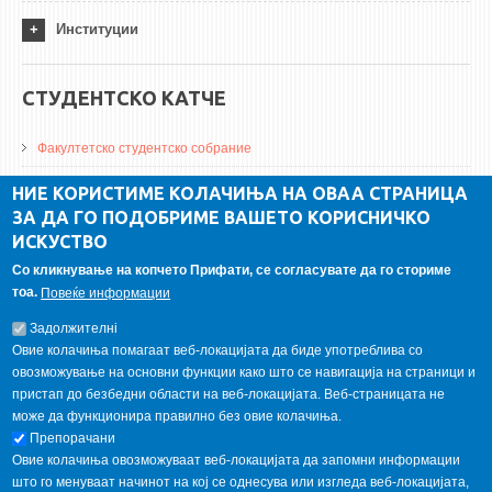
Институции
СТУДЕНТСКО КАТЧЕ
Факултетско студентско собрание
ДА Винчи магазин
НИЕ КОРИСТИМЕ КОЛАЧИЊА НА ОВАА СТРАНИЦА
ЗА ДА ГО ПОДОБРИМЕ ВАШЕТО КОРИСНИЧКО
Алумни асоцијација
ИСКУСТВО
Студентски пракси
Со кликнување на копчето Прифати, се согласувате да го сториме
тоа.
Повеќе информации
ГАЛЕРИЈА
Задолжителнi
Овие колачиња помагаат веб-локацијата да биде употреблива со
овозможување на основни функции како што се навигација на страници и
пристап до безбедни области на веб-локацијата. Веб-страницата не
може да функционира правилно без овие колачиња.
Препорачани
Овие колачиња овозможуваат веб-локацијата да запомни информации
што го менуваат начинот на кој се однесува или изгледа веб-локацијата,