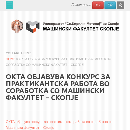
Skip to main content
SEAR
Search
Follow us on
МК
EN
FO
ДОМА
ЗА НАС
60 ГОДИНИ МФ
ЗА ФАКУЛТЕТОТ
YOU ARE HERE
HOME
ОРГАНИЗАЦИЈА
» ОКТА ОБЈАВУВА КОНКУРС ЗА ПРАКТИКАНТСКА РАБОТА ВО
СОРАБОТКА СО МАШИНСКИ ФАКУЛТЕТ – СКОПЈЕ
НАУЧНА ДЕЈНОСТ
ОКТА ОБЈАВУВА КОНКУРС ЗА
МАШИНСКО ИНЖЕНЕРСТВО - НАУЧНО СПИСАНИЕ
ПРАКТИКАНТСКА РАБОТА ВО
СОРАБОТКА СО МАШИНСКИ
АПЛИКАТИВНА ДЕЈНОСТ
ФАКУЛТЕТ – СКОПЈЕ
МЕЃУНАРОДНА СОРАБОТКА
ERASMUS+
QIM-SEE
ОКТА објавува конкурс за практикантска работа во соработка со
Машински факултет – Скопје