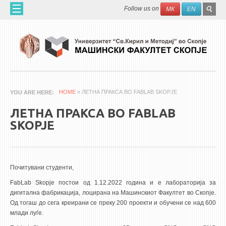
Skip to main content
SEAR
Search
Follow us on
МК
EN
FO
ДОМА
ЗА НАС
60 ГОДИНИ МФ
ЗА ФАКУЛТЕТОТ
HOME
» ЛЕТНА ПРАКСА ВО FABLAB SKOPJE
YOU ARE HERE
ОРГАНИЗАЦИЈА
ЛЕТНА ПРАКСА ВО FABLAB
НАУЧНА ДЕЈНОСТ
SKOPJE
МАШИНСКО ИНЖЕНЕРСТВО - НАУЧНО СПИСАНИЕ
АПЛИКАТИВНА ДЕЈНОСТ
Почитувани студенти,
МЕЃУНАРОДНА СОРАБОТКА
FabLab Skopje постои од 1.12.2022 година и е лабораторија за
дигитална фабрикација, лоцирана на Машинскиот Факултет во Скопје.
ERASMUS+
Од тогаш до сега креирани се преку 200 проекти и обучени се над 600
QIM-SEE
млади луѓе.