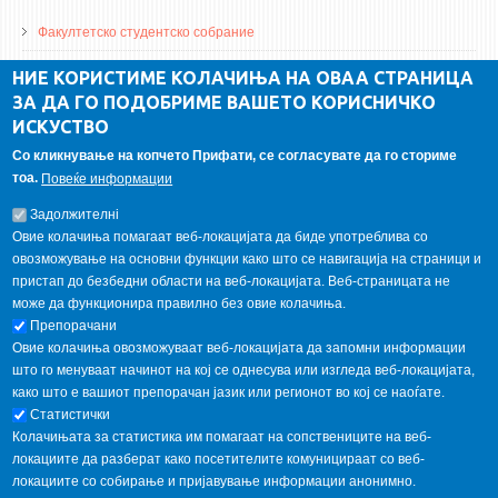
Факултетско студентско собрание
ДА Винчи магазин
НИЕ КОРИСТИМЕ КОЛАЧИЊА НА ОВАА СТРАНИЦА
ЗА ДА ГО ПОДОБРИМЕ ВАШЕТО КОРИСНИЧКО
Алумни асоцијација
ИСКУСТВО
Студентски пракси
Со кликнување на копчето Прифати, се согласувате да го сториме
тоа.
Повеќе информации
ГАЛЕРИЈА
Задолжителнi
Овие колачиња помагаат веб-локацијата да биде употреблива со
овозможување на основни функции како што се навигација на страници и
пристап до безбедни области на веб-локацијата. Веб-страницата не
може да функционира правилно без овие колачиња.
Препорачани
Овие колачиња овозможуваат веб-локацијата да запомни информации
што го менуваат начинот на кој се однесува или изгледа веб-локацијата,
како што е вашиот препорачан јазик или регионот во кој се наоѓате.
Статистички
Колачињата за статистика им помагаат на сопствениците на веб-
локациите да разберат како посетителите комуницираат со веб-
локациите со собирање и пријавување информации анонимно.