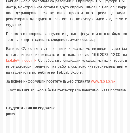
3DFindIT
FabLab Skopje располага со различни 3D принтери, CNC рутери, CNC
ласер, мехатронички сетови и друга опрема. Тимот на FabLab Skopje
WATERBRIDGING
има дефинирано неколку мини проекти што треба да бидат
реализирани од студенти практиканти, но очекува идеи и од самите
CIRASIM
студенти.
ENERGET
Праксата е отворена за студенти од сите факултети што ќе бидат во
AIR QUALITY MODELLING
трета и четврта година во следниот зимски семестар.
Вашето CV со главните вештини и кратко мотивациско писмо (за
АКТИ
вашите интереси) испратете ги најкасно до 16.6.2023 12:00 на
fablab@mf.edu.mk
. Со избраните кандидати ќе одржи кратко интервју и
АКТИ
ќе се договори предметот на работа согласно интересите/вештините
ИНФОРМАЦИИ ОД ЈАВЕН КАРАКТЕР
на студентот и потребите на FabLab Skopje.
АНКЕТИ И САМОЕВАЛУАЦИИ
За повеќе информации посетете ја web страната
www.fablab.mk
ЗАВРШНИ СМЕТКИ
Тимот на FabLab Skopje ќе Ве контактира за понатамошната постапка.
ТЕЛЕФОНСКИ ИМЕНИК
Студенти - Тип на содржина:
ALUMNI MFS
praksi
ИЗВЕСТУВАЊА