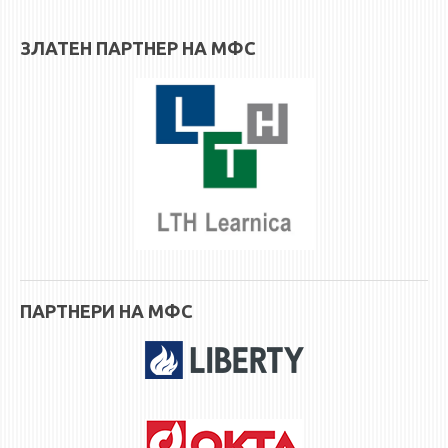
3DFindIT
WATERBRIDGING
ЗЛАТЕН ПАРТНЕР НА МФС
CIRASIM
ENERGET
AIR QUALITY MODELLING
АКТИ
АКТИ
ИНФОРМАЦИИ ОД ЈАВЕН КАРАКТЕР
АНКЕТИ И САМОЕВАЛУАЦИИ
ЗАВРШНИ СМЕТКИ
ПАРТНЕРИ НА МФС
ТЕЛЕФОНСКИ ИМЕНИК
ALUMNI MFS
ИЗВЕСТУВАЊА