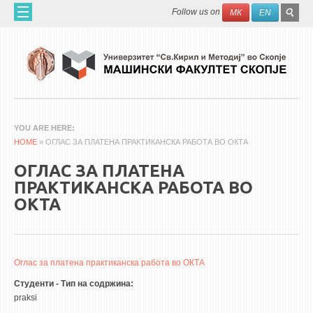
Skip to main content
SEAR
Search
Follow us on
МК
EN
FO
ДОМА
ЗА НАС
60 ГОДИНИ МФ
ЗА ФАКУЛТЕТОТ
YOU ARE HERE
HOME
ОРГАНИЗАЦИЈА
» ОГЛАС ЗА ПЛАТЕНА ПРАКТИКАНСКА РАБОТА ВО ОКТА
НАУЧНА ДЕЈНОСТ
ОГЛАС ЗА ПЛАТЕНА
ПРАКТИКАНСКА РАБОТА ВО
МАШИНСКО ИНЖЕНЕРСТВО - НАУЧНО СПИСАНИЕ
ОКТА
АПЛИКАТИВНА ДЕЈНОСТ
МЕЃУНАРОДНА СОРАБОТКА
Оглас за платена практиканска работа во ОКТА
ERASMUS+
Студенти - Тип на содржина:
QIM-SEE
praksi