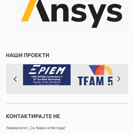
ЕКВИВАЛЕНЦИИ ОД СТАРИ СТУДИСКИ ПРОГРАМИ
ОГЛАСНА ТАБЛА
СООПШТЕНИЈА
СТУДЕНТСКА СЛУЖБА
НАШИ ПРОЕКТИ
БИБЛИОТЕКА
ДА ВИНЧИ МАГАЗИН
СТИПЕНДИИ/ПРАКСИ
СТИПЕНДИИ
ПРАКСИ
КОНТАКТ
КОНТАКТИРАЈТЕ НЕ
Универзитет „Св. Кирил и Методиј“