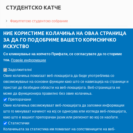
СТУДЕНТСКО КАТЧЕ
Факултетско студентско собрание
ДА Винчи магазин
НИЕ КОРИСТИМЕ КОЛАЧИЊА НА ОВАА СТРАНИЦА
ЗА ДА ГО ПОДОБРИМЕ ВАШЕТО КОРИСНИЧКО
Алумни асоцијација
ИСКУСТВО
Студентски пракси
Со кликнување на копчето Прифати, се согласувате да го сториме
тоа.
Повеќе информации
ГАЛЕРИЈА
Задолжителнi
Овие колачиња помагаат веб-локацијата да биде употреблива со
овозможување на основни функции како што се навигација на страници и
пристап до безбедни области на веб-локацијата. Веб-страницата не
може да функционира правилно без овие колачиња.
Препорачани
Овие колачиња овозможуваат веб-локацијата да запомни информации
што го менуваат начинот на кој се однесува или изгледа веб-локацијата,
како што е вашиот препорачан јазик или регионот во кој се наоѓате.
Статистички
Колачињата за статистика им помагаат на сопствениците на веб-