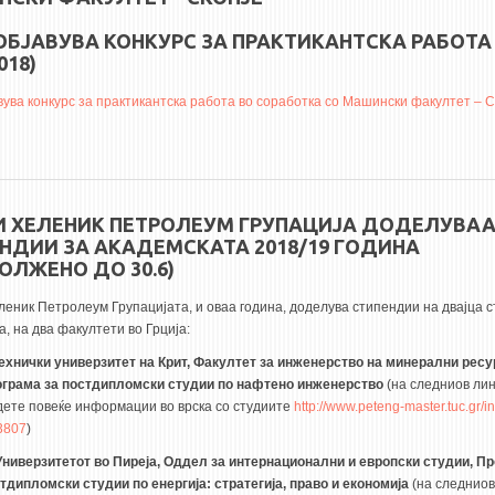
ОБЈАВУВА КОНКУРС ЗА ПРАКТИКАНТСКА РАБОТА
018)
вува конкурс за практикантска работа во соработка со Машински факултет – С
И ХЕЛЕНИК ПЕТРОЛЕУМ ГРУПАЦИЈА ДОДЕЛУВА
НДИИ ЗА АКАДЕМСКАТА 2018/19 ГОДИНА
ОЛЖЕНО ДО 30.6)
леник Петролеум Групацијата, и оваа година, доделува стипендии на двајца с
, на два факултети во Грција:
ехнички универзитет на Крит, Факултет за инженерство на минерални ресу
грама за постдипломски студии по нафтено инженерство
(на следниов ли
дете повеќе информации во врска со студиите
http://www.peteng-master.tuc.gr/
3807
)
Универзитетот во Пиреја, Оддел за интернационални и европски студии, Пр
тдипломски студии по енергија: стратегија, право и економија
(на следниов