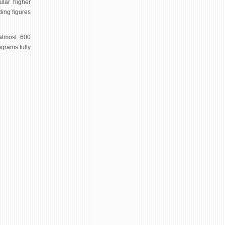
ular higher
ding figures
almost 600
ograms fully