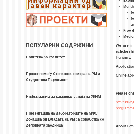
Exempt
Monthl
f
f
a
Free d
Medic
ПОПУЛАРНИ СОДРЖИНИ
We are in
scholarshi
Политика за квалитет
Hungary.
Applicatio
Проект помеѓу Стопанска комора на РМ и
Online app
Студентски Парламент
Please che
Информација за самоевалуација на УКИМ
http://stu
programme/
Презентација на лабораториите на МФС,
донација од Владата на РМ за соработка со
деловната заедница
About Eötv