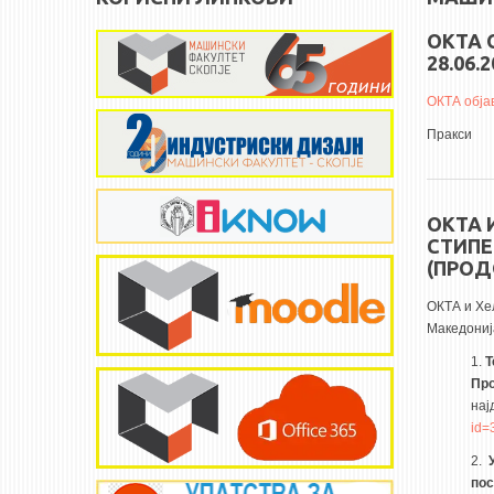
ОКТА 
28.06.2
ОКТА обја
Пракси
ОКТА 
СТИПЕ
(ПРОД
ОКТА и Хе
Македонија
1.
Т
Про
нај
id=
2.
пос