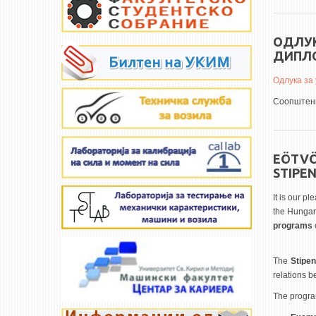
ОДЛУК
ДИПЛ
Одлука за
Соопштени
EÖTVÖ
STIPE
It is our p
the Hungari
programs
The
Stipe
relations 
The progra