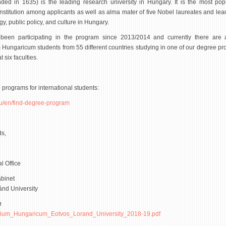
ded in 1635) is the leading research university in Hungary. It is the most pop
nstitution among applicants as well as alma mater of five Nobel laureates and lea
gy, public policy, and culture in Hungary.
een participating in the program since 2013/2014 and currently there are 
Hungaricum students from 55 different countries studying in one of our degree pr
t six faculties.
programs for international students:
u/en/find-degree-program
ds,
al Office
abinet
ánd University
и
dium_Hungaricum_Eotvos_Lorand_University_2018-19.pdf