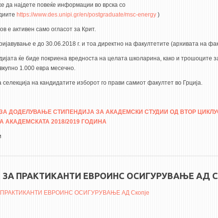
е да најдете повеќе информации во врска со
диите
https://www.des.unipi.gr/en/postgraduate/msc-energy
)
в е активен само огласот за Крит.
ријавување е до 30.06.2018 г. и тоа директно на факултетите (архивата на фа
дијата ќе биде покриена вредноста на целата школарина, како и трошоците з
вкупно 1.000 евра месечно.
 селекција на кандидатите изборот го прави самиот факултет во Грција.
 ЗА ДОДЕЛУВАЊЕ СТИПЕНДИЈА ЗА АКАДЕМСКИ СТУДИИ ОД ВТОР ЦИКЛУ
А АКАДЕМСКАТА 2018/2019 ГОДИНА
и
 ЗА ПРАКТИКАНТИ ЕВРОИНС OСИГУРУВАЊЕ АД 
 ПРАКТИКАНТИ ЕВРОИНС OСИГУРУВАЊЕ АД Скопје