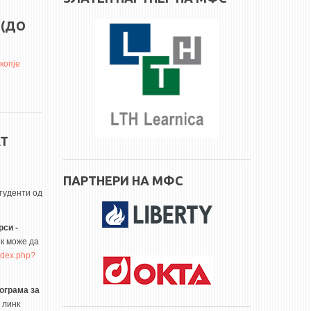
 (ДО
копје
АТ
ПАРТНЕРИ НА МФС
туденти од
рси -
нк може да
index.php?
ограма за
 линк