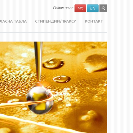
SEARCH
Search
Follow us on
МК
EN
FORM
ЛАСНА ТАБЛА
СТИПЕНДИИ/ПРАКСИ
КОНТАКТ