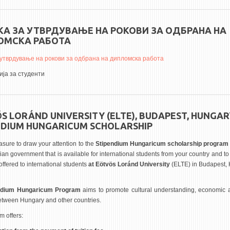
А ЗА УТВРДУВАЊЕ НА РОКОВИ ЗА ОДБРАНА НА
ОМСКА РАБОТА
 утврдување на рокови за одбрана на дипломска работа
ја за студенти
S LORÁND UNIVERSITY (ELTE), BUDAPEST, HUNGAR
NDIUM HUNGARICUM SCHOLARSHIP
leasure to draw your attention to the
Stipendium Hungaricum scholarship program
an government that is available for international students from your country and to
offered to international students
at Eötvös Loránd University
(ELTE) in Budapest,
ndium Hungaricum Program
aims to promote cultural understanding, economic a
between Hungary and other countries.
m offers: