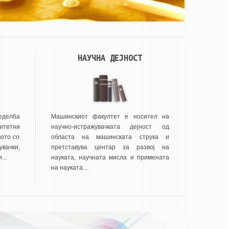
НАУЧНА ДЕЈНОСТ
еделба
Машинскиот факултет е носител на
итетни
научно-истражувачката дејност од
ото со
областа на машинската струка и
вачки,
претставува центар за развој на
...
науката, научната мисла и примената
на науката...