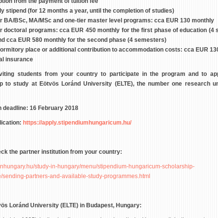
ion from the payment of tuition fee
y stipend (for 12 months a year, until the completion of studies)
or BA/BSc, MA/MSc and one-tier master level programs: cca EUR 130 monthly
or doctoral programs: cca EUR 450 monthly for the first phase of education (4
nd cca EUR 580 monthly for the second phase (4 semesters)
ormitory place or additional contribution to accommodation costs: cca EUR 13
al insurance
viting students from your country to participate in the program and to app
p to study at Eötvös Loránd University (ELTE), the number one research un
n deadline: 16 February 2018
lication:
https://apply.stipendiumhungaricum.hu/
ck the partner institution from your country:
dyinhungary.hu/study-in-hungary/menu/stipendium-hungaricum-scholarship-
sending-partners-and-available-study-programmes.html
ös Loránd University (ELTE) in Budapest, Hungary: