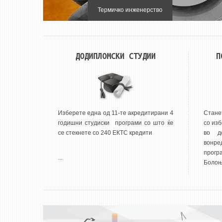
Моторни возила
ДОДИПЛОМСКИ СТУДИИ
П
Изберете една од 11-те акредитирани 4
Стане
годишни студиски програми со што ќе
со изб
се стекнете со 240 ЕКТС кредити
во д
вонре
прог
...
Болоњс