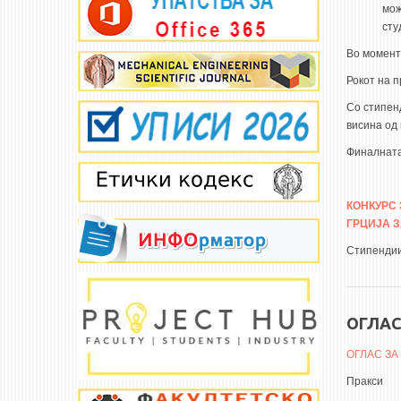
мож
сту
Во моменто
Рокот на п
Со стипен
висина од 
Финалната
КОНКУРС
ГРЦИЈА З
Стипенди
ОГЛАС
ОГЛАС ЗА
Пракси