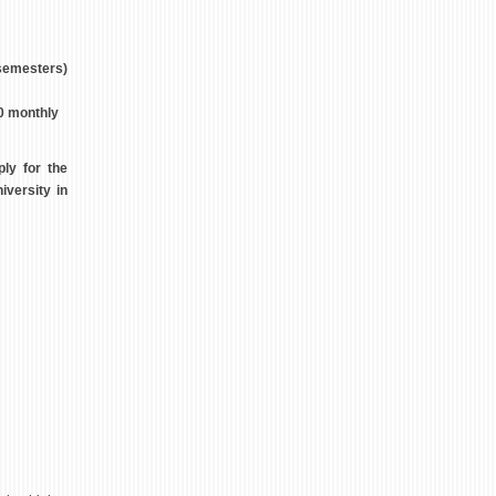
 semesters)
0 monthly
ly for the
iversity in