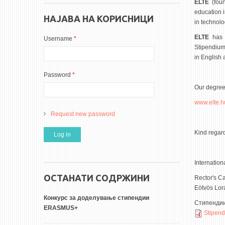
ELTE
(foun
education i
НАЈАВА НА КОРИСНИЦИ
in technolo
ELTE
has b
Username
*
Stipendium 
in English a
Password
*
Our degree 
www.elte.h
Request new password
Kind regar
Internation
ОСТАНАТИ СОДРЖИНИ
Rector's C
Eötvös Lor
Конкурс за доделување стипендии
Стипенди
ERASMUS+
Stipen