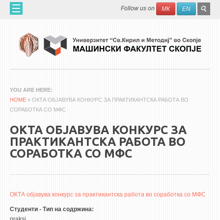
Skip to main content
SEAR
Search
Follow us on
МК
EN
FO
ДОМА
ЗА НАС
60 ГОДИНИ МФ
ЗА ФАКУЛТЕТОТ
YOU ARE HERE
HOME
ОРГАНИЗАЦИЈА
» ОКТА ОБЈАВУВА КОНКУРС ЗА ПРАКТИКАНТСКА РАБОТА ВО
СОРАБОТКА СО МФС
НАУЧНА ДЕЈНОСТ
ОКТА ОБЈАВУВА КОНКУРС ЗА
МАШИНСКО ИНЖЕНЕРСТВО - НАУЧНО СПИСАНИЕ
ПРАКТИКАНТСКА РАБОТА ВО
СОРАБОТКА СО МФС
АПЛИКАТИВНА ДЕЈНОСТ
МЕЃУНАРОДНА СОРАБОТКА
ERASMUS+
ОКТА објавува конкурс за практикантска работа во соработка со МФС
QIM-SEE
Студенти - Тип на содржина:
praksi