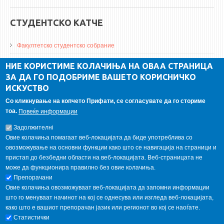
СТУДЕНТСКО КАТЧЕ
Факултетско студентско собрание
ДА Винчи магазин
НИЕ КОРИСТИМЕ КОЛАЧИЊА НА ОВАА СТРАНИЦА
ЗА ДА ГО ПОДОБРИМЕ ВАШЕТО КОРИСНИЧКО
Алумни асоцијација
ИСКУСТВО
Студентски пракси
Со кликнување на копчето Прифати, се согласувате да го сториме
тоа.
Повеќе информации
ГАЛЕРИЈА
Задолжителнi
Овие колачиња помагаат веб-локацијата да биде употреблива со
овозможување на основни функции како што се навигација на страници и
пристап до безбедни области на веб-локацијата. Веб-страницата не
може да функционира правилно без овие колачиња.
Препорачани
Овие колачиња овозможуваат веб-локацијата да запомни информации
што го менуваат начинот на кој се однесува или изгледа веб-локацијата,
како што е вашиот препорачан јазик или регионот во кој се наоѓате.
Статистички