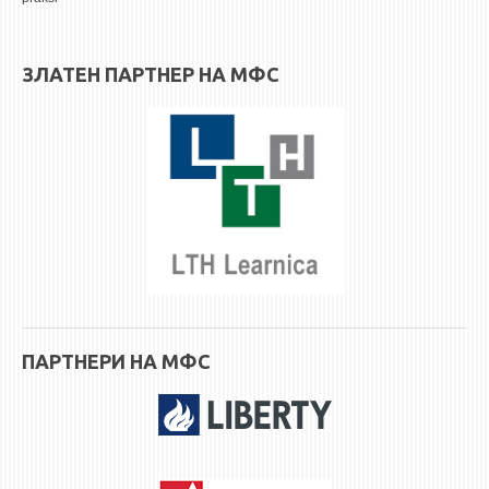
3DFindIT
WATERBRIDGING
CIRASIM
ЗЛАТЕН ПАРТНЕР НА МФС
ENERGET
AIR QUALITY MODELLING
АКТИ
АКТИ
ИНФОРМАЦИИ ОД ЈАВЕН КАРАКТЕР
АНКЕТИ И САМОЕВАЛУАЦИИ
ЗАВРШНИ СМЕТКИ
ПАРТНЕРИ НА МФС
ТЕЛЕФОНСКИ ИМЕНИК
ALUMNI MFS
ИЗВЕСТУВАЊА