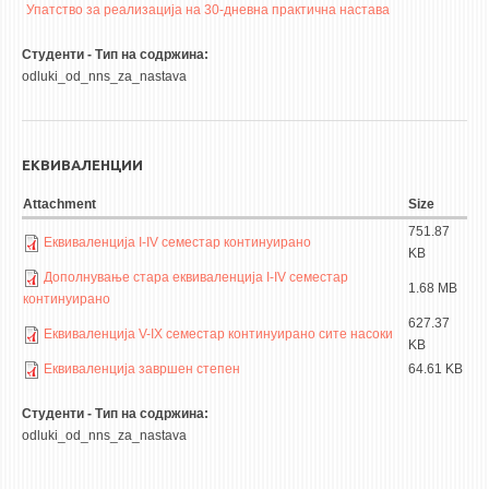
НАСТАВЕН КАДАР
Упатство за реализација на 30-дневна практична настава
РЕДОВНИ ПРОФ.
Студенти - Тип на содржина:
odluki_od_nns_za_nastava
ВОНРЕДНИ ПРОФ.
ДОЦЕНТИ
АСИСТЕНТИ
ЕКВИВАЛЕНЦИИ
ЛЕКТОРИ
Attachment
Size
ЛАБОРАНТИ
751.87
Еквиваленција I-IV семестар континуирано
KB
ПЕНЗИОНИРАН КАДАР
Дополнување стара еквиваленција I-IV семестар
IN MEMORIAM
1.68 MB
континуирано
627.37
Еквиваленција V-IX семестар континуирано сите насоки
СТУДИИ
KB
Еквиваленција завршен степен
64.61 KB
I ЦИКЛУС - ДОДИПЛОМСКИ
Студенти - Тип на содржина:
II ЦИКЛУС - ПОСЛЕДИПЛОМСКИ
odluki_od_nns_za_nastava
III ЦИКЛУС - ДОКТОРСКИ
МЕЃУНАРОДНА РАЗМЕНА