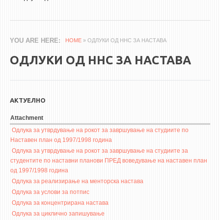
3DFindIT
WATERBRIDGING
CIRASIM
YOU ARE HERE
HOME
» ОДЛУКИ ОД ННС ЗА НАСТАВА
ENERGET
ОДЛУКИ ОД ННС ЗА НАСТАВА
AIR QUALITY MODELLING
АКТИ
АКТУЕЛНО
АКТИ
ИНФОРМАЦИИ ОД ЈАВЕН КАРАКТЕР
Attachment
Одлука за утврдување на рокот за завршување на студиите по
АНКЕТИ И САМОЕВАЛУАЦИИ
Наставен план од 1997/1998 година
ЗАВРШНИ СМЕТКИ
Одлука за утврдување на рокот за завршување на студиите за
студентите по наставни планови ПРЕД воведување на наставен план
ТЕЛЕФОНСКИ ИМЕНИК
од 1997/1998 година
Одлука за реализирање на менторска настава
ALUMNI MFS
Одлука за услови за потпис
ИЗВЕСТУВАЊА
Одлука за концентрирана настава
Одлука за циклично запишување