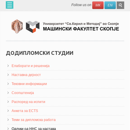
Skip to main content
SEAR
Search
Follow us on
МК
EN
FO
ДОМА
ЗА НАС
60 ГОДИНИ МФ
ЗА ФАКУЛТЕТОТ
ДОДИПЛОМСКИ СТУДИИ
ОРГАНИЗАЦИЈА
Елаборати и решенија
НАУЧНА ДЕЈНОСТ
Наставна дејност
МАШИНСКО ИНЖЕНЕРСТВО - НАУЧНО СПИСАНИЕ
Тековни информации
АПЛИКАТИВНА ДЕЈНОСТ
Соопштенија
МЕЃУНАРОДНА СОРАБОТКА
Распоред на испити
Анкета за ECTS
ERASMUS+
Теми за дипломска работа
QIM-SEE
Одлуки од ННС за настава