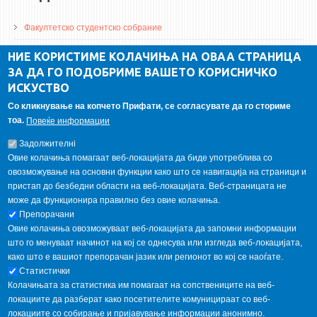
Факултетско студентско собрание
ДА Винчи магазин
НИЕ КОРИСТИМЕ КОЛАЧИЊА НА ОВАА СТРАНИЦА
ЗА ДА ГО ПОДОБРИМЕ ВАШЕТО КОРИСНИЧКО
Алумни асоцијација
ИСКУСТВО
Студентски пракси
Со кликнување на копчето Прифати, се согласувате да го сториме
тоа.
Повеќе информации
ГАЛЕРИЈА
Задолжителнi
Овие колачиња помагаат веб-локацијата да биде употреблива со
овозможување на основни функции како што се навигација на страници и
пристап до безбедни области на веб-локацијата. Веб-страницата не
може да функционира правилно без овие колачиња.
Препорачани
Овие колачиња овозможуваат веб-локацијата да запомни информации
што го менуваат начинот на кој се однесува или изгледа веб-локацијата,
како што е вашиот препорачан јазик или регионот во кој се наоѓате.
Статистички
Колачињата за статистика им помагаат на сопствениците на веб-
локациите да разберат како посетителите комуницираат со веб-
локациите со собирање и пријавување информации анонимно.