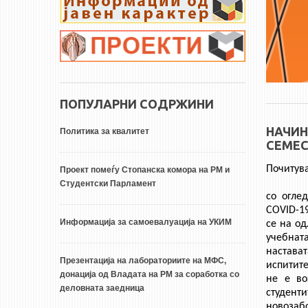
ПОПУЛАРНИ СОДРЖИНИ
НАЧИН
Политика за квалитет
СЕМЕС
Почитува
Проект помеѓу Стопанска комора на РМ и
Студентски Парламент
со огле
COVID-19
Информација за самоевалуација на УКИМ
се на од
учебнат
настават
Презентација на лабораториите на МФС,
испитите
донација од Владата на РМ за соработка со
не е во
деловната заедница
студенти
новозабо