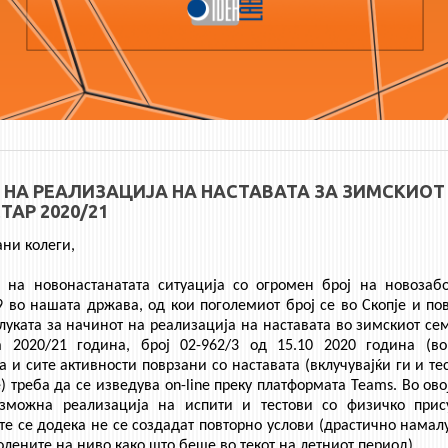
 НА РЕАЛИЗАЦИЈА НА НАСТАВАТА ЗА ЗИМСКИОТ
ТАР 2020/21
ни колеги,
д на новонастанатата ситуација со огромен број на новозаб
 во нашата држава, од кои поголемиот број се во Скопје и по
луката за начинот на реализација на наставата во зимскиот се
а 2020/21 година, број 02-962/3 од 15.10 2020 година (во
а и сите активности поврзани со наставата (вклучувајќи ги и те
) треба да се изведува on-line преку платформата Teams. Во ов
зможна реализација на испити и тестови со физичко прис
те се додека не се создадат повторно услови (драстично нама
лените на ниво како што беше во текот на летниот период).