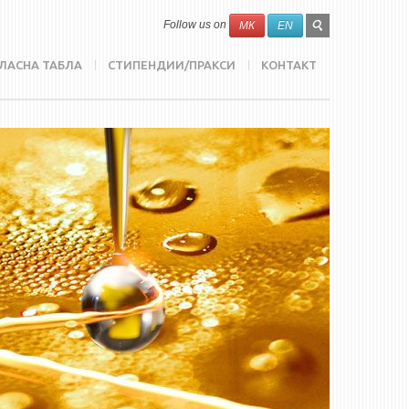
SEARCH
Search
Follow us on
МК
EN
FORM
ЛАСНА ТАБЛА
СТИПЕНДИИ/ПРАКСИ
КОНТАКТ