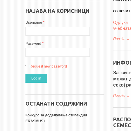
НАЈАВА НА КОРИСНИЦИ
со почит
Одлука 
Username
*
учебната
Повеќе
за
Password
*
ИНФО
Request new password
За сит
можат 
секој р
Повеќе
за
ОСТАНАТИ СОДРЖИНИ
Конкурс за доделување стипендии
РАСПО
ERASMUS+
СЕМЕС