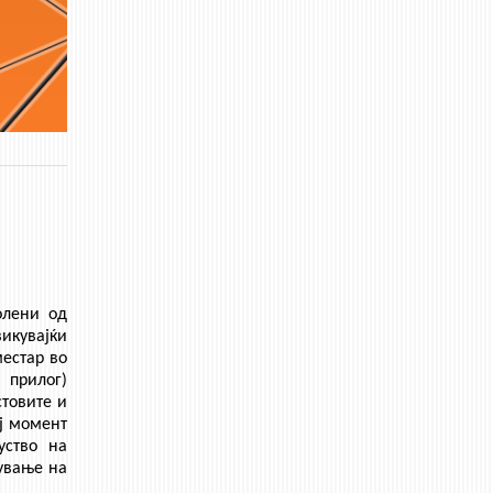
олени од
викувајќи
местар во
 прилог)
стовите и
ој момент
уство на
лување на