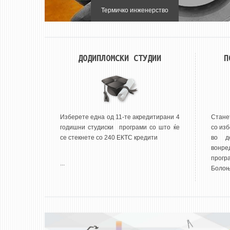
Производно инженерство
ДОДИПЛОМСКИ СТУДИИ
П
Изберете една од 11-те акредитирани 4
Стане
годишни студиски програми со што ќе
со изб
се стекнете со 240 ЕКТС кредити
во д
вонре
прог
...
Болоњс