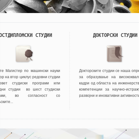
ОСТДИПЛОМСКИ СТУДИИ
ДОКТОРСКИ СТУДИИ
те Магистер по машински науки
Докторските студии се наша опр
ор на втор циклус редовни студии
за образување на висококвал
евет студиски програми или
кадри од областа на инженерств
дни студии во шест студиски
компетенции за научно-истражу
рами, во согласност со
развојни и иновативни активности
ките...