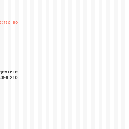
естар во
дентите
099-210