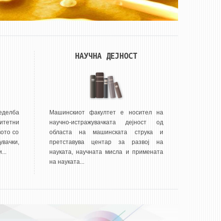
НАУЧНА ДЕЈНОСТ
еделба
Машинскиот факултет е носител на
итетни
научно-истражувачката дејност од
ото со
областа на машинската струка и
вачки,
претставува центар за развој на
...
науката, научната мисла и примената
на науката...