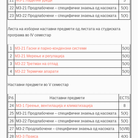
21
М3-1 Ладилни уреди
5
22
М3-21 Продлабочени – специфични знаења од насоката
5(X)
23
М3-22 Продлабочени – специфични знаења од насоката
5(X)
Листа на изборни наставни предмети од листата на студиската
програма во IV семестар
1
М3-21 Гасни и парно-кондензни системи
5(X)
2
М3-21 Мерење и регулација
5(X)
3
М3-22 Третман на отпад
5(X)
4
М3-22 Термички апарати
5(X)
Наставни предмети во V семестар
Р.б.
Наставни предмети
ECTS
24
М3-1 Греење, вентилација и климатизација
8
25
М3-21 Продлабочени – специфични знаења од насоката
5(X)
26
М3-22 Продлабочени – специфични знаења од насоката
5(X)
27
М3-2 Продлабочени – специфични знаења од насоката
5(VIII)
28
М3-3 Пракса
4(X)