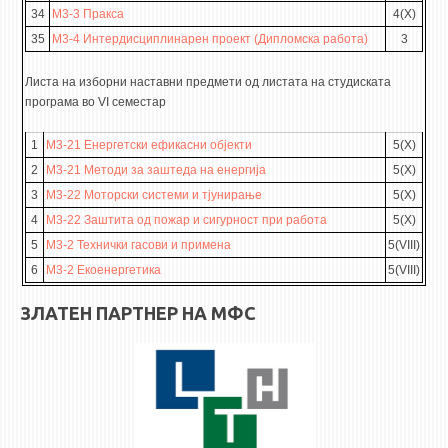
34
М3-3 Пракса
4(X)
35
М3-4 Интердисциплинарен проект (Дипломска работа)
3
Листа на изборни наставни предмети од листата на студиската
програма во VI семестар
1
М3-21 Енергетски ефикасни објекти
5(X)
2
М3-21 Методи за заштеда на енергија
5(X)
3
М3-22 Моторски системи и тјунирање
5(X)
4
М3-22 Заштита од пожар и сигурност при работа
5(X)
5
М3-2 Технички гасови и примена
5(VIII)
6
М3-2 Екоенергетика
5(VIII)
ЗЛАТЕН ПАРТНЕР НА МФС