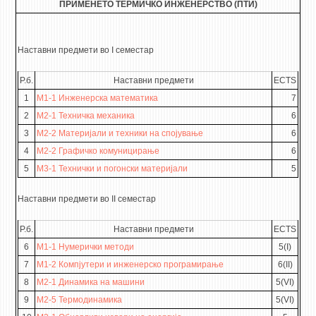
ПРИМЕНЕТО ТЕРМИЧКО ИНЖЕНЕРСТВО (ПТИ)
Наставни предмети во I семестар
Р.б.
Наставни предмети
ECTS
1
M1-1 Инженерска математика
7
2
M2-1 Техничка механика
6
3
M2-2 Материјали и техники на спојување
6
4
M2-2 Графичко комуницирање
6
5
M3-1 Технички и погонски материјали
5
Наставни предмети во II семестар
Р.б.
Наставни предмети
ECTS
6
М1-1 Нумерички методи
5(I)
7
М1-2 Компјутери и инженерско програмирање
6(II)
8
М2-1 Динамика на машини
5(VI)
9
М2-5 Термодинамика
5(VI)