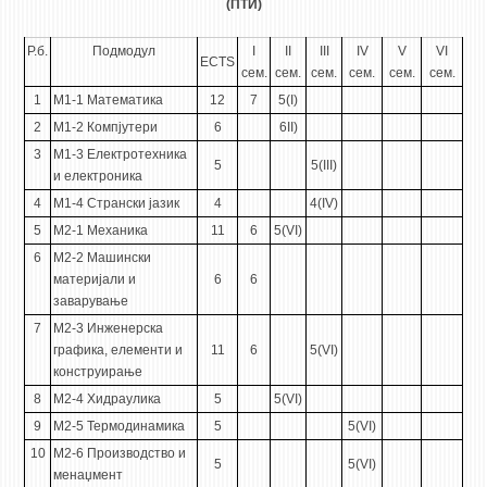
(ПТИ)
ЕКВИВАЛЕНЦИИ ОД СТАРИ СТУДИСКИ ПРОГРАМИ
Р.б.
Подмодул
I
II
III
IV
V
VI
ECTS
сем.
сем.
сем.
сем.
сем.
сем.
ОГЛАСНА ТАБЛА
1
М1-1 Математика
12
7
5(I)
2
М1-2 Компјутери
6
6II)
СООПШТЕНИЈА
3
М1-3 Електротехника
СТУДЕНТСКА СЛУЖБА
5
5(III)
и електроника
БИБЛИОТЕКА
4
М1-4 Странски јазик
4
4(IV)
5
М2-1 Механика
11
6
5(VI)
ДА ВИНЧИ МАГАЗИН
6
М2-2 Машински
материјали и
6
6
СТИПЕНДИИ/ПРАКСИ
заварување
7
М2-3 Инженерска
СТИПЕНДИИ
графика, елементи и
11
6
5(VI)
ПРАКСИ
конструирање
8
М2-4 Хидраулика
5
5(VI)
КОНТАКТ
9
М2-5 Термодинамика
5
5(VI)
10
М2-6 Производство и
5
5(VI)
менаџмент