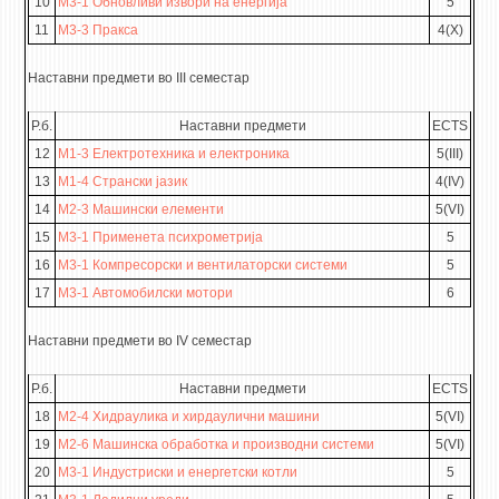
10
М3-1 Обновливи извори на енергија
5
11
М3-3 Пракса
4(X)
Наставни предмети во III семестар
Р.б.
Наставни предмети
ECTS
12
M1-3 Електротехника и електроника
5(III)
13
M1-4 Странски јазик
4(IV)
14
M2-3 Maшински елементи
5(VI)
15
M3-1 Применета психрометрија
5
16
M3-1 Компресорски и вентилаторски системи
5
17
M3-1 Автомобилски мотори
6
Наставни предмети во IV семестар
Р.б.
Наставни предмети
ECTS
18
М2-4 Хидраулика и хирдаулични машини
5(VI)
19
М2-6 Машинска обработка и производни системи
5(VI)
20
М3-1 Индустриски и енергетски котли
5