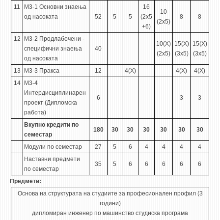
11
М3-1 Основни знаења
16
10
од насоката
52
5
5
(2x5
8
8
(2x5)
+6)
12
М3-2 Продлабочени -
10(X)
15(X)
15(X)
специфични знаења
40
(2x5)
(3x5)
(3x5)
од насоката
13
М3-3 Пракса
12
4(X)
4(X)
4(X)
14
М3-4
Интердисциплинарен
6
3
3
проект (Дипломска
работа)
Вкупно кредити по
180
30
30
30
30
30
30
семестар
Модули по семестар
27
5
6
4
4
4
4
Наставни предмети
35
5
6
6
6
6
6
по семестар
Предмети:
Основа на структурата на студиите за професионален профил (3
години)
дипломиран инженер по машинство студиска програма