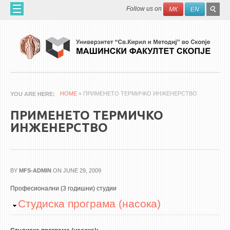
Skip to main content
SEAR
Search
Follow us on
МК
EN
FO
ДОМА
ЗА НАС
60 ГОДИНИ МФ
ЗА ФАКУЛТЕТОТ
HOME
» ПРИМЕНЕТО ТЕРМИЧКО ИНЖЕНЕРСТВО
YOU ARE HERE
ОРГАНИЗАЦИЈА
ПРИМЕНЕТО ТЕРМИЧКО
НАУЧНА ДЕЈНОСТ
ИНЖЕНЕРСТВО
МАШИНСКО ИНЖЕНЕРСТВО - НАУЧНО СПИСАНИЕ
АПЛИКАТИВНА ДЕЈНОСТ
BY
MFS-ADMIN
ON JUNE 29, 2009
МЕЃУНАРОДНА СОРАБОТКА
Професионални (3 годишни) студии
ERASMUS+
Hide
Студиска програма (насока)
QIM-SEE