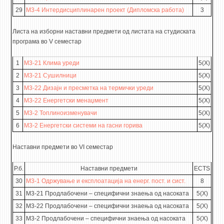
29
М3-4 Интердисциплинарен проект (Дипломска работа)
3
Листа на изборни наставни предмети од листата на студиската
програма во V семестар
1
М3-21 Клима уреди
5(X)
2
М3-21 Сушилници
5(X)
3
М3-22 Дизајн и пресметка на термички уреди
5(X)
4
М3-22 Енергетски менаџмент
5(X)
5
М3-2 Топлиноизменувачи
5(X)
6
М3-2 Енергетски системи на гасни горива
5(X)
Наставни предмети во VI семестар
Р.б.
Наставни предмети
ECTS
30
М3-1 Одржување и експлоатација на енерг. пост. и сист.
8
31
М3-21 Продлабочени – специфични знаења од насоката
5(X)
32
М3-22 Продлабочени – специфични знаења од насоката
5(X)
33
М3-2 Продлабочени – специфични знаења од насоката
5(X)