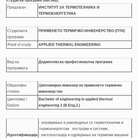
Студиска програма (насока):
3DFindIT
Предлагач
ИНСТИТУТ ЗА ТЕРМОТЕХНИКА И
WATERBRIDGING
ТЕРМОЕНЕРГЕТИКА
CIRASIM
ENERGET
Студиската
ПРИМЕНЕТО ТЕРМИЧКО ИНЖЕНЕРСТВО (ПТИ)
програма
AIR QUALITY MODELLING
/Field of sтudy
APPLIED THERMAL ENGINEERING
АКТИ
Вид на
Додипломска професионална програма
АКТИ
програмата
ИНФОРМАЦИИ ОД ЈАВЕН КАРАКТЕР
АНКЕТИ И САМОЕВАЛУАЦИИ
Образовен
Д
ипломиран инженер по применето термичко
степен
инженерство
ЗАВРШНИ СМЕТКИ
(диплома) /
Bachelor of engineering in applied thermal
Diplom
engineering 3 (B.Eng.3.)
ТЕЛЕФОНСКИ ИМЕНИК
ALUMNI MFS
- управување и раководење со термотехнички и
ИЗВЕСТУВАЊА
термоенергетски постројки и системи,
Идентификација
- експлоатација и одржување на термички машини