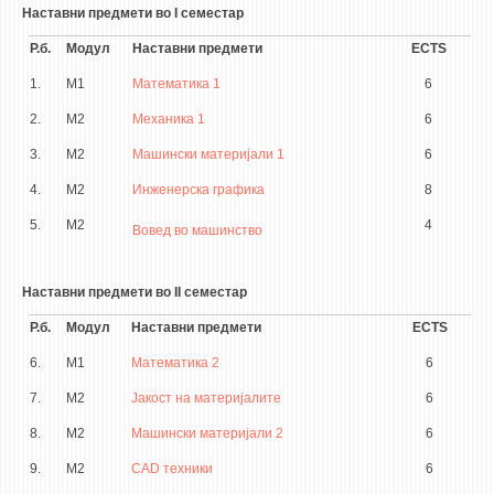
Наставни предмети во I семестар
ЕКВИВАЛЕНЦИИ ОД СТАРИ СТУДИСКИ ПРОГРАМИ
Р.б.
Модул
Наставни предмети
ECTS
ОГЛАСНА ТАБЛА
1.
М1
Математика 1
6
2.
М2
Механика 1
6
СООПШТЕНИЈА
3.
М2
Машински материјали 1
6
СТУДЕНТСКА СЛУЖБА
4.
М2
Инженерска графика
8
БИБЛИОТЕКА
5.
М2
4
Вовед во машинство
ДА ВИНЧИ МАГАЗИН
СТИПЕНДИИ/ПРАКСИ
Наставни предмети во II семестар
Р.б.
Модул
Наставни предмети
ECTS
СТИПЕНДИИ
6.
М1
Математика 2
6
ПРАКСИ
7.
М2
Јакост на материјалите
6
КОНТАКТ
8.
М2
Машински материјали 2
6
9.
М2
CAD техники
6