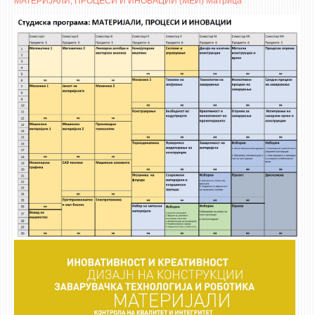
МАТЕРИЈАЛИ, ПРОЦЕСИ И ИНОВАЦИИ (МЕИ) Матрица
3DFindIT
WATERBRIDGING
CIRASIM
ENERGET
AIR QUALITY MODELLING
АКТИ
АКТИ
ИНФОРМАЦИИ ОД ЈАВЕН КАРАКТЕР
АНКЕТИ И САМОЕВАЛУАЦИИ
ЗАВРШНИ СМЕТКИ
ТЕЛЕФОНСКИ ИМЕНИК
ALUMNI MFS
ИЗВЕСТУВАЊА