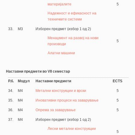
материјалите
5
Надежност и ефикасност на
техничките системи
33.
М3
Изборен предмет (избор 1 од 2)
Менаџмент на развој на нови
5
производи
Алатни машини
Наставни предмети во VII семестар
Р.б.
Модул
Наставни предмети
ECTS
34.
М4
Метални конструкции и врски
5
35.
М4
Иновативни процеси на заварување
5
36.
М4
Опрема за заварување
5
37.
М4
Изборен предмет (избор 1 од 2)
Лесни метални конструкции
5