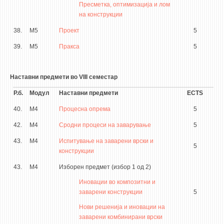
Пресметка, оптимизација и лом
на конструкции
38.
М5
Проект
5
39.
М5
Пракса
5
Наставни предмети во VIII семестар
Р.б.
Модул
Наставни предмети
ECTS
40.
М4
Процесна опрема
5
42.
М4
Сродни процеси на заварување
5
43.
М4
Испитување на заварени врски и
5
конструкции
43.
М4
Изборен предмет (избор 1 од 2)
Иновации во композитни и
заварени конструкции
5
Нови решенија и иновации на
заварени комбинирани врски