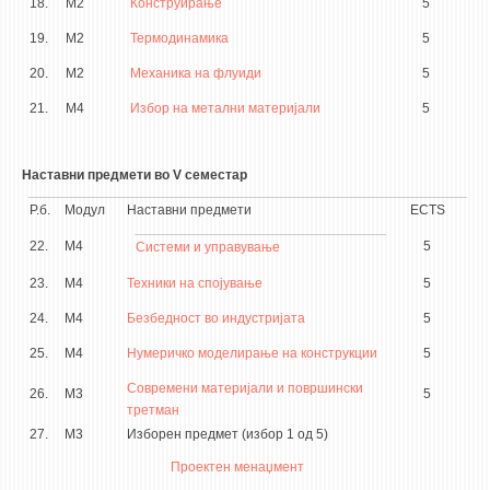
18.
М2
Конструирање
5
19.
М2
Термодинамика
5
20.
М2
Механика на флуиди
5
21.
М4
Избор на метални материјали
5
Наставни предмети во V семестар
Р.б.
Модул
Наставни предмети
ECTS
22.
М4
5
Системи и управување
23.
М4
Техники на спојување
5
24.
М4
Безбедност во индустријата
5
25.
М4
Нумеричко моделирање на конструкции
5
Современи материјали и површински
26.
М3
5
третман
27.
М3
Изборен предмет (избор 1 од 5)
Проектен менаџмент