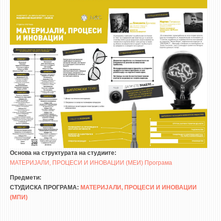
НАСТАВЕН КАДАР
РЕДОВНИ ПРОФ.
ВОНРЕДНИ ПРОФ.
ДОЦЕНТИ
АСИСТЕНТИ
ЛЕКТОРИ
ЛАБОРАНТИ
ПЕНЗИОНИРАН КАДАР
IN MEMORIAM
СТУДИИ
Основа на структурата на студиите:
МАТЕРИЈАЛИ, ПРОЦЕСИ И ИНОВАЦИИ (МЕИ) Програма
I ЦИКЛУС - ДОДИПЛОМСКИ
Предмети:
СТУДИСКА ПРОГРАМА:
МАТЕРИЈАЛИ, ПРОЦЕСИ И ИНОВАЦИИ
II ЦИКЛУС - ПОСЛЕДИПЛОМСКИ
(МПИ)
III ЦИКЛУС - ДОКТОРСКИ
МЕЃУНАРОДНА РАЗМЕНА