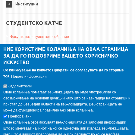
Институции
СТУДЕНТСКО КАТЧЕ
Факултетско студентско собрание
ДА Винчи магазин
НИЕ КОРИСТИМЕ КОЛАЧИЊА НА ОВАА СТРАНИЦА
ЗА ДА ГО ПОДОБРИМЕ ВАШЕТО КОРИСНИЧКО
Алумни асоцијација
ИСКУСТВО
Студентски пракси
Со кликнување на копчето Прифати, се согласувате да го сториме
тоа.
Повеќе информации
ГАЛЕРИЈА
Задолжителнi
Овие колачиња помагаат веб-локацијата да биде употреблива со
овозможување на основни функции како што се навигација на страници и
пристап до безбедни области на веб-локацијата. Веб-страницата не
може да функционира правилно без овие колачиња.
Препорачани
Овие колачиња овозможуваат веб-локацијата да запомни информации
што го менуваат начинот на кој се однесува или изгледа веб-локацијата,
како што е вашиот препорачан јазик или регионот во кој се наоѓате.