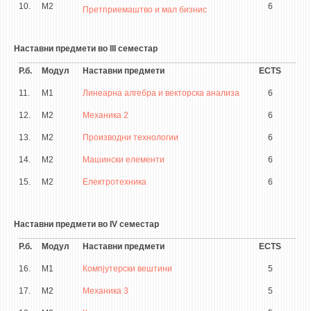
10.
М2
6
Претприемаштво и мал бизнис
Наставни предмети во III семестар
Р.б.
Модул
Наставни предмети
ECTS
11.
М1
Линеарна алгебра и векторска анализа
6
12.
М2
Механика 2
6
13.
М2
Производни технологии
6
14.
М2
Машински елементи
6
15.
М2
Електротехника
6
Наставни предмети во IV семестар
Р.б.
Модул
Наставни предмети
ECTS
16.
М1
Компјутерски вештини
5
17.
М2
Механика 3
5