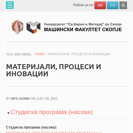
Skip to main content
SEAR
Search
Follow us on
МК
EN
FO
ДОМА
ЗА НАС
60 ГОДИНИ МФ
ЗА ФАКУЛТЕТОТ
HOME
» МАТЕРИЈАЛИ, ПРОЦЕСИ И ИНОВАЦИИ
YOU ARE HERE
ОРГАНИЗАЦИЈА
МАТЕРИЈАЛИ, ПРОЦЕСИ И
НАУЧНА ДЕЈНОСТ
ИНОВАЦИИ
МАШИНСКО ИНЖЕНЕРСТВО - НАУЧНО СПИСАНИЕ
АПЛИКАТИВНА ДЕЈНОСТ
BY
MFS-ADMIN
ON JULY 29, 2022
МЕЃУНАРОДНА СОРАБОТКА
Hide
Студиска програма (насока)
ERASMUS+
QIM-SEE
Студиска програма (насока):