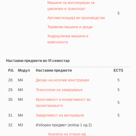
Машини за континуиран за
цикличен и транспорт
5
Автоматизација во производство
Термички машини и уреди
Хидраулични машини и
компоненти
Наставни предмети во VI семестар
Р.б.
Модул
Наставни предмети
ECTS
28.
М4
Дизајн на носечки конструкции
5
29.
М4
Технологии на заварување
5
30.
М4
Креативност и иновативност во
5
проектирањето
31.
М4
Заварливост на материјали
5
32.
М3
Изборен предмет (избор 1 од 2)
Анализа на откази кај