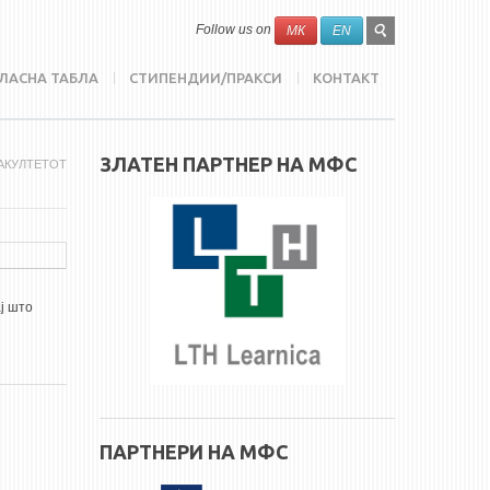
SEARCH
Search
Follow us on
МК
EN
FORM
ЛАСНА ТАБЛА
СТИПЕНДИИ/ПРАКСИ
КОНТАКТ
ЗЛАТЕН ПАРТНЕР НА МФС
ФАКУЛТЕТОТ
ај што
ПАРТНЕРИ НА МФС