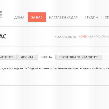
ДОМА
ЗА НАС
НАСТАВЕН КАДАР
СТУДИИ
ОГ
АС
HOME
»
ЗА НАС
» ЗА 
YOU ARE HERE
УЛТЕТОТ
МИСИЈА
ВИЗИЈА
(ACTIVE TAB)
ПОЛИТИКА ЗА КВАЛИТЕТ
ија е постојано да бидеме во чекор со времето во сите сегменти и области к