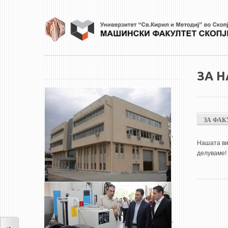
Skip to main content
ЗА Н
ЗА ФАК
,
Нашата виз
делуваме!
,