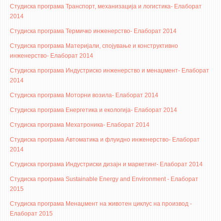
3DFindIT
Студиска програма Транспорт, механизација и логистика- Елаборат
2014
WATERBRIDGING
Студиска програма Термичко инженерство- Елаборат 2014
CIRASIM
Студиска програма Материјали, спојување и конструктивно
ENERGET
инженерство- Елаборат 2014
AIR QUALITY MODELLING
Студиска програма Индустриско инженерство и менаџмент- Елаборат
2014
АКТИ
Студиска програма Моторни возила- Елаборат 2014
АКТИ
Студиска програма Енергетика и екологија- Елаборат 2014
ИНФОРМАЦИИ ОД ЈАВЕН КАРАКТЕР
Студиска програма Мехатроника- Елаборат 2014
АНКЕТИ И САМОЕВАЛУАЦИИ
Студиска програма Автоматика и флуидно инженерство- Елаборат
ЗАВРШНИ СМЕТКИ
2014
Студиска програма Индустриски дизајн и маркетинг- Елаборат 2014
ТЕЛЕФОНСКИ ИМЕНИК
Студиска програма
Sustainable Energy and Environment - Елаборат
ALUMNI MFS
2015
ИЗВЕСТУВАЊА
Студиска програма Менаџмент на животен циклус на производ -
Елаборат 2015