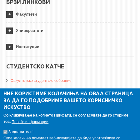
БРЗИ ЛИНКОВИ
Факултети
Универзитети
Институции
СТУДЕНТСКО КАТЧЕ
Факултетско студентско собрание
ДА Винчи магазин
НИЕ КОРИСТИМЕ КОЛАЧИЊА НА ОВАА СТРАНИЦА
ЗА ДА ГО ПОДОБРИМЕ ВАШЕТО КОРИСНИЧКО
Алумни асоцијација
ИСКУСТВО
Студентски пракси
Со кликнување на копчето Прифати, се согласувате да го сториме
тоа.
Повеќе информации
ГАЛЕРИЈА
Задолжителнi
Овие колачиња помагаат веб-локацијата да биде употреблива со