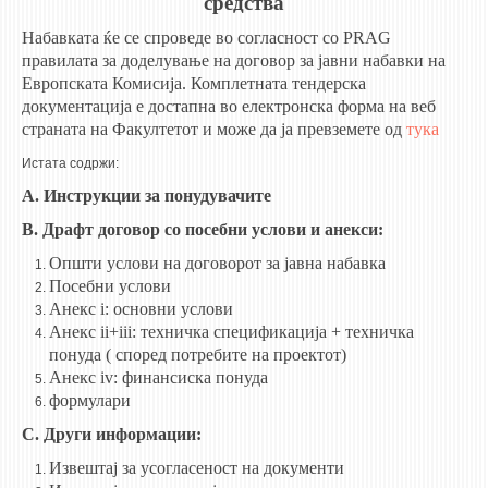
средства
НАСТАВЕН КАДАР
Набавката ќе се спроведе во согласност со PRAG
РЕДОВНИ ПРОФ.
правилата за доделување на договор за јавни набавки на
Европската Комисија. Комплетната тендерска
ВОНРЕДНИ ПРОФ.
документација е достапна во електронска форма на веб
ДОЦЕНТИ
страната на Факултетот и може да ја превземете од
тука
АСИСТЕНТИ
Истата содржи:
ЛЕКТОРИ
A. Инструкции за понудувачите
ЛАБОРАНТИ
B. Драфт договор со посебни услови и анекси:
ПЕНЗИОНИРАН КАДАР
Општи услови на договорот за јавна набавка
Посебни услови
IN MEMORIAM
Анекс i: основни услови
Анекс ii+iii: техничка спецификација + техничка
СТУДИИ
понуда ( според потребите на проектот)
Анекс iv: финансиска понуда
I ЦИКЛУС - ДОДИПЛОМСКИ
формулари
II ЦИКЛУС - ПОСЛЕДИПЛОМСКИ
C. Други информации:
III ЦИКЛУС - ДОКТОРСКИ
Извештај за усогласеност на документи
МЕЃУНАРОДНА РАЗМЕНА