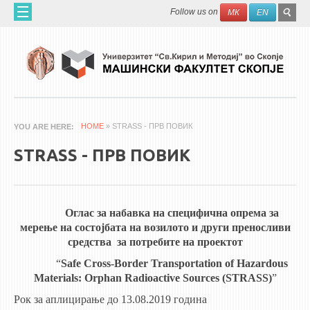
Skip to main content
SEAR
Search
Follow us on
МК
EN
FO
ДОМА
ЗА НАС
60 ГОДИНИ МФ
ЗА ФАКУЛТЕТОТ
HOME
» STRASS - ПРВ ПОВИК
YOU ARE HERE
ОРГАНИЗАЦИЈА
STRASS - ПРВ ПОВИК
НАУЧНА ДЕЈНОСТ
МАШИНСКО ИНЖЕНЕРСТВО - НАУЧНО СПИСАНИЕ
Оглас за набавка на специфична опрема за
АПЛИКАТИВНА ДЕЈНОСТ
мерење на состојбата на возилото и други преносливи
МЕЃУНАРОДНА СОРАБОТКА
средства за потребите на проектот
“
Safe Cross-Border Transportation of Hazardous
ERASMUS+
Materials: Orphan Radioactive Sources (STRASS)
”
QIM-SEE
Рок за аплицирање до 13.08.2019 година