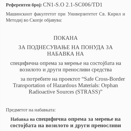
3DFindIT
CN1-S.O 2.
1
-SC0
06
/
TD1
Референтен број:
WATERBRIDGING
Машинскиот факултетот при Универзитетот Св. Кирил и
CIRASIM
Методиј во Скопје објавува:
ENERGET
AIR QUALITY MODELLING
ПОКАНА
ЗА ПОДНЕСУВАЊЕ НА ПОНУДА ЗА
АКТИ
НАБАВКА НА
АКТИ
специфична опрема за мерење на состојбата на
возилото и други преносливи средства
ИНФОРМАЦИИ ОД ЈАВЕН КАРАКТЕР
за потребите на проектот
“
Safe Cross-Border
АНКЕТИ И САМОЕВАЛУАЦИИ
Transportation of Hazardous Materials: Orphan
ЗАВРШНИ СМЕТКИ
Radioactive Sources (STRASS)”
ТЕЛЕФОНСКИ ИМЕНИК
Предметот на набавката:
ALUMNI MFS
специфична опрема за мерење на
ИЗВЕСТУВАЊА
Набавка на
состојбата на возилото и други преносливи