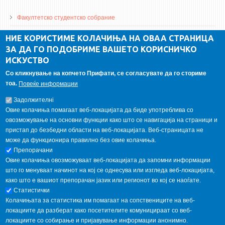
Факултетско студентско собрание
ДА Винчи магазин
НИЕ КОРИСТИМЕ КОЛАЧИЊА НА ОВАА СТРАНИЦА
ЗА ДА ГО ПОДОБРИМЕ ВАШЕТО КОРИСНИЧКО
Алумни асоцијација
ИСКУСТВО
Студентски пракси
Со кликнување на копчето Прифати, се согласувате да го сториме
тоа.
Повеќе информации
ГАЛЕРИЈА
Задолжителнi
Овие колачиња помагаат веб-локацијата да биде употреблива со
овозможување на основни функции како што се навигација на страници и
пристап до безбедни области на веб-локацијата. Веб-страницата не
може да функционира правилно без овие колачиња.
Препорачани
Овие колачиња овозможуваат веб-локацијата да запомни информации
што го менуваат начинот на кој се однесува или изгледа веб-локацијата,
како што е вашиот препорачан јазик или регионот во кој се наоѓате.
Статистички
Колачињата за статистика им помагаат на сопствениците на веб-
локациите да разберат како посетителите комуницираат со веб-
локациите со собирање и пријавување информации анонимно.