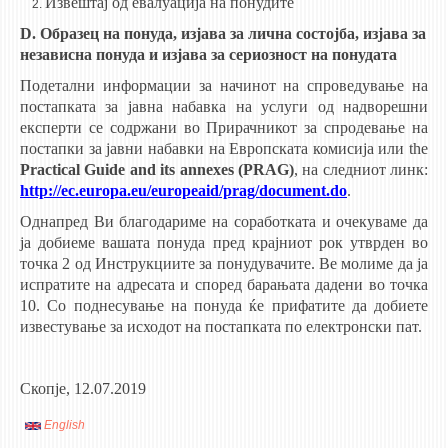
Извештај од евалуација на понудите
ЕКВИВАЛЕНЦИИ ОД СТАРИ СТУДИСКИ ПРОГРАМИ
D. Образец на понуда, изјава за лична состојба, изјава за
независна понуда и изјава за сериозност на понудата
ОГЛАСНА ТАБЛА
Подетални информации за начинот на спроведување на
постапката за јавна набавка на услуги од надворешни
СООПШТЕНИЈА
експерти се содржани во Прирачникот за спродевање на
постапки за јавни набавки на Европската комисија или the
СТУДЕНТСКА СЛУЖБА
Practical Guide and its annexes (PRAG)
, на следниот линк:
БИБЛИОТЕКА
http://ec.europa.eu/europeaid/prag/document.do
.
ДА ВИНЧИ МАГАЗИН
Однапред Ви благодариме на соработката и очекуваме да
ја добиеме вашата понуда пред крајниот рок утврден во
СТИПЕНДИИ/ПРАКСИ
точка 2 од Инструкциите за понудувачите. Ве молиме да ја
испратите на адресата и според барањата дадени во точка
СТИПЕНДИИ
10. Со поднесување на понуда ќе прифатите да добиете
известување за исходот на постапката по електронски пат.
ПРАКСИ
КОНТАКТ
Скопје, 12.07.2019
English