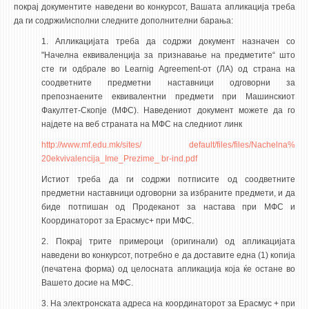
покрај документите наведени во конкурсот, Вашата апликација треба
да ги содржи/исполни следните дополнителни барања:
1. Апликацијата треба да содржи документ назначен со
"Начелна еквиваленција за признавање на предметите“ што
сте ги одбрале во Learnig Agreement-от (ЛА) од страна на
соодветните предметни наставници одговорни за
препознаените еквивалентни предмети при Машинскиот
Факултет-Скопје (МФС). Наведениот документ можете да го
најдете на веб страната на МФС на следниот линк
http://www.mf.edu.mk/sites/ default/files/files/Nachelna%
20ekvivalencija_Ime_Prezime_ br-ind.pdf
Истиот треба да ги содржи потписите од соодветните
предметни наставници одговорни за избраните предмети, и да
биде потпишан од Продеканот за настава при МФС и
Координаторот за Ерасмус+ при МФС.
2. Покрај трите примероци (оригинали) од апликацијата
наведени во конкурсот, потребно е да доставите една (1) копија
(печатена форма) од целосната апликација која ќе остане во
Вашето досие на МФС.
3. На электронската адреса на координаторот за Ерасмус + при