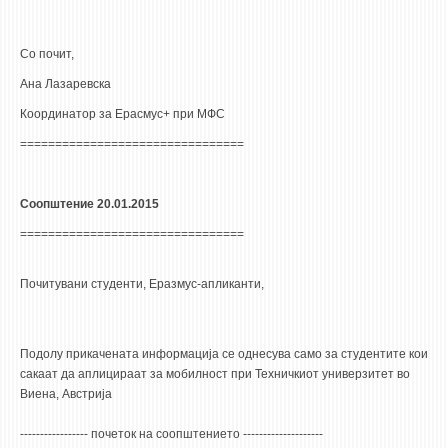
Со почит,
Ана Лазаревска
Координатор за Ерасмус+ при МФС
================================
Соопштение 20.01.2015
================================
Почитувани студенти, Еразмус-апликанти,
Подолу прикачената информација се однесува само за студентите кои
сакаат да аплицираат за мобилност при Техничкиот универзитет во
Виена, Австрија
----------------- почеток на соопштението --------------------