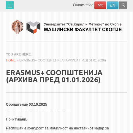
Skip to main content
SEAR
Search
Follow us on
МК
EN
FO
ДОМА
ЗА НАС
60 ГОДИНИ МФ
ЗА ФАКУЛТЕТОТ
YOU ARE HERE
HOME
ОРГАНИЗАЦИЈА
» ERASMUS+ СООПШТЕНИЈА (АРХИВА ПРЕД 01.01.2026)
НАУЧНА ДЕЈНОСТ
ERASMUS+ СООПШТЕНИЈА
(АРХИВА ПРЕД 01.01.2026)
МАШИНСКО ИНЖЕНЕРСТВО - НАУЧНО СПИСАНИЕ
АПЛИКАТИВНА ДЕЈНОСТ
МЕЃУНАРОДНА СОРАБОТКА
Соопштение 03.10.2025
===============================
ERASMUS+
Почитувани,
QIM-SEE
Распишан е конкурсот за мобилност на наставниот кадар за