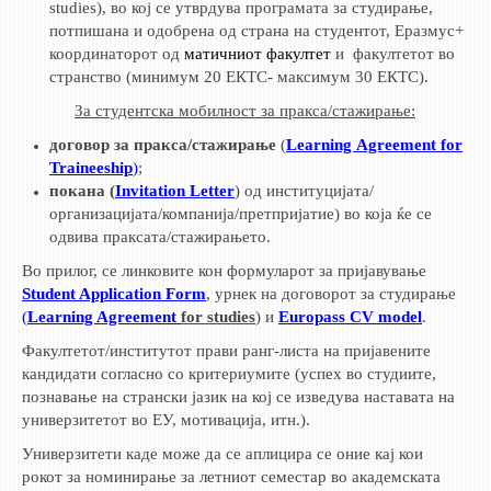
studies), во кој се утврдува програмата за студирање,
потпишана и одобрена од страна на студентот, Еразмус+
ЕКВИВАЛЕНЦИИ ОД СТАРИ СТУДИСКИ ПРОГРАМИ
координаторот од
матичниот факултет
и факултетот во
странство (минимум 20 ЕКТС- максимум 30 ЕКТС).
ОГЛАСНА ТАБЛА
З
а студентска мобилност за пракса/стажирање:
СООПШТЕНИЈА
договор за пракса/стажирање
(
Learning Аgreement for
СТУДЕНТСКА СЛУЖБА
Traineeship
)
;
покана (
Invitation Letter
) од институцијата/
БИБЛИОТЕКА
организацијата/компанија/претпријатие) во која ќе се
ДА ВИНЧИ МАГАЗИН
одвива праксата/стажирањето.
Во прилог, се линковите кон формуларот за пријавување
СТИПЕНДИИ/ПРАКСИ
Student Application Form
, урнек на договорот за студирање
(
Learning Agreement
for studies
) и
Europass CV model
.
СТИПЕНДИИ
Факултетот/институтот прави ранг-листа на пријавените
ПРАКСИ
кандидати согласно со критериумите (успех во студиите,
познавање на странски јазик на кој се изведува наставата на
КОНТАКТ
универзитетот во ЕУ, мотивација, итн.).
Универзитети каде може да се аплицира се оние кај кои
рокот за номинирање за летниот семестар во академската