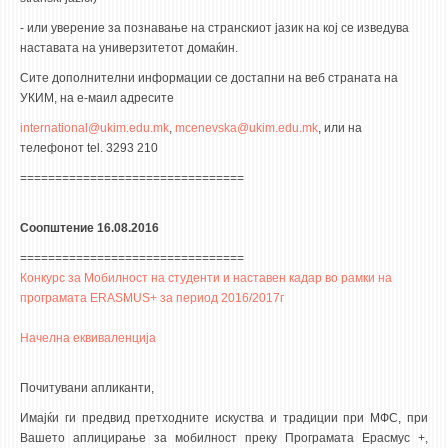
- или уверение за познавање на странскиот јазик на кој се изведува
наставата на универзитетот домаќин.
Сите дополнителни информации се достапни на веб страната на
УКИМ, на е-маил адресите
international@ukim.edu.mk
,
mcenevska@ukim.edu.mk
, или на
телефонот tel. 3293 210
================================
Соопштение 16.08.2016
================================
Конкурс за Мобилност на студенти и наставен кадар во рамки на
програмата ERASMUS+ за период 2016/2017г
Начелна еквиваленција
Почитувани апликанти,
Имајќи ги предвид претходните искуства и традиции при МФС, при
Вашето аплицирање за мобилност преку Програмата Ерасмус +,