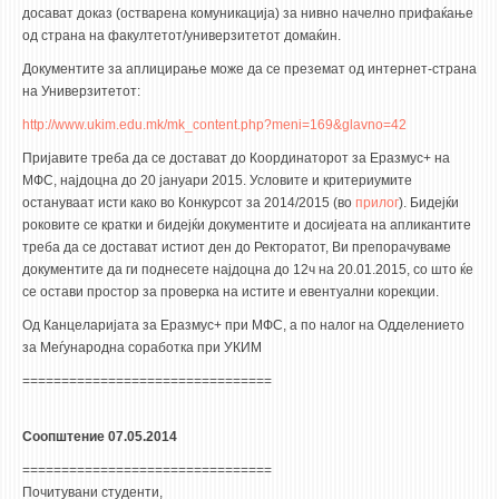
досават доказ (остварена комуникација) за нивно начелно прифаќање
од страна на факултетот/универзитетот домаќин.
Документите за аплицирање може да се преземат од интернет-страна
на Универзитетот:
http://www.ukim.edu.mk/mk_content.php?meni=169&glavno=42
Пријавите треба да се достават до Координаторот за Еразмус+ на
МФС, најдоцна до 20 јануари 2015. Условите и критериумите
остануваат исти како во Конкурсот за 2014/2015 (во
прилог
). Бидејќи
роковите се кратки и бидејќи документите и досијеата на апликантите
треба да се достават истиот ден до Ректоратот, Ви препорачуваме
документите да ги поднесете најдоцна до 12ч на 20.01.2015, со што ќе
се остави простор за проверка на истите и евентуални корекции.
Од Канцеларијата за Еразмус+ при МФС, а по налог на Одделението
за Меѓународна соработка при УКИМ
================================
Соопштение 07.05.2014
================================
Почитувани студенти,