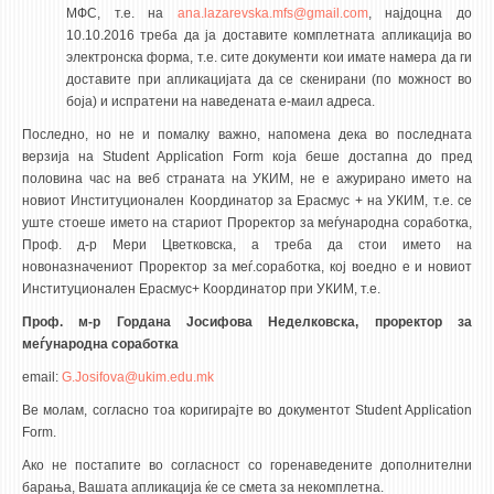
МФС, т.е. на
ana.lazarevska.mfs@gmail.com
, наjдоцна до
10.10.2016 треба да ja доставите комплетната апликациja во
электронска форма, т.е. сите документи кои имате намера да ги
доставите при апликациjaта да се скенирани (по можност во
боja) и испратени на наведената е-маил адреса.
Последно, но не и помалку важно, напомена дека во последната
верзиja на Student Application Form која беше достапна до пред
половина час на веб страната на УКИМ, не е ажурирано името на
новиот Институционален Координатор за Ерасмус + на УКИМ, т.е. се
уште стоеше името на стариот Проректор за меѓународна соработка,
Проф. д-р Мери Цветковска, а треба да стои името на
новоназначениот Проректор за меѓ.соработка, кој воедно е и новиот
Институционален Ерасмус+ Координатор при УКИМ, т.е.
Проф. м-р Гордана Јосифова Неделковска, проректор за
меѓународна соработка
email:
G.Josifova@ukim.edu.mk
Ве молам, согласно тоа коригирајте во документот Student Application
Form.
Ако не постапите во согласност со горенаведените дополнителни
барања, Вашата апликација ќе се смета за некомплетна.