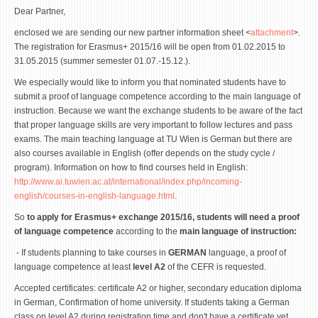
Dear Partner,
enclosed we are sending our new partner information sheet <
attachment
>.
The registration for Erasmus+ 2015/16 will be open from 01.02.2015 to
31.05.2015 (summer semester 01.07.-15.12.).
We especially would like to inform you that nominated students have to
submit a proof of language competence according to the main language of
instruction. Because we want the exchange students to be aware of the fact
that proper language skills are very important to follow lectures and pass
exams. The main teaching language at TU Wien is German but there are
also courses available in English (offer depends on the study cycle /
program). Information on how to find courses held in English:
http://www.ai.tuwien.ac.at/international/index.php/incoming-
english/courses-in-english-language.html
.
So
to apply for Erasmus+ exchange 2015/16, students will need a proof
of language competence
according to the
main language of instruction:
- If students planning to take courses in
GERMAN
language, a proof of
language competence at least
level A2
of the CEFR is requested.
Accepted certificates: certificate A2 or higher, secondary education diploma
in German, Confirmation of home university. If students taking a German
class on level A2 during registration time and don't have a certificate yet,