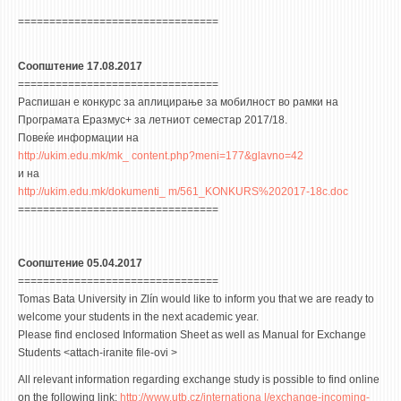
================================
Соопштение 17.08.2017
================================
Распишан е конкурс за аплицирање за мобилност во рамки на
Програмата Еразмус+ за летниот семестар 2017/18.
Повеќе информации на
http://ukim.edu.mk/mk_ content.php?meni=177&glavno=42
и на
http://ukim.edu.mk/dokumenti_ m/561_KONKURS%202017-18c.doc
================================
Соопштение 05.04.2017
================================
Tomas Bata University in Zlín would like to inform you that we are ready to
welcome your students in the next academic year.
Please find enclosed Information Sheet as well as Manual for Exchange
Students <attach-iranite file-ovi >
All relevant information regarding exchange study is possible to find online
on the following link:
http://www.utb.cz/internationa l/exchange-incoming-