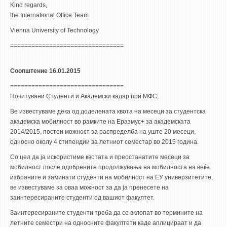
Kind regards,
the International Office Team
Vienna University of Technology
================================
Соопштение 16.01.2015
================================
Почитувани Студенти и Академски кадар при МФС,
Ве известуваме дека од доделената квота на месеци за студентска
академска мобилност во рамките на Еразмус+ за академската
2014/2015, постои можност за распределба на уште 20 месеци,
односно околу 4 стипендии за летниот семестар во 2015 година.
Со цел да ја искористиме квотата и преостанатите месеци за
мобилност после одобрените продолжувања на мобилноста на веќе
избраните и заминати студенти на мобилност на ЕУ универзитетите,
ве известуваме за оваа можност за да ја пренесете на
заинтересираните студенти од вашиот факултет.
Заинтересираните студенти треба да се вклопат во термините на
летните семестри на односните факултети каде аплицираат и да