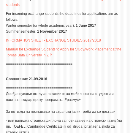
students
For incoming exchange students the deadlines for applications are as
follows:
Winter semester (or whole academic year):
1 June 2017
Summer semester:
1 November 2017
INFORMATION SHEET - EXCHANGE STUDIES 2017/2018
Manual for Exchange Students to Apply for Study/Work Placement at the
Tomas Bata University in Zlín
================================
Соопштение 21.09.2016
================================
Дообјаснување околу апликациите за мобилност на студенти и
наставен кадар преку програмата Еразмус+
За потврда на познавање на странски јазик треба да се достави
- или валидна странска диплона за познавање на странски јазик (на
пр. TOEFEL, Cambridge Certificate ili od druga priznaena skola za
stranski jazici)