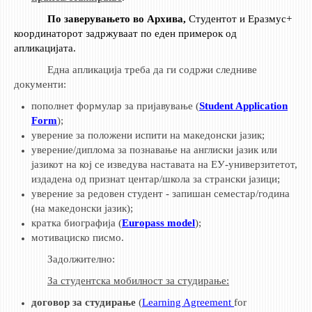
НАСТАВЕН КАДАР
По заверувањето во Архива,
Студентот и Еразмус+
координаторот задржуваат по еден примерок од
РЕДОВНИ ПРОФ.
апликацијата
.
ВОНРЕДНИ ПРОФ.
Една апликација треба да ги содржи следниве
ДОЦЕНТИ
документи:
АСИСТЕНТИ
пополнет формулар за пријавување (
Student Application
ЛЕКТОРИ
Form
);
уверение за положени испити на македонски јазик;
ЛАБОРАНТИ
уверение/диплома за познавање на англиски јазик или
ПЕНЗИОНИРАН КАДАР
јазикот на кој се изведува наставата на ЕУ-универзитетот,
издадена од признат центар/школа за странски јазици;
IN MEMORIAM
уверение за редовен студент - запишан семестар/година
(на македонски јазик);
СТУДИИ
кратка биографија (
Europass model
);
мотивациско писмо
.
I ЦИКЛУС - ДОДИПЛОМСКИ
Задолжително:
II ЦИКЛУС - ПОСЛЕДИПЛОМСКИ
З
а студентска мобилност за студирање:
III ЦИКЛУС - ДОКТОРСКИ
договор за студирање
(
Learning Agreement
for
МЕЃУНАРОДНА РАЗМЕНА