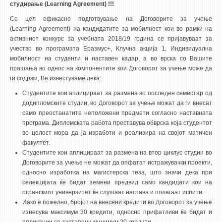
студирање (Learning Agreement) !!!
Со цел ефикасно подготвување на Договорите за учење
(Learning Agreement) на кандидатите за мобилност кои во рамки на
активниот конкурс за учебната 2018/19 година се пријавуваат за
учество во програмата Еразмус+, Клучна акција 1, Индивидуална
мобилност на студенти и наставен кадар, а во врска со Вашите
прашања во однос на компонентите кои Договорот за учење може да
ги содржи, Ве известуваме дека:
Студентите кои аплицираат за размена во последен семестар од
додипломските студии, во Договорот за учење можат да ги внесат
само преостанатите неположени предмети согласно наставната
програма. Дипломската работа преставува обврска која студентот
во целост мора да ја изработи и реализира на својот матичен
факултет.
Студентите кои аплицираат за размена на втор циклус студии во
Договорите за учење не можат да опфатат истражувачки проекти,
односно изработка на магистерска теза, што значи дека при
селекцијата ќе бидат земени предвид само кандидати кои на
странскиот универзитет ќе слушаат настава и полагаат испити.
Иако е пожелно, бројот на внесени кредити во Договорот за учење
изнесува максимум 30 кредити, односно прифатливи ќе бидат и