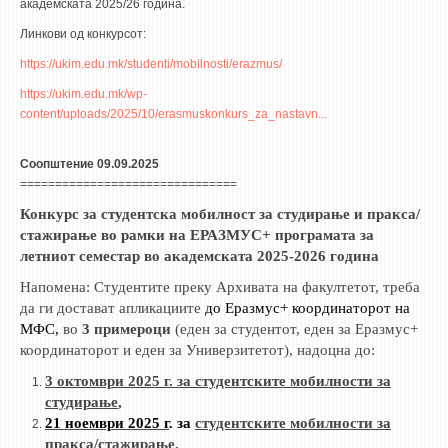
3DFindIT
академската 2025/26 година.
WATERBRIDGING
Линкови од конкурсот:
https://ukim.edu.mk/studenti/mobilnosti/erazmus/
CIRASIM
https://ukim.edu.mk/wp-
ENERGET
content/uploads/2025/10/erasmuskonkurs_za_nastavn...
AIR QUALITY MODELLING
Соопштение 09.09.2025
АКТИ
===============================
АКТИ
Конкурс за студентска мобилност за студирање и пракса/
стажирање во рамки на ЕРАЗМУС+ програмата за
ИНФОРМАЦИИ ОД ЈАВЕН КАРАКТЕР
летниот семестар во академската 2025-2026 година
АНКЕТИ И САМОЕВАЛУАЦИИ
Напомена: Студентите
преку Архивата на факултетот
, треба
ЗАВРШНИ СМЕТКИ
да ги достават апликациите
до Еразмус+ координаторот на
МФС,
во
3 примероци
(еден за студентот, еден за Еразмус+
ТЕЛЕФОНСКИ ИМЕНИК
координаторот и еден за Универзитетот), надоцна до
:
ALUMNI MFS
3 октомври 2025 г. за студентските мобилности за
студирање
,
ИЗВЕСТУВАЊА
21 ноември 2025 г
. за
студентските мобилности за
пракса/стажирање
.