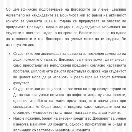
================================
Со цел ефикасно подготвување на Договорите за учење (Learning
Agreement) на кандидатите за мобилност кои во рамки на активниот
конкурс за учебната 2017/18 година се пријавуваат за учество во
програмата Еразмус+, Клучна акција 1, Индивидуална мобилност на
студенти и наставен кадар, а во врска со Вашите прашања во однос
на компонентите кои Договорот за учење може да ги содржи, Ве
известуваме дека:
Студентите кои аплицираат за размена во последен семестар од
додипломските студии, во Договорот за учење можат да ги внесат
само преостанатите неположени предмети согласно наставната
програма. Дипломската работа преставува обврска која студентот
во целост мора да ја изработи и реализира на својот матичен
факултет.
Студентите кои аплицираат за размена на втор циклус студии во
Договорите за учење не можат да опфатат истражувачки проекти,
односно изработка на магистерска теза, што значи дека при
селекцијата ќе бидат земени предвид само кандидати кои на
странскиот универзитет ќе слушаат настава и полагаат испити.
Иако е пожелно, бројот на внесени кредити во Договорот за учење
изнесува максимум 30 кредити, односно прифатливи ќе бидат и
апликации со застапени минимум 20 кредити.