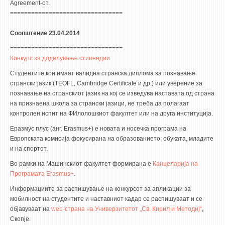
Agreement-от.
================================
Соопштение 23.04.2014
================================
Конкурс за доделување стипендии
Студентите кои имаат валидна странска диплома за познавање
странски јазик (TEOFL, Cambridge Certificate и др.) или уверение за
познавање на странскиот јазик на кој се изведува наставата од страна
на признаена школа за странски јазици, не треба да полагаат
контролен испит на ФИлолошкиот факултет или на друга институција.
Еразмус плус (анг. Erasmus+) е новата и носечка програма на
Европската комисија фокусирана на образованието, обуката, младите
и на спортот.
Во рамки на Машинскиот факултет формирана е
Канцеларија на
Програмата Erasmus+
.
Информациите за распишување на конкурсот за апликации за
мобилност на студентите и наставниот кадар се распишуваат и се
објавуваат на
web-страна на Универзитетот „Св. Кирил и Методиј“
,
Скопје.