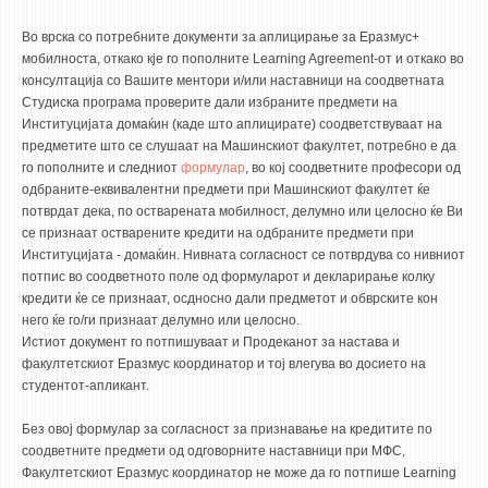
Во врска со потребните документи за аплицирање за Еразмус+
мобилноста, откако кје го пополните Learning Agreement-от и откако во
консултација со Вашите ментори и/или наставници на соодветната
Студиска програма проверите дали избраните предмети на
Институцијата домаќин (каде што аплицирате) соодветствуваат на
предметите што се слушаат на Машинскиот факултет, потребно е да
го пополните и следниот
формулар
, во кој соодветните професори од
одбраните-еквивалентни предмети при Машинскиот факултет ќе
потврдат дека, по остварената мобилност, делумно или целосно ќе Ви
се признаат остварените кредити на одбраните предмети при
Институцијата - домаќин. Нивната согласност се потврдува со нивниот
потпис во соодветното поле од формуларот и декларирање колку
кредити ќе се признаат, осдносно дали предметот и обврските кон
него ќе го/ги признаат делумно или целосно.
Истиот документ го потпишуваат и Продеканот за настава и
факултетскиот Еразмус координатор и тој влегува во досието на
студентот-апликант.
Без овој формулар за согласност за признавање на кредитите по
соодветните предмети од одговорните наставници при МФС,
Факултетскиот Еразмус координатор не може да го потпише Learning