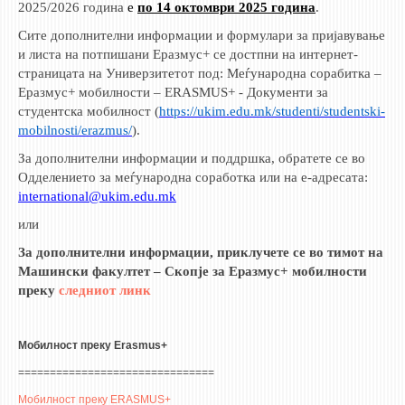
2025/2026 година
е
по 14 октомври 2025 година
.
Сите дополнителни информации и формулари за пријавување
и листа на потпишани Еразмус+ се достпни на интернет-
страницата на Универзитетот под: Меѓународна сорабитка –
Еразмус+ мобилности – ERASMUS+ - Документи за
студентска мобилност (
https://ukim.edu.mk/studenti/studentski-
mobilnosti/erazmus/
).
За дополнителни информации и поддршка, обратете се во
Одделението за меѓународна соработка или на е-адресата:
international@ukim.edu.mk
или
За дополнителни информации, приклучете се во тимот на
Машински факултет – Скопје за Еразмус+ мобилности
преку
следниот линк
Мобилност преку Erasmus+
===============================
Мобилност преку ERASMUS+